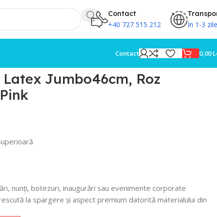
Contact
Transpo
+40 727 515 212
In 1-3 zil
0,00
L
Contact
e Latex Jumbo46cm, Roz
 Pink
superioară
ări, nunți, botezuri, inaugurări sau evenimente corporate
escută la spargere și aspect premium datorită materialului din