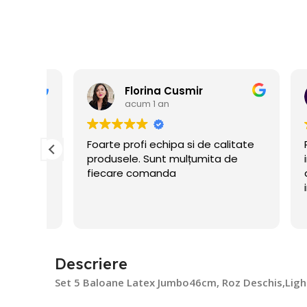
Florina Cusmir
acum 1 an
ate
Foarte profi echipa si de calitate
Prom
produsele. Sunt mulțumita de
impl
fiecare comanda
asig
i
inde
ui
ceru
flate
Descriere
Set 5 Baloane Latex Jumbo46cm, Roz Deschis,Ligh