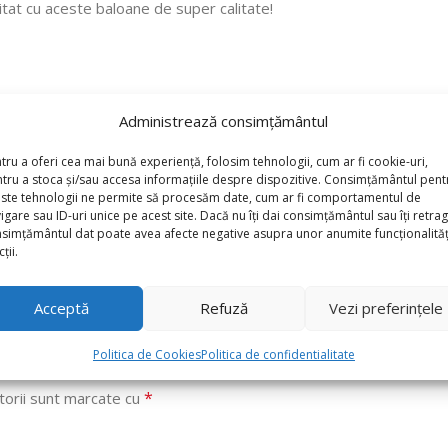
tat cu aceste baloane de super calitate!
Administrează consimțământul
tru a oferi cea mai bună experiență, folosim tehnologii, cum ar fi cookie-uri,
tru a stoca și/sau accesa informațiile despre dispozitive. Consimțământul pent
ste tehnologii ne permite să procesăm date, cum ar fi comportamentul de
igare sau ID-uri unice pe acest site. Dacă nu îți dai consimțământul sau îți retrag
simțământul dat poate avea afecte negative asupra unor anumite funcționalități
ții.
Acceptă
Refuză
Vezi preferințele
Politica de Cookies
Politica de confidentialitate
aloane Latex Jumbo46cm, Roz Deschis,Light Pink”
*
torii sunt marcate cu