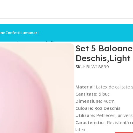
ane
Confetti
Lumanari
mbo46cm, Roz Deschis,Light Pink
Set 5 Baloan
Deschis,Light
SKU:
BLW18899
Material:
Latex de calitate 
Cantitate:
5 buc
Dimensiune:
46cm
Culoare: Roz Deschis
Utilizare:
Petreceri, anivers
Caracteristici:
Rezistență cr
latex.