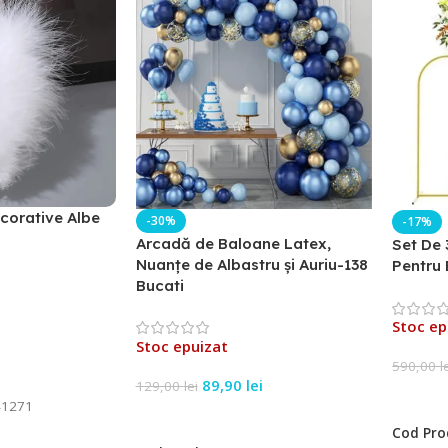
corative Albe
-30%
-17%
Arcadă de Baloane Latex,
Set De 
Nuanțe de Albastru și Auriu-138
Pentru 
Bucati
Stoc ep
Stoc epuizat
590,00
l
89,90
lei
129,00
lei
Citeșt
1271
Citește Mai Mult
Cod Pro