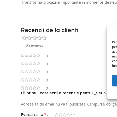
Transformă-ți ocaziile importante în momente de neui
Recenzii de la clienti
Pen
0 reviews
pen
ace
0
nav
con
0
func
0
0
0
Fii primul care scrii o recenzie pentru „Set 5 B
Adresa ta de email nu va fi publicată.
Câmpurile obliga
*
Evaluarea ta