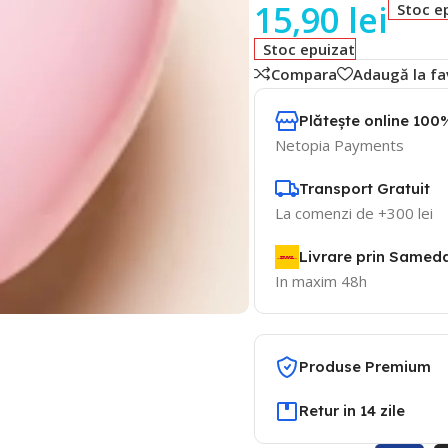
15,90
lei
Stoc e
Stoc epuizat
Compara
Adaugă la fa
Plătește online 100%
Netopia Payments
Transport Gratuit
La comenzi de +300 lei
Livrare prin Samed
In maxim 48h
Produse Premium
Retur in 14 zile