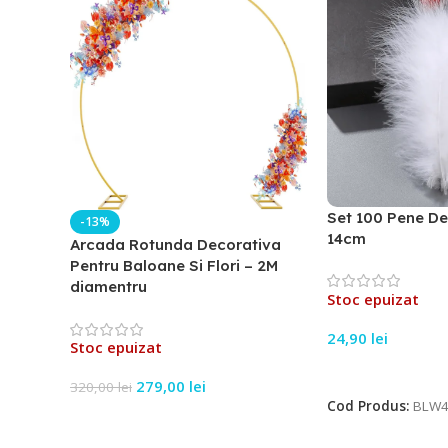
Set 100 Pene De
-13%
14cm
Arcada Rotunda Decorativa
Pentru Baloane Si Flori – 2M
diamentru
Stoc epuizat
24,90
lei
Stoc epuizat
Citește Mai Mult
279,00
lei
320,00
lei
Cod Produs:
BLW4
Citește Mai Mult