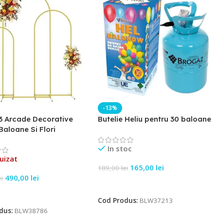
-13%
3 Arcade Decorative
Butelie Heliu pentru 30 baloane
Baloane Si Flori
In stoc
uizat
165,00
lei
189,00
lei
490,00
lei
ei
Adaugă În Coș
e Mai Mult
Cod Produs:
BLW37213
dus:
BLW38786