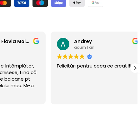
Anamaria Flavia Moldovan
Andrey
acum 1 an
ntâmplător,
Felicitări pentru ceea ce creați!!!
se, fiind că
aloane pt
i meu. Mi-am
eritat.
wow 🏆
n luna
ta! Recomand
 Mulțumim că
, vom reveni