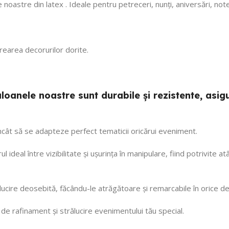
 noastre din latex . Ideale pentru petreceri, nunți, aniversări, no
 crearea decorurilor dorite.
 baloanele noastre sunt durabile și rezistente, a
 încât să se adapteze perfect tematicii oricărui eveniment.
ul ideal între vizibilitate și ușurința în manipulare, fiind potrivite
ălucire deosebită, făcându-le atrăgătoare și remarcabile în orice de
e rafinament și strălucire evenimentului tău special.