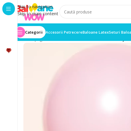
Skip to navigation
Skip to main content
Categorii
Accesorii Petrecere
Baloane Latex
Seturi Balo
Prima pagină
/
Set 5 Baloane
/
Set 5 Baloane Latex Ju