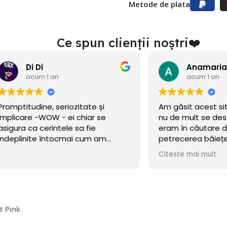
Metode de plata
Ce spun clienții noștri❤️
Di Di
acum 1 an
acum 1 an
ptitudine, seriozitate și
Am găsit acest site î
icare -WOW - ei chiar se
nu de mult se deschise
ura ca cerintele sa fie
eram în căutare de b
plinite întocmai cum am
petrecerea băiețelulu
t!
incercat norocul și a m
Citeste mai mult
Baloanele sunt chiar 
.Calitate/preț wow, di
octombrie încă rezis
cu mare incredere 💯!
ne faceți copii fericiți
t Pink
cu siguranță! 🎈