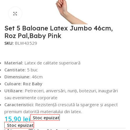
Faceți click pentru a mări
Set 5 Baloane Latex Jumbo 46cm,
Roz Pal,Baby Pink
SKU:
BLW43529
Material:
Latex de calitate superioară
Cantitate:
5 buc
Dimensiune:
46cm
Culoare: Roz Baby
Utilizare:
Petreceri, aniversări, nunți, botezuri, inaugurări
sau evenimente corporate
Caracteristici:
Rezistență crescută la spargere și aspect
premium datorită materialului din latex.
15,90
lei
Stoc epuizat
Stoc epuizat