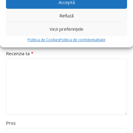
Acceptă
*
sunt marcate cu
*
Evaluarea ta
Refuză
Value for money
Vezi preferințele
Durability
Politica de Cookies
Politica de confidentialitate
Delivery speed
*
Recenzia ta
Pros