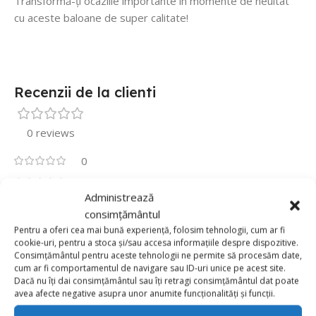
Transformă-ți ocaziile importante în momente de neuitat
cu aceste baloane de super calitate!
Recenzii de la clienti
0 reviews
0
0
Administrează
0
consimțământul
0
Pentru a oferi cea mai bună experiență, folosim tehnologii, cum ar fi
cookie-uri, pentru a stoca și/sau accesa informațiile despre dispozitive.
0
Consimțământul pentru aceste tehnologii ne permite să procesăm date,
Fii primul care scrii o recenzie pentru „Set 5 Baloane
cum ar fi comportamentul de navigare sau ID-uri unice pe acest site.
Latex Jumbo 46cm, Roz Pal,Baby Pink”
Dacă nu îți dai consimțământul sau îți retragi consimțământul dat poate
avea afecte negative asupra unor anumite funcționalități și funcții.
Adresa ta de email nu va fi publicată.
Câmpurile obligatorii