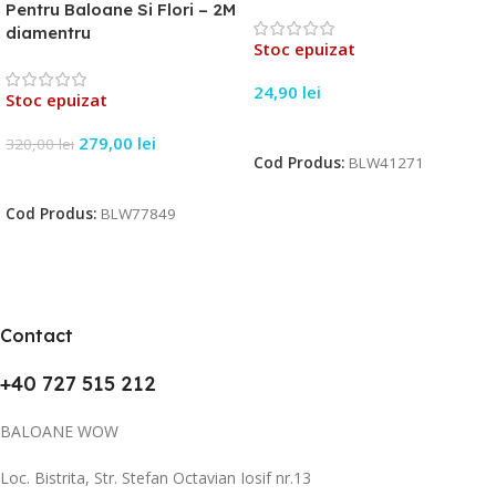
Pentru Baloane Si Flori – 2M
diamentru
Stoc epuizat
24,90
lei
Stoc epuizat
Citește Mai Mult
279,00
lei
320,00
lei
Cod Produs:
BLW41271
Citește Mai Mult
Cod Produs:
BLW77849
Contact
+40 727 515 212
BALOANE WOW
Loc. Bistrita, Str. Stefan Octavian Iosif nr.13