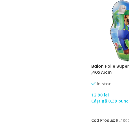
Balon Folie Super
,40x73cm
In stoc
12,90
lei
Câștigă 0,39 punc
Adaugă În Coș
Cod Produs:
BL100