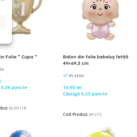
in Folie ” Cupa “
Balon din folie bebeluș fetiță
49×69,5 cm
oc
In stoc
i
 0,36 puncte
10,90
lei
Câștigă 0,33 puncte
 În Coș
Adaugă În Coș
dus:
BL00118
Cod Produs:
BF273