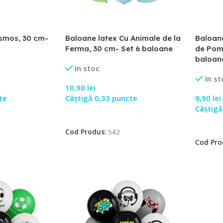
smos, 30 cm-
Baloane latex Cu Animale de la
Baloan
Ferma, 30 cm- Set 6 baloane
de Pomp
baloan
In stoc
In st
10,90
lei
te
Câștigă 0,33 puncte
9,90
lei
Câștigă
Adaugă În Coș
Adaugă
Cod Produs:
542
Cod Pro