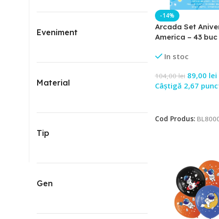
-14%
Arcada Set Anive
Eveniment
America – 43 buc
In stoc
89,00
lei
104,00
lei
Material
Câștigă 2,67 punc
Adaugă În Coș
Cod Produs:
BL800
Tip
Gen