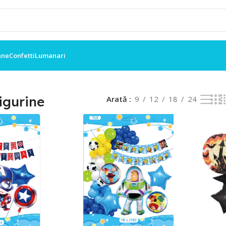
ane
Confetti
Lumanari
rezultate
igurine
Arată
9
12
18
24