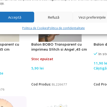
ții.
Acceptă
Refuză
Vezi preferințele
Politica de Cookies
Politica de confidentialitate
sparent cu
Balon BOBO Transparent cu
Balon d
,45 cm
imprimeu Stitch si Angel ,45 cm
In st
Stoc epuizat
11,90
le
5,90
lei
Câștigă
te
Citește Mai Mult
Adaugă
Cod Produs:
BL226677
Cod Pro
676