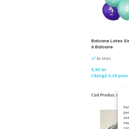
Baloane Latex S
6 Baloane
In stoc
9,90
lei
Câștigă 0,30 punc
Adaugă În Coș
Cod Produs:
BL543
Pen
pen
ace
nav
con