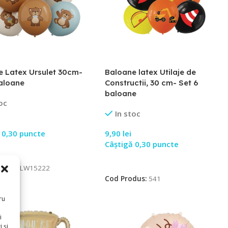
e Latex Ursulet 30cm-
Baloane latex Utilaje de
Baloane
Constructii, 30 cm- Set 6
baloane
oc
In stoc
 0,30 puncte
9,90
lei
Câștigă 0,30 puncte
 În Coș
Adaugă În Coș
dus:
BLW15222
Cod Produs:
541
ru
i
 și