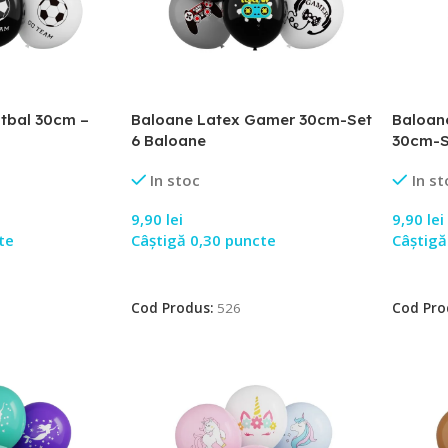
tbal 30cm –
Baloane Latex Gamer 30cm-Set
Baloan
6 Baloane
30cm-S
In stoc
In st
9,90
lei
9,90
lei
te
Câștigă 0,30 puncte
Câștigă
Adaugă În Coș
Adaugă
Cod Produs:
526
Cod Pro