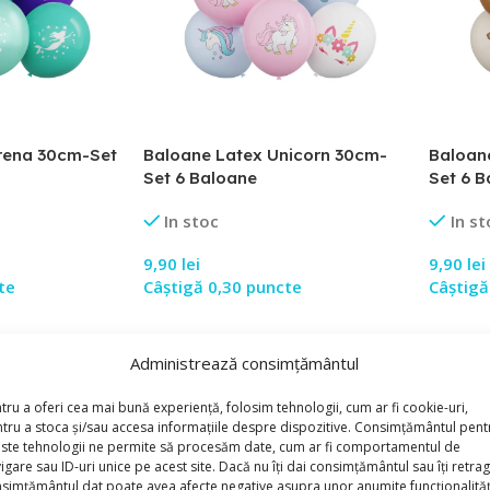
irena 30cm-Set
Baloane Latex Unicorn 30cm-
Baloan
Set 6 Baloane
Set 6 
In stoc
In st
9,90
lei
9,90
lei
te
Câștigă 0,30 puncte
Câștigă
Adaugă În Coș
Adaugă
69
Cod Produs:
BLW49317
Cod Pro
Administrează consimțământul
tru a oferi cea mai bună experiență, folosim tehnologii, cum ar fi cookie-uri,
tru a stoca și/sau accesa informațiile despre dispozitive. Consimțământul pent
ste tehnologii ne permite să procesăm date, cum ar fi comportamentul de
igare sau ID-uri unice pe acest site. Dacă nu îți dai consimțământul sau îți retrag
simțământul dat poate avea afecte negative asupra unor anumite funcționalități