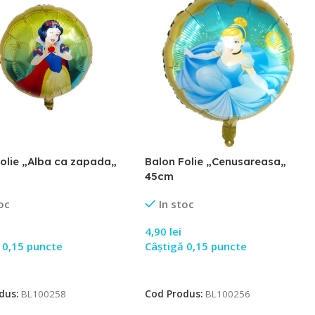
olie „Alba ca zapada„
Balon Folie „Cenusareasa„
45cm
oc
In stoc
4,90
lei
 0,15 puncte
Câștigă 0,15 puncte
 În Coș
Adaugă În Coș
dus:
BL100258
Cod Produs:
BL100256