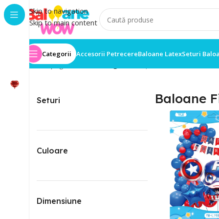
Skip to navigation
Skip to main content
Categorii
Accesorii Petrecere
Baloane Latex
Seturi Balo
Prima pagină
/
Baloane Figurine
Afișez 1 - 30 din 497 de 
Baloane F
Seturi
Culoare
Dimensiune