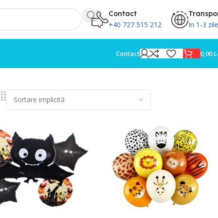
Contact
Transpo
+40 727 515 212
In 1-3 zil
0,00
L
Contact