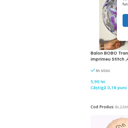
func
Balon BOBO Tran
imprimeu Stitch 
In stoc
5,90
lei
Câștigă 0,18 punc
Adaugă În Coș
Cod Produs:
BL226