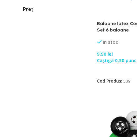
Preț
Baloane latex Co
Set 6 baloane
In stoc
9,90
lei
Câștigă 0,30 punc
Adaugă În Coș
Cod Produs:
539