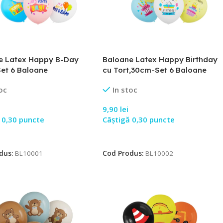
e Latex Happy B-Day
Baloane Latex Happy Birthday
et 6 Baloane
cu Tort,30cm-Set 6 Baloane
oc
In stoc
9,90
lei
 0,30 puncte
Câștigă 0,30 puncte
 În Coș
Adaugă În Coș
dus:
BL10001
Cod Produs:
BL10002