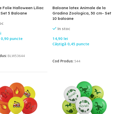
 Folie Halloween Liliac
Baloane latex Animale de la
 Set 5 Baloane
Gradina Zoologica, 30 cm- Set
10 baloane
oc
In stoc
i
 0,90 puncte
14,90
lei
Câștigă 0,45 puncte
 În Coș
Adaugă În Coș
dus:
BLW53644
Cod Produs:
544