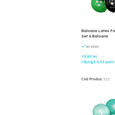
Baloane Latex Fo
Set 6 Baloane
In stoc
10,90
lei
Câștigă 0,33 punc
Adaugă În Coș
Cod Produs:
522