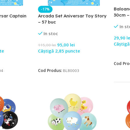
Baloane
-17%
30cm –
rsar Captain
Arcada Set Aniversar Toy Story
– 57 buc
In st
In stoc
29,90
le
Câștigă
95,00
lei
115,00
lei
te
Câștigă 2,85 puncte
Adaugă
Adaugă În Coș
Cod Pro
04
Cod Produs:
BL80003