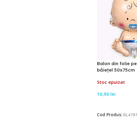
Balon din folie p
băiețel 50x75cm
Stoc epuizat
10,90
lei
Citește Mai Mult
Cod Produs:
BL478