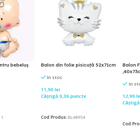
entru bebeluș
Balon din folie pisicuță 52x71cm
Balon F
,40x73
In stoc
In st
11,90
lei
Câștigă 0,36 puncte
12,90
le
Câștigă
Adaugă În Coș
Adaugă
11
Cod Produs:
BL48954
Cod Pro