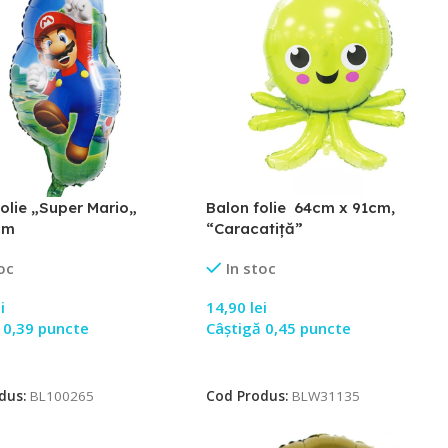
olie „Super Mario„
Balon folie 64cm x 91cm,
cm
“Caracatiță”
oc
In stoc
i
14,90
lei
 0,39 puncte
Câștigă 0,45 puncte
 În Coș
Adaugă În Coș
dus:
BL100265
Cod Produs:
BLW31135