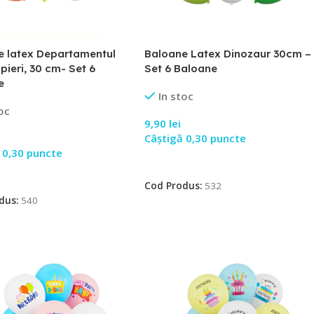
e latex Departamentul
Baloane Latex Dinozaur 30cm –
ieri, 30 cm- Set 6
Set 6 Baloane
e
In stoc
oc
9,90
lei
Câștigă 0,30 puncte
 0,30 puncte
Adaugă În Coș
 În Coș
Cod Produs:
532
dus:
540