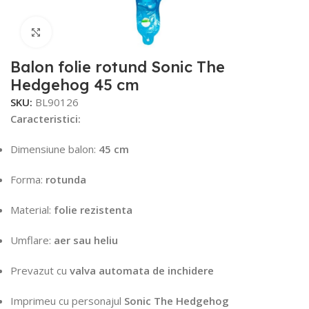
Faceți click pentru a mări
Balon folie rotund Sonic The
Hedgehog 45 cm
SKU:
BL90126
Caracteristici:
Dimensiune
balon:
45
cm
Forma:
rotunda
Material:
folie
rezistenta
Umflare:
aer
sau
heliu
Prevazut
cu
valva
automata
de
inchidere
Imprimeu
cu
personajul
Sonic
The
Hedgehog