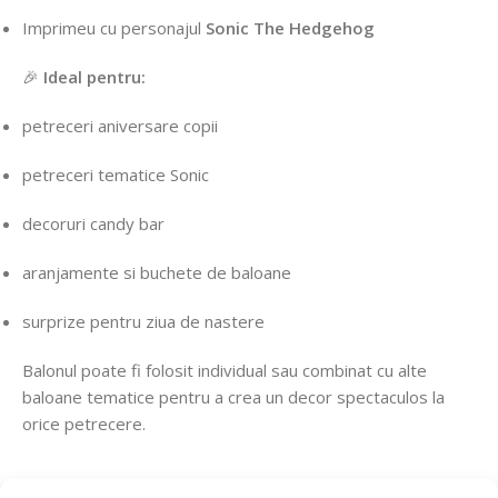
Imprimeu
cu
personajul
Sonic
The
Hedgehog
🎉
Ideal
pentru:
petreceri
aniversare
copii
petreceri
tematice
Sonic
decoruri
candy
bar
aranjamente
si
buchete
de
baloane
surprize
pentru
ziua
de
nastere
Balonul
poate
fi
folosit
individual
sau
combinat
cu
alte
baloane
tematice
pentru
a
crea
un
decor
spectaculos
la
orice
petrecere.