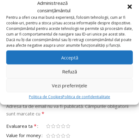
Administrează
consimțământul
Recenzii de la clienti
Pentru a oferi cea mai bună experiență, folosim tehnologii, cum ar fi
cookie-uri, pentru a stoca și/sau accesa informațiile despre dispozitive.
Consimțământul pentru aceste tehnologii ne permite să procesăm date,
0 reviews
cum ar fi comportamentul de navigare sau ID-uri unice pe acest site.
Dacă nu îți dai consimțământul sau îți retragi consimțământul dat poate
0
avea afecte negative asupra unor anumite funcționalități și funcții.
0
Acceptă
0
0
Refuză
0
Vezi preferințele
Fii primul care scrii o recenzie pentru „Balon folie
rotund Sonic The Hedgehog 45 cm”
Politica de Cookies
Politica de confidentialitate
Adresa ta de email nu va fi publicată.
Câmpurile obligatorii
*
sunt marcate cu
*
Evaluarea ta
Value for money