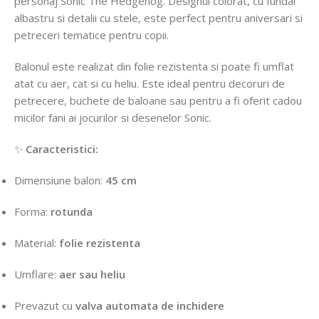
personaj
Sonic
The
Hedgehog.
Designul
colorat,
cu
fundal
albastru
si
detalii
cu
stele,
este
perfect
pentru
aniversari
si
petreceri
tematice
pentru
copii.
Balonul
este
realizat
din
folie
rezistenta
si
poate
fi
umflat
atat
cu
aer,
cat
si
cu
heliu.
Este
ideal
pentru
decoruri
de
petrecere,
buchete
de
baloane
sau
pentru
a
fi
oferit
cadou
micilor
fani
ai
jocurilor
si
desenelor
Sonic.
✨
Caracteristici:
Dimensiune
balon:
45
cm
Forma:
rotunda
Material:
folie
rezistenta
Umflare:
aer
sau
heliu
Prevazut
cu
valva
automata
de
inchidere