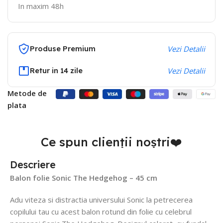
In maxim 48h
Produse Premium
Vezi Detalii
Retur in 14 zile
Vezi Detalii
Metode de
plata
Ce spun clienții noștri❤️
Descriere
Balon
folie
Sonic
The
Hedgehog –
45
cm
Adu
viteza
si
distractia
universului
Sonic
la
petrecerea
copilului
tau
cu
acest
balon
rotund
din
folie
cu
celebrul