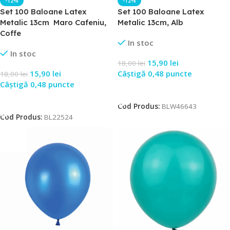
-12%
-12%
Set 100 Baloane Latex
Set 100 Baloane Latex
Metalic 13cm Maro Cafeniu,
Metalic 13cm, Alb
Coffe
In stoc
In stoc
15,90
lei
18,00
lei
15,90
lei
Câștigă 0,48 puncte
18,00
lei
Câștigă 0,48 puncte
Adaugă În Coș
Adaugă În Coș
Cod Produs:
BLW46643
Cod Produs:
BL22524