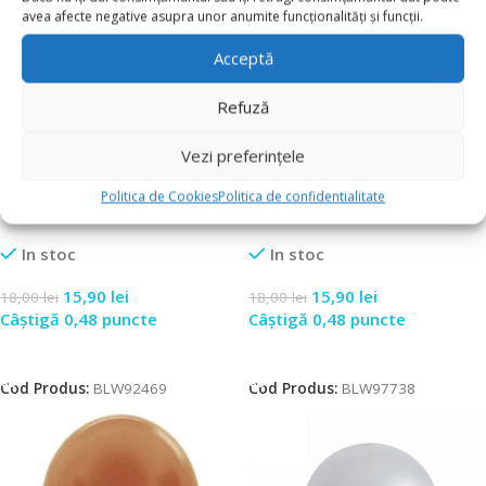
avea afecte negative asupra unor anumite funcționalități și funcții.
Acceptă
Refuză
Vezi preferințele
-12%
-12%
Set 100 Baloane Latex
Set 100 Baloane Latex
Politica de Cookies
Politica de confidentialitate
Metalic 13cm, Verde
Metalic 13cm, Verde Deschis
In stoc
In stoc
15,90
lei
15,90
lei
18,00
lei
18,00
lei
Câștigă 0,48 puncte
Câștigă 0,48 puncte
Adaugă În Coș
Adaugă În Coș
Cod Produs:
BLW92469
Cod Produs:
BLW97738