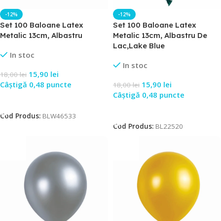
-12%
-12%
Set 100 Baloane Latex
Set 100 Baloane Latex
Metalic 13cm, Albastru
Metalic 13cm, Albastru De
Lac,Lake Blue
In stoc
In stoc
15,90
lei
18,00
lei
Câștigă 0,48 puncte
15,90
lei
18,00
lei
Câștigă 0,48 puncte
Adaugă În Coș
Adaugă În Coș
Cod Produs:
BLW46533
Cod Produs:
BL22520