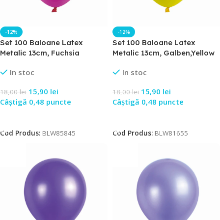
-12%
-12%
Set 100 Baloane Latex
Set 100 Baloane Latex
Metalic 13cm, Fuchsia
Metalic 13cm, Galben,Yellow
In stoc
In stoc
15,90
lei
15,90
lei
18,00
lei
18,00
lei
Câștigă 0,48 puncte
Câștigă 0,48 puncte
Adaugă În Coș
Adaugă În Coș
Cod Produs:
BLW85845
Cod Produs:
BLW81655