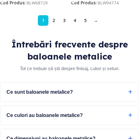
Cod Produs:
BLW68729
Cod Produs:
BLW94774
1
2
3
4
5
→
Întrebări frecvente despre
baloanele metalice
Tot ce trebuie să știi despre finisaj, culori și seturi.
Ce sunt baloanele metalice?
Ce culori au baloanele metalice?
Ce dimensiuni au baloanele metalice?