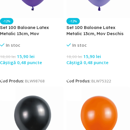
-12%
-12%
Set 100 Baloane Latex
Set 100 Baloane Latex
Metalic 13cm, Mov
Metalic 13cm, Mov Deschis
In stoc
In stoc
15,90
lei
15,90
lei
18,00
lei
18,00
lei
Câștigă 0,48 puncte
Câștigă 0,48 puncte
Adaugă În Coș
Adaugă În Coș
Cod Produs:
BLW98768
Cod Produs:
BLW75322