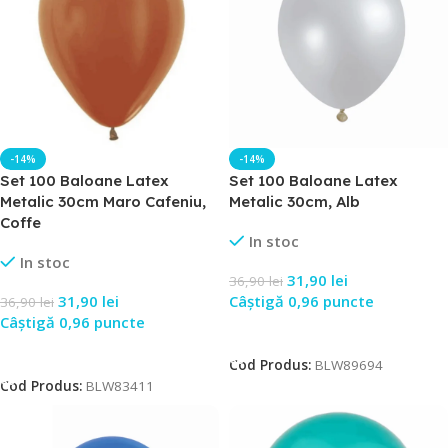
-14%
-14%
Set 100 Baloane Latex
Set 100 Baloane Latex
Metalic 30cm Maro Cafeniu,
Metalic 30cm, Alb
Coffe
In stoc
In stoc
31,90
lei
36,90
lei
31,90
lei
Câștigă 0,96 puncte
36,90
lei
Câștigă 0,96 puncte
Adaugă În Coș
Adaugă În Coș
Cod Produs:
BLW89694
Cod Produs:
BLW83411