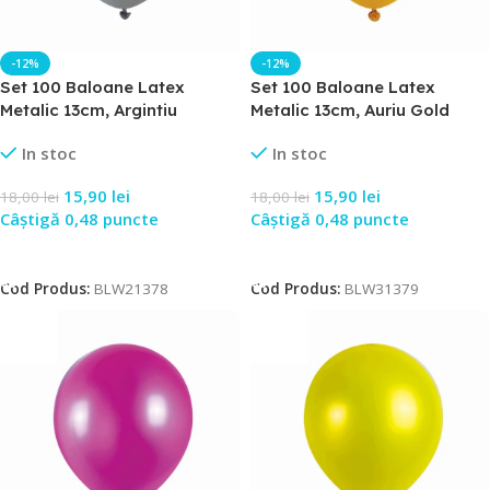
-12%
-12%
Set 100 Baloane Latex
Set 100 Baloane Latex
Metalic 13cm, Argintiu
Metalic 13cm, Auriu Gold
In stoc
In stoc
15,90
lei
15,90
lei
18,00
lei
18,00
lei
Câștigă 0,48 puncte
Câștigă 0,48 puncte
Adaugă În Coș
Adaugă În Coș
Cod Produs:
BLW21378
Cod Produs:
BLW31379