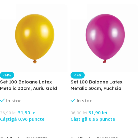
-14%
-14%
Set 100 Baloane Latex
Set 100 Baloane Latex
Metalic 30cm, Auriu Gold
Metalic 30cm, Fuchsia
In stoc
In stoc
31,90
lei
31,90
lei
36,90
lei
36,90
lei
Câștigă 0,96 puncte
Câștigă 0,96 puncte
Adaugă În Coș
Adaugă În Coș