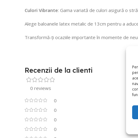
Culori Vibrante
: Gama variată de culori asigură o str
Alege baloanele latex metalic de 13cm pentru a aduce 
Transformă-ți ocaziile importante în momente de neui
Pen
Recenzii de la clienti
pen
ace
nav
0 reviews
con
func
0
0
0
0