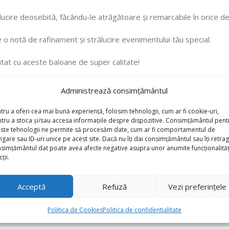
ălucire deosebită, făcându-le atrăgătoare și remarcabile în orice de
o notă de rafinament și strălucire evenimentului tău special.
tat cu aceste baloane de super calitate!
Administrează consimțământul
tru a oferi cea mai bună experiență, folosim tehnologii, cum ar fi cookie-uri,
tru a stoca și/sau accesa informațiile despre dispozitive. Consimțământul pent
ste tehnologii ne permite să procesăm date, cum ar fi comportamentul de
igare sau ID-uri unice pe acest site. Dacă nu îți dai consimțământul sau îți retrag
simțământul dat poate avea afecte negative asupra unor anumite funcționalități
ții.
Acceptă
Refuză
Vezi preferințele
Politica de Cookies
Politica de confidentialitate