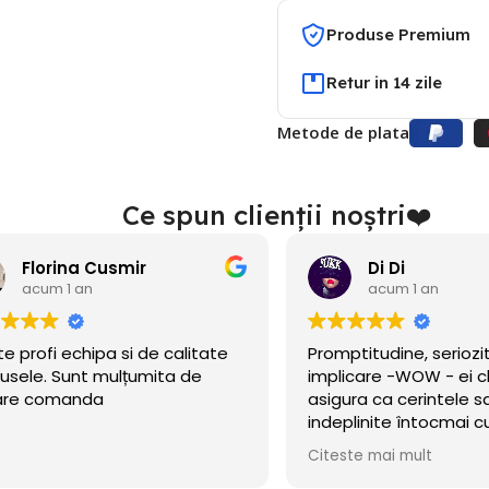
Produse Premium
Retur in 14 zile
Metode de plata
Ce spun clienții noștri❤️
Florina Cusmir
Di Di
acum 1 an
acum 1 an
te profi echipa si de calitate
Promptitudine, seriozi
usele. Sunt mulțumita de
implicare -WOW - ei c
are comanda
asigura ca cerintele sa
indeplinite întocmai
cerut!
Citeste mai mult