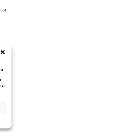
cor.
ru
i
 și