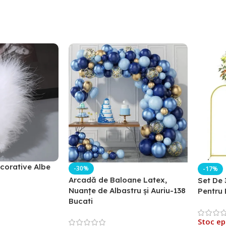
corative Albe
-30%
-17%
Arcadă de Baloane Latex,
Set De 
Nuanțe de Albastru și Auriu-138
Pentru 
Bucati
Stoc ep