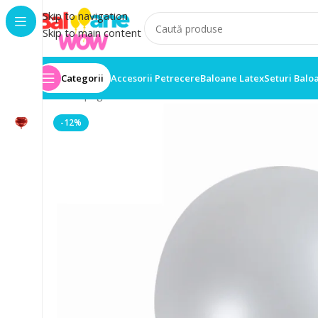
Skip to navigation
Skip to main content
Categorii
Accesorii Petrecere
Baloane Latex
Seturi Balo
Prima pagină
/
Baloane latex
/
Set 100 Baloane Latex M
-12%