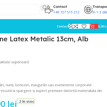
Contact
Transpo
+40 727 515 212
In 1-3 zil
0,00
L
Contact
ne Latex Metalic 13cm, Alb
alitate superioară
ări, nunți, botezuri, inaugurări sau evenimente corporate
escută la spargere și aspect premium datorită materialului din
90
lei
2 în stoc