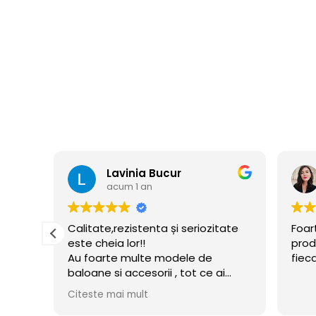
Lavinia Bucur
acum 1 an
e
Calitate,rezistenta și seriozitate
Foar
este cheia lor!!
prod
Au foarte multe modele de
fiec
baloane si accesorii , tot ce ai
nevoie pentru petrecerea celui
Citeste mai mult
mic!! Am și acum baloane umflate