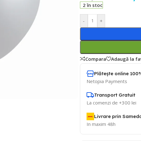
2 în stoc
-
+
Compara
Adaugă la fa
Plătește online 100%
Netopia Payments
Transport Gratuit
La comenzi de +300 lei
Livrare prin Samed
In maxim 48h