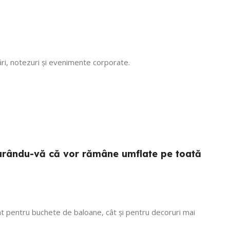
.Calitate/preț wow, din luna
octombrie încă rezista! Recomand
cu mare incredere 💯! Mulțumim că
ne faceți copii fericiți, vom reveni
cu siguranță! 🎈
ări, notezuri și evenimente corporate.
sigurându-vă că vor rămâne umflate pe toată
 atât pentru buchete de baloane, cât și pentru decoruri mai