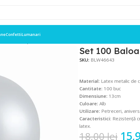
ane
Confetti
Lumanari
etalic 13cm, Alb
Set 100 Baloa
SKU:
BLW46643
Material:
Latex metalic de c
Cantitate:
100 buc
Dimensiune:
13cm
Culoare:
Alb
Utilizare:
Petreceri, anivers
Caracteristici:
Rezistență cr
latex.
15,
18,00
lei