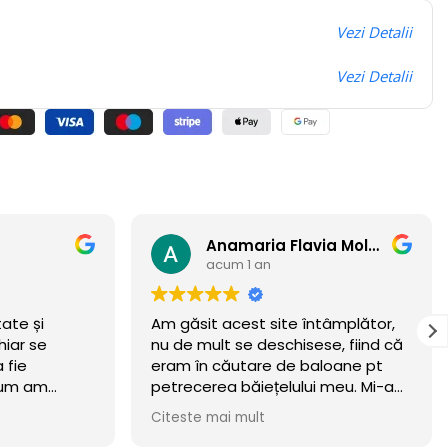
Vezi Detalii
Vezi Detalii
Anamaria Flavia Moldovan
acum 1 an
tate și
Am găsit acest site întâmplător,
hiar se
nu de mult se deschisese, fiind că
 fie
eram în căutare de baloane pt
 cum am
petrecerea băiețelului meu. Mi-am
incercat norocul și a meritat.
Citeste mai mult
Baloanele sunt chiar wow 🏆