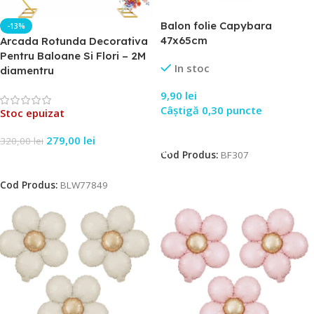
Balon folie Capybara
-13%
47x65cm
Arcada Rotunda Decorativa
Pentru Baloane Si Flori – 2M
In stoc
diamentru
9,90
lei
Câștigă 0,30 puncte
Stoc epuizat
Adaugă În Coș
279,00
lei
320,00
lei
Cod Produs:
BF307
Citește Mai Mult
Cod Produs:
BLW77849