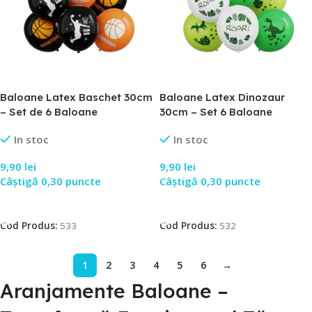
Baloane Latex Baschet 30cm
Baloane Latex Dinozaur
– Set de 6 Baloane
30cm – Set 6 Baloane
In stoc
In stoc
9,90
lei
9,90
lei
Câștigă 0,30 puncte
Câștigă 0,30 puncte
Adaugă În Coș
Adaugă În Coș
Cod Produs:
533
Cod Produs:
532
1
2
3
4
5
6
→
Aranjamente Baloane –