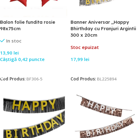
Balon folie fundita rosie
Banner Aniversar ,,Happy
98x75cm
Bhirthday cu Franjuri Argintii
300 x 20cm
In stoc
Stoc epuizat
13,90
lei
Câștigă 0,42 puncte
17,99
lei
Adaugă În Coș
Citește Mai Mult
Cod Produs:
BF306-5
Cod Produs:
BL225894