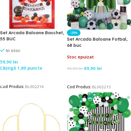
Set Arcada Baloane Baschet,
-29%
55 BUC
Set Arcada Baloane Fotbal,
68 buc
In stoc
Stoc epuizat
59,90
lei
Câștigă 1,80 puncte
69,90
lei
99,00
lei
Adaugă În Coș
Citește Mai Mult
Cod Produs:
BL002216
Cod Produs:
BL002215