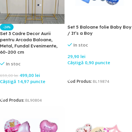
Set 5 Baloane folie Baby Boy
-24%
/ It’s a Boy
Set 3 Cadre Decor Aurii
pentru Arcada Baloane,
In stoc
Metal, Fundal Evenimente,
60-200 cm
29,90
lei
Câștigă 0,90 puncte
In stoc
Adaugă În Coș
499,00
lei
659,00
lei
Câștigă 14,97 puncte
Cod Produs:
BL19874
Adaugă În Coș
Cod Produs:
BL90804