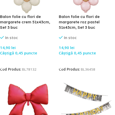
Balon folie cu flori de
Balon folie cu flori de
margarete crem 51x43cm,
margarete roz pastel
Set 3 buc
51x43cm, Set 3 buc
In stoc
In stoc
14,90
lei
14,90
lei
Câștigă 0,45 puncte
Câștigă 0,45 puncte
Adaugă În Coș
Adaugă În Coș
Cod Produs:
BL78132
Cod Produs:
BL36458