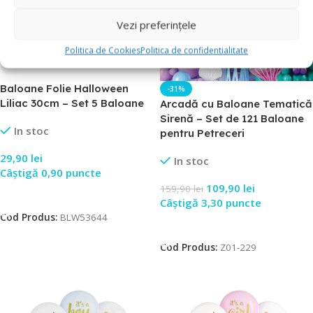
Vezi preferințele
Politica de Cookies
Politica de confidentialitate
Baloane Folie Halloween
-31%
Liliac 30cm – Set 5 Baloane
Arcadă cu Baloane Tematică
Sirenă – Set de 121 Baloane
In stoc
pentru Petreceri
29,90
lei
In stoc
Câștigă 0,90 puncte
109,90
lei
159,90
lei
Adaugă În Coș
Câștigă 3,30 puncte
Cod Produs:
BLW53644
Adaugă În Coș
Cod Produs:
Z01-229