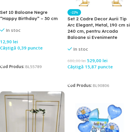
Set 10 Baloane Negre
-22%
“Happy Birthday” – 30 cm
Set 2 Cadre Decor Aurii Tip
Arc Elegant, Metal, 190 cm si
In stoc
240 cm, pentru Arcada
Baloane si Evenimente
12,90
lei
Câștigă 0,39 puncte
In stoc
Adaugă În Coș
529,00
lei
680,00
lei
Câștigă 15,87 puncte
Cod Produs:
BL55789
Adaugă În Coș
Cod Produs:
BL90806