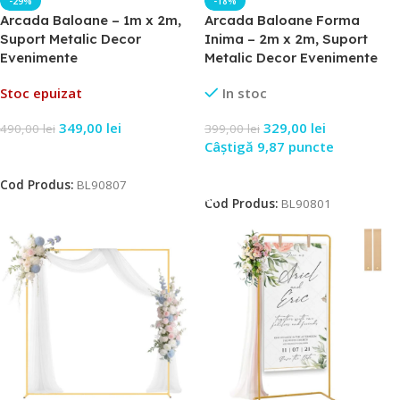
-29%
-18%
Arcada Baloane – 1m x 2m,
Arcada Baloane Forma
Suport Metalic Decor
Inima – 2m x 2m, Suport
Evenimente
Metalic Decor Evenimente
Stoc epuizat
In stoc
349,00
lei
329,00
lei
490,00
lei
399,00
lei
Câștigă 9,87 puncte
Citește Mai Mult
Adaugă În Coș
Cod Produs:
BL90807
Cod Produs:
BL90801