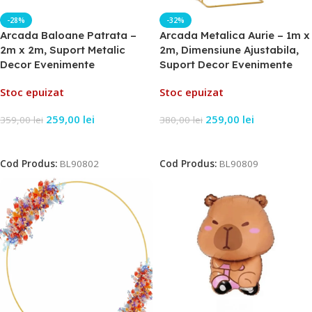
-28%
-32%
Arcada Baloane Patrata –
Arcada Metalica Aurie – 1m x
2m x 2m, Suport Metalic
2m, Dimensiune Ajustabila,
Decor Evenimente
Suport Decor Evenimente
Stoc epuizat
Stoc epuizat
259,00
lei
259,00
lei
359,00
lei
380,00
lei
Citește Mai Mult
Citește Mai Mult
Cod Produs:
BL90802
Cod Produs:
BL90809