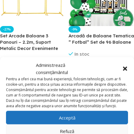
-27%
-9%
Set Arcade Baloane 3
Arcadă de Baloane Tematica
Panouri – 2.2m, Suport
” Fotbal” Set de 96 Baloane
Metalic Decor Evenimente
In stoc
In stoc
Administrează
72,90
lei
79,90
lei
549,00
lei
Câștigă 2,19 puncte
consimțământul
749,00
lei
Câștigă 16,47 puncte
Pentru a oferi cea mai bună experiență, folosim tehnologii, cum ar fi
Adaugă În Coș
cookie-uri, pentru a stoca și/sau accesa informațiile despre dispozitive.
Adaugă În Coș
Consimțământul pentru aceste tehnologii ne permite să procesăm date,
Cod Produs:
Z01-220
cum ar fi comportamentul de navigare sau ID-uri unice pe acest site.
Cod Produs:
BL80903
Dacă nu îți dai consimțământul sau îți retragi consimțământul dat poate
avea afecte negative asupra unor anumite funcționalități și funcții.
Acceptă
Refuză