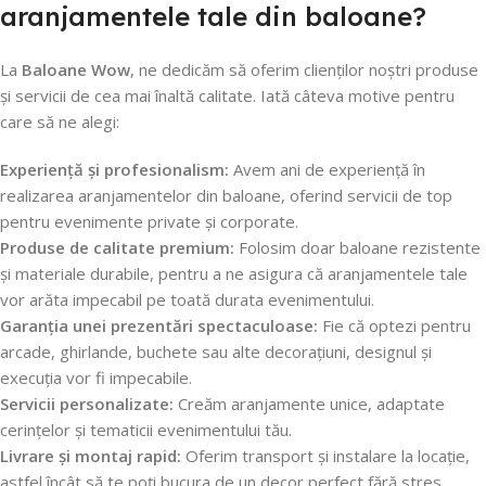
aranjamentele tale din baloane?
La
Baloane Wow
, ne dedicăm să oferim clienților noștri produse
și servicii de cea mai înaltă calitate. Iată câteva motive pentru
care să ne alegi:
Experiență și profesionalism:
Avem ani de experiență în
realizarea aranjamentelor din baloane, oferind servicii de top
pentru evenimente private și corporate.
Produse de calitate premium:
Folosim doar baloane rezistente
și materiale durabile, pentru a ne asigura că aranjamentele tale
vor arăta impecabil pe toată durata evenimentului.
Garanția unei prezentări spectaculoase:
Fie că optezi pentru
arcade, ghirlande, buchete sau alte decorațiuni, designul și
execuția vor fi impecabile.
Servicii personalizate:
Creăm aranjamente unice, adaptate
cerințelor și tematicii evenimentului tău.
Livrare și montaj rapid:
Oferim transport și instalare la locație,
astfel încât să te poți bucura de un decor perfect fără stres.