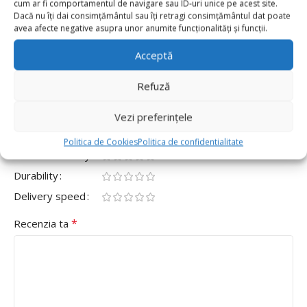
cum ar fi comportamentul de navigare sau ID-uri unice pe acest site.
0
Dacă nu îți dai consimțământul sau îți retragi consimțământul dat poate
avea afecte negative asupra unor anumite funcționalități și funcții.
0
Fii primul care scrii o recenzie pentru „Set 100
Acceptă
Baloane Latex Metalic 30cm, Mov”
Refuză
Adresa ta de email nu va fi publicată.
Câmpurile obligatorii
*
sunt marcate cu
Vezi preferințele
*
Evaluarea ta
Politica de Cookies
Politica de confidentialitate
Value for money
Durability
Delivery speed
*
Recenzia ta