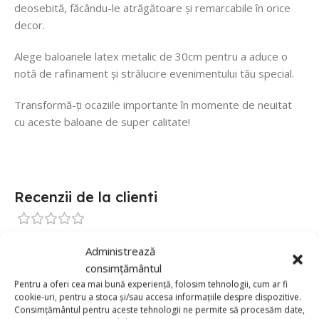
deosebită, făcându-le atrăgătoare și remarcabile în orice
decor.
Alege baloanele latex metalic de 30cm pentru a aduce o
notă de rafinament și strălucire evenimentului tău special.
Transformă-ți ocaziile importante în momente de neuitat
cu aceste baloane de super calitate!
Recenzii de la clienti
0 reviews
Administrează
0
consimțământul
Pentru a oferi cea mai bună experiență, folosim tehnologii, cum ar fi
0
cookie-uri, pentru a stoca și/sau accesa informațiile despre dispozitive.
0
Consimțământul pentru aceste tehnologii ne permite să procesăm date,