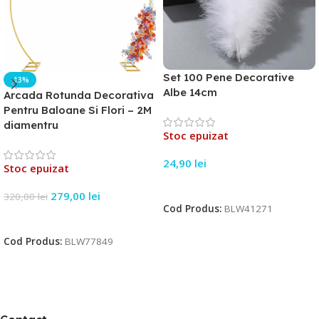
Set 100 Pene Decorative
-13%
Albe 14cm
Arcada Rotunda Decorativa
Pentru Baloane Si Flori – 2M
diamentru
Stoc epuizat
24,90
lei
Stoc epuizat
Citește Mai Mult
279,00
lei
320,00
lei
Cod Produs:
BLW41271
Citește Mai Mult
Cod Produs:
BLW77849