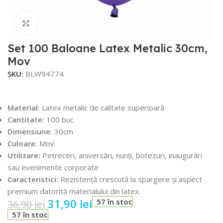
Faceți click pentru a mări
Set 100 Baloane Latex Metalic 30cm,
Mov
SKU:
BLW94774
Material:
Latex metalic de calitate superioară
Cantitate:
100 buc
Dimensiune:
30cm
Culoare:
Mov
Utilizare:
Petreceri, aniversări, nunți, botezuri, inaugurări
sau evenimente corporate
Caracteristici:
Rezistență crescută la spargere și aspect
premium datorită materialului din latex.
31,90
lei
57 în stoc
36,90
lei
57 în stoc