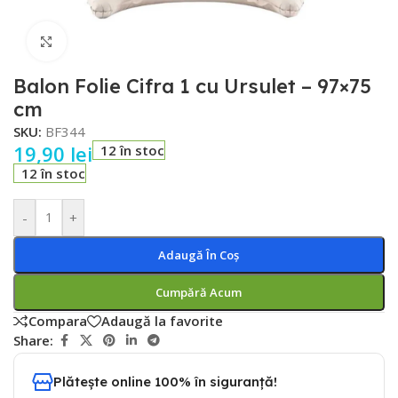
Faceți click pentru a mări
Balon Folie Cifra 1 cu Ursulet – 97×75
cm
SKU:
BF344
19,90
lei
12 în stoc
12 în stoc
-
+
Adaugă În Coș
Cumpără Acum
Compara
Adaugă la favorite
Share:
Plătește online 100% în siguranță!