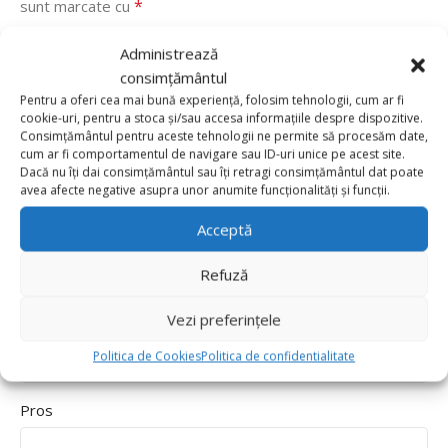
*
sunt marcate cu
*
Evaluarea ta
Administrează
Value for money
consimțământul
Pentru a oferi cea mai bună experiență, folosim tehnologii, cum ar fi
Durability
cookie-uri, pentru a stoca și/sau accesa informațiile despre dispozitive.
Delivery speed
Consimțământul pentru aceste tehnologii ne permite să procesăm date,
cum ar fi comportamentul de navigare sau ID-uri unice pe acest site.
Dacă nu îți dai consimțământul sau îți retragi consimțământul dat poate
*
Recenzia ta
avea afecte negative asupra unor anumite funcționalități și funcții.
Acceptă
Refuză
Vezi preferințele
Politica de Cookies
Politica de confidentialitate
Pros