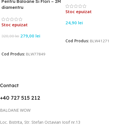
Pentru Baloane Si Flori – 2M
diamentru
Stoc epuizat
24,90
lei
Stoc epuizat
Citește Mai Mult
279,00
lei
320,00
lei
Cod Produs:
BLW41271
Citește Mai Mult
Cod Produs:
BLW77849
Contact
+40 727 515 212
BALOANE WOW
Loc. Bistrita, Str. Stefan Octavian Iosif nr.13