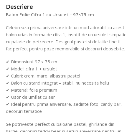
Descriere
Balon Folie Cifra 1 cu Ursulet – 97×75 cm
Celebreaza prima aniversare intr-un mod adorabil cu acest
balon urias in forma de cifra 1, insotit de un ursulet simpatic
cu palarie de petrecere. Designul pastel si detaliile fine il
fac perfect pentru poze memorabile si decoruri deosebite.
✔ Dimensiuni: 97 x 75 cm
✔ Model: cifra 1 + ursulet
✔ Culori: crem, maro, albastru pastel
✔ Balon cu stand integrat – stabil, nu necesita heliu
✔ Material: folie premium
✔ Usor de umflat cu aer
✔ Ideal pentru prima aniversare, sedinte foto, candy bar,
decoruri tematice
Se potriveste perfect cu baloane pastel, ghirlande din
hartie, decoruri teddy bear si seturi aniversare pentru un