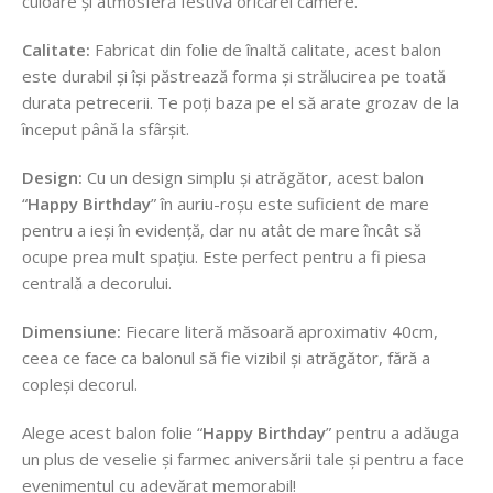
culoare și atmosferă festivă oricărei camere.
Calitate:
Fabricat din folie de înaltă calitate, acest balon
este durabil și își păstrează forma și strălucirea pe toată
durata petrecerii. Te poți baza pe el să arate grozav de la
început până la sfârșit.
Design:
Cu un design simplu și atrăgător, acest balon
“
Happy Birthday
” în auriu-roșu este suficient de mare
pentru a ieși în evidență, dar nu atât de mare încât să
ocupe prea mult spațiu. Este perfect pentru a fi piesa
centrală a decorului.
Dimensiune:
Fiecare literă măsoară aproximativ 40cm,
ceea ce face ca balonul să fie vizibil și atrăgător, fără a
copleși decorul.
Alege acest balon folie “
Happy Birthday
” pentru a adăuga
un plus de veselie și farmec aniversării tale și pentru a face
evenimentul cu adevărat memorabil!