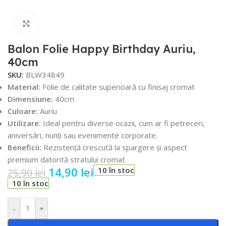
Faceți click pentru a mări
Balon Folie Happy Birthday Auriu,
40cm
SKU:
BLW34849
Material:
Folie de calitate superioară cu finisaj cromat
Dimensiune:
40cm
Culoare:
Auriu
Utilizare:
Ideal pentru diverse ocazii, cum ar fi petreceri,
aniversări, nunți sau evenimente corporate.
Beneficii:
Rezistență crescută la spargere și aspect
premium datorită stratului cromat
14,90
lei
10 în stoc
25,90
lei
10 în stoc
-
+