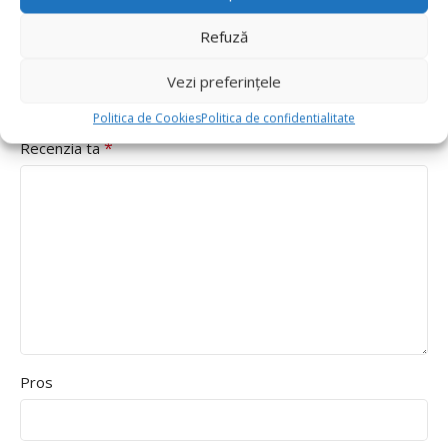
*
Evaluarea ta
Refuză
Value for money
Durability
Vezi preferințele
Delivery speed
Politica de Cookies
Politica de confidentialitate
*
Recenzia ta
Pros