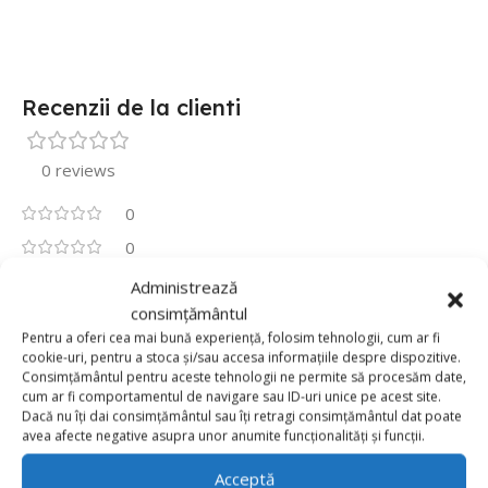
Recenzii de la clienti
0 reviews
0
0
0
Administrează
consimțământul
0
Pentru a oferi cea mai bună experiență, folosim tehnologii, cum ar fi
0
cookie-uri, pentru a stoca și/sau accesa informațiile despre dispozitive.
Fii primul care scrii o recenzie pentru „Balon Folie
Consimțământul pentru aceste tehnologii ne permite să procesăm date,
Happy Birthday Auriu, 40cm”
cum ar fi comportamentul de navigare sau ID-uri unice pe acest site.
Dacă nu îți dai consimțământul sau îți retragi consimțământul dat poate
avea afecte negative asupra unor anumite funcționalități și funcții.
Adresa ta de email nu va fi publicată.
Câmpurile obligatorii
*
sunt marcate cu
Acceptă