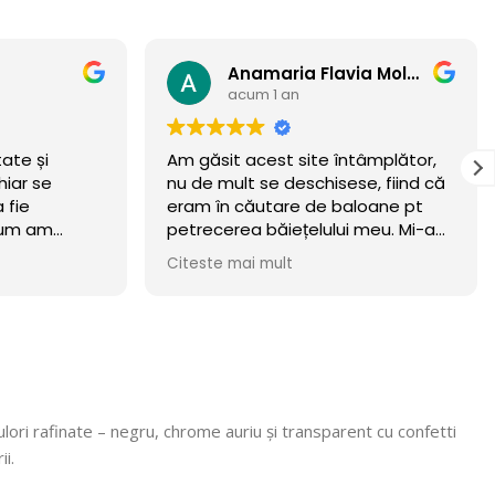
Anamaria Flavia Moldovan
acum 1 an
tate și
Am găsit acest site întâmplător,
hiar se
nu de mult se deschisese, fiind că
 fie
eram în căutare de baloane pt
 cum am
petrecerea băiețelului meu. Mi-am
incercat norocul și a meritat.
Citeste mai mult
Baloanele sunt chiar wow 🏆
.Calitate/preț wow, din luna
octombrie încă rezista! Recomand
cu mare incredere 💯! Mulțumim că
ne faceți copii fericiți, vom reveni
cu siguranță! 🎈
culori rafinate – negru, chrome auriu și transparent cu confetti
i.