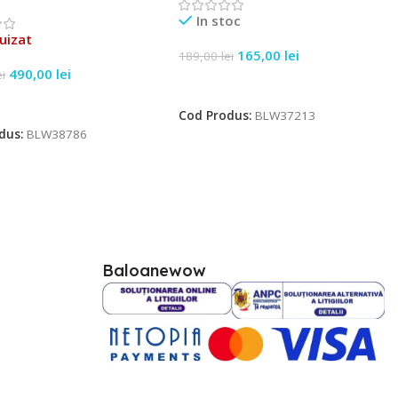
In stoc
uizat
165,00
lei
189,00
lei
490,00
lei
ei
Adaugă În Coș
e Mai Mult
Cod Produs:
BLW37213
dus:
BLW38786
Baloanewow