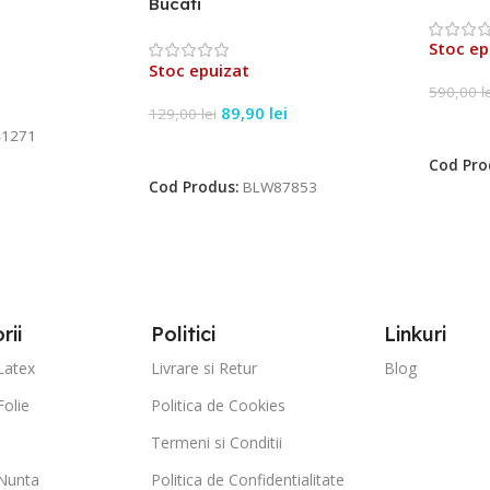
Bucati
Stoc ep
Stoc epuizat
590,00
l
89,90
lei
129,00
lei
Citeșt
1271
Citește Mai Mult
Cod Pro
Cod Produs:
BLW87853
rii
Politici
Linkuri
Latex
Livrare si Retur
Blog
Folie
Politica de Cookies
Termeni si Conditii
Nunta
Politica de Confidentialitate