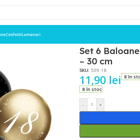
ane
Confetti
Lumanari
rsare 18 Ani cu Confetti – 30 cm
Set 6 Baloane
– 30 cm
SKU:
509-18
11,90
lei
8 în st
8 în stoc
-
+