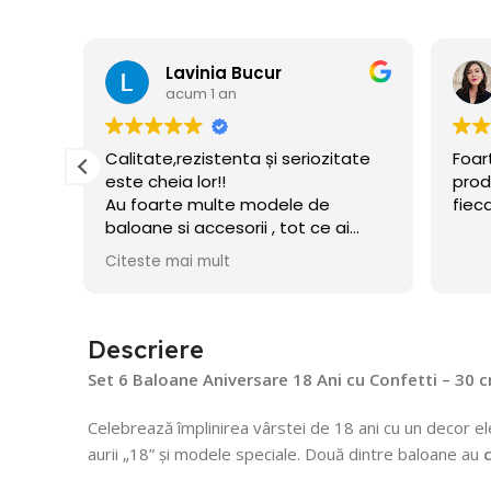
Lavinia Bucur
acum 1 an
e
Calitate,rezistenta și seriozitate
Foar
este cheia lor!!
prod
Au foarte multe modele de
fiec
baloane si accesorii , tot ce ai
nevoie pentru petrecerea celui
Citeste mai mult
mic!! Am și acum baloane umflate
din decembrie!
Recomand!
Descriere
Set 6 Baloane Aniversare 18 Ani cu Confetti – 30 
Celebrează împlinirea vârstei de 18 ani cu un decor ele
aurii „18” și modele speciale. Două dintre baloane au
c