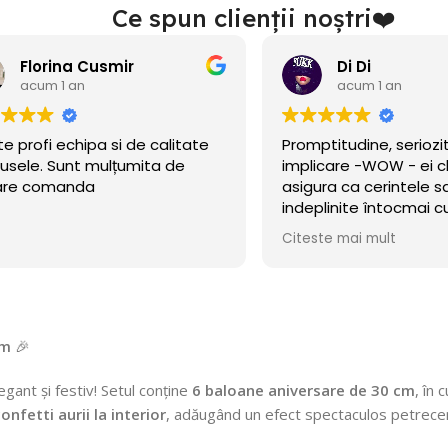
Ce spun clienții noștri❤️
Florina Cusmir
Di Di
acum 1 an
acum 1 an
te profi echipa si de calitate
Promptitudine, seriozi
usele. Sunt mulțumita de
implicare -WOW - ei c
are comanda
asigura ca cerintele sa
indeplinite întocmai
cerut!
Citeste mai mult
cm
🎉
gant și festiv! Setul conține
6 baloane aniversare de 30 cm
, în 
onfetti aurii la interior
, adăugând un efect spectaculos petreceri