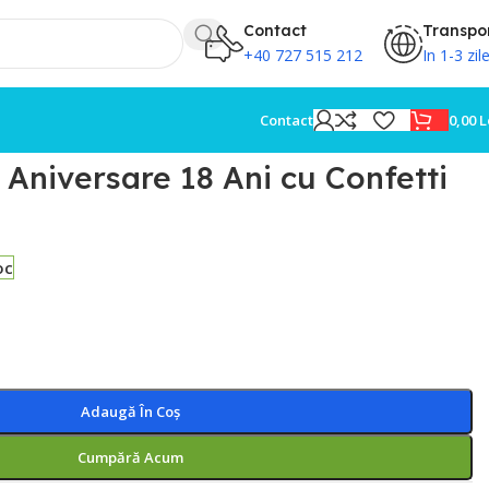
Contact
Transpo
+40 727 515 212
In 1-3 zil
0,00
L
Contact
 Aniversare 18 Ani cu Confetti
oc
Adaugă În Coș
Cumpără Acum