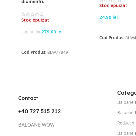
diamentru
Stoc epuizat
24,90
lei
Stoc epuizat
Citește Mai Mult
279,00
lei
320,00
lei
Cod Produs:
BLW4
Citește Mai Mult
Cod Produs:
BLW77849
Catego
Contact
Baloane 
+40 727 515 212
Baloane 
Reduceri
BALOANE WOW
Baloane 