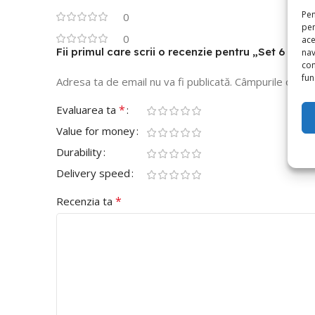
Pen
0
pen
0
ace
Fii primul care scrii o recenzie pentru „Set 6 Bal
nav
con
func
Adresa ta de email nu va fi publicată.
Câmpurile obliga
*
Evaluarea ta
Value for money
Durability
Delivery speed
*
Recenzia ta