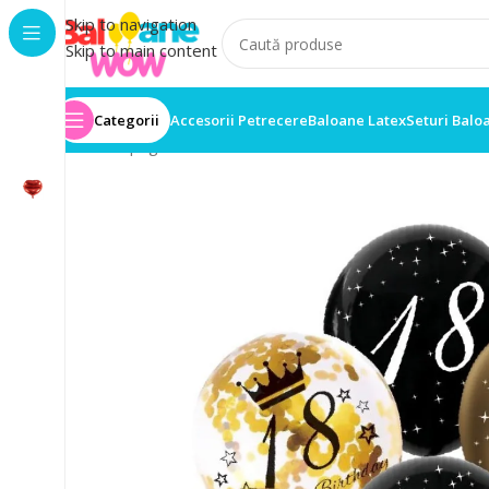
Skip to navigation
Skip to main content
Categorii
Accesorii Petrecere
Baloane Latex
Seturi Balo
Prima pagină
/
Baloane Petrecere
/
Set 6 Baloane Anive