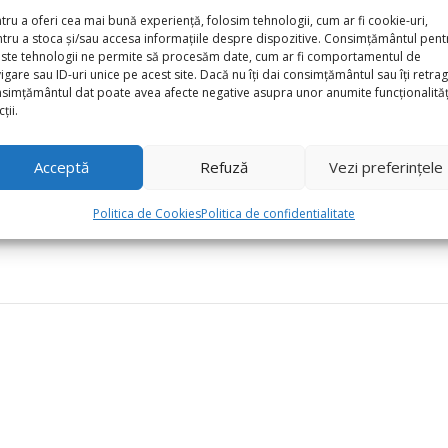
tru a oferi cea mai bună experiență, folosim tehnologii, cum ar fi cookie-uri,
tru a stoca și/sau accesa informațiile despre dispozitive. Consimțământul pent
ste tehnologii ne permite să procesăm date, cum ar fi comportamentul de
oane Aniversare 18 Ani cu Confetti – 30 cm”
igare sau ID-uri unice pe acest site. Dacă nu îți dai consimțământul sau îți retrag
simțământul dat poate avea afecte negative asupra unor anumite funcționalități
ții.
*
torii sunt marcate cu
Acceptă
Refuză
Vezi preferințele
Politica de Cookies
Politica de confidentialitate