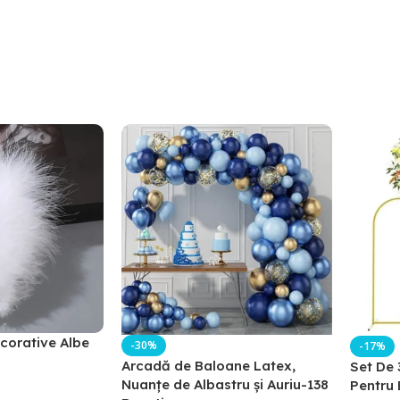
corative Albe
-30%
-17%
Arcadă de Baloane Latex,
Set De 
Nuanțe de Albastru și Auriu-138
Pentru 