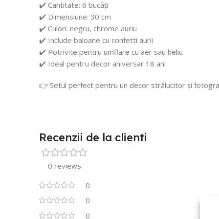
✔️ Cantitate: 6 bucăți
✔️ Dimensiune: 30 cm
✔️ Culori: negru, chrome auriu
✔️ Include baloane cu confetti aurii
✔️ Potrivite pentru umflare cu aer sau heliu
✔️ Ideal pentru decor aniversar 18 ani
👉 Setul perfect pentru un decor strălucitor și fotograf
Recenzii de la clienti
0 reviews
0
0
0