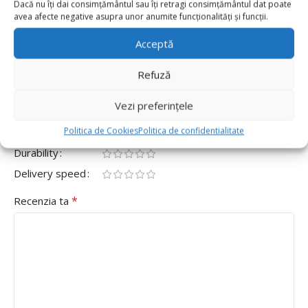
Dacă nu îți dai consimțământul sau îți retragi consimțământul dat poate
0
avea afecte negative asupra unor anumite funcționalități și funcții.
Fii primul care scrii o recenzie pentru „Topper Tort
Frozen Happy Birthday – Set 8 Bucati”
Acceptă
Adresa ta de email nu va fi publicată.
Câmpurile obligatorii
Refuză
*
sunt marcate cu
Vezi preferințele
*
Evaluarea ta
Politica de Cookies
Politica de confidentialitate
Value for money
Durability
Delivery speed
*
Recenzia ta