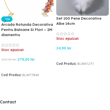
Set 100 Pene Decorative
-13%
Albe 14cm
Arcada Rotunda Decorativa
Pentru Baloane Si Flori – 2M
diamentru
Stoc epuizat
24,90
lei
Stoc epuizat
Citește Mai Mult
279,00
lei
320,00
lei
Cod Produs:
BLW41271
Citește Mai Mult
Cod Produs:
BLW77849
Contact