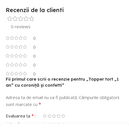
Recenzii de la clienti
0 reviews
0
0
0
0
0
Fii primul care scrii o recenzie pentru „Topper tort „1
an” cu coroniță și confetti”
Adresa ta de email nu va fi publicată.
Câmpurile obligatorii
*
sunt marcate cu
*
Evaluarea ta
Value for money