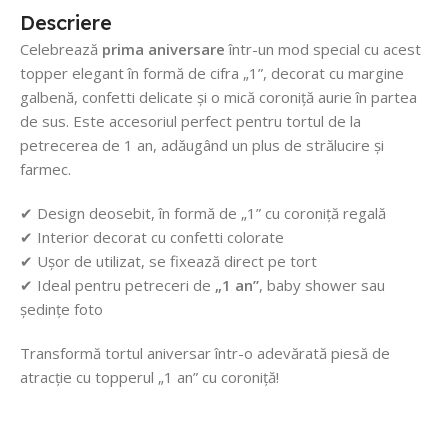
Descriere
Celebrează
prima aniversare
într-un mod special cu acest
topper elegant în formă de cifra „1”, decorat cu margine
galbenă, confetti delicate și o mică coroniță aurie în partea
de sus. Este accesoriul perfect pentru tortul de la
petrecerea de 1 an, adăugând un plus de strălucire și
farmec.
✔ Design deosebit, în formă de „1” cu coroniță regală
✔ Interior decorat cu confetti colorate
✔ Ușor de utilizat, se fixează direct pe tort
✔ Ideal pentru petreceri de
„1 an”
, baby shower sau
ședințe foto
Transformă tortul aniversar într-o adevărată piesă de
atracție cu topperul „1 an” cu coroniță!