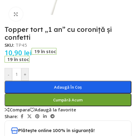
Faceți click pentru a mări
Topper tort „1 an” cu coroniță și
confetti
SKU:
TP45
10,90
lei
19 în stoc
19 în stoc
-
+
Adaugă În Coș
Cumpără Acum
Compara
Adaugă la favorite
Share:
Plătește online 100% în siguranță!