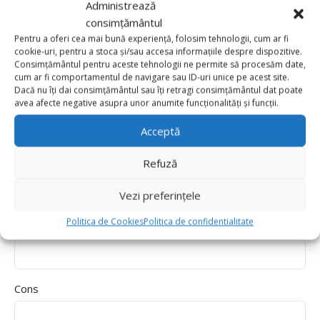
Administrează
Durability
consimțământul
Delivery speed
Pentru a oferi cea mai bună experiență, folosim tehnologii, cum ar fi
cookie-uri, pentru a stoca și/sau accesa informațiile despre dispozitive.
*
Recenzia ta
Consimțământul pentru aceste tehnologii ne permite să procesăm date,
cum ar fi comportamentul de navigare sau ID-uri unice pe acest site.
Dacă nu îți dai consimțământul sau îți retragi consimțământul dat poate
avea afecte negative asupra unor anumite funcționalități și funcții.
Acceptă
Refuză
Vezi preferințele
Politica de Cookies
Politica de confidentialitate
Pros
Cons