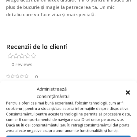
plus de bucurie și magie la petrecerea ta. Un mic
detaliu care va face ziua și mai specială.
Recenzii de la clienti
0 reviews
0
0
Administrează
0
consimțământul
Pentru a oferi cea mai bună experiență, folosim tehnologii, cum ar fi
0
cookie-uri, pentru a stoca și/sau accesa informațiile despre dispozitive.
0
Consimțământul pentru aceste tehnologii ne permite să procesăm date,
cum ar fi comportamentul de navigare sau ID-uri unice pe acest site.
Fii primul care scrii o recenzie pentru „Set 50 Baloane
Dacă nu îți dai consimțământul sau îți retragi consimțământul dat poate
Modelaj Latex Retro Maro/Cocoa 135-145cm”
avea afecte negative asupra unor anumite funcționalități și funcții.