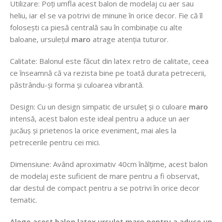
Utilizare: Poți umfla acest balon de modelaj cu aer sau
heliu, iar el se va potrivi de minune în orice decor. Fie că îl
folosești ca piesă centrală sau în combinație cu alte
baloane, ursulețul
maro
atrage atenția tuturor.
Calitate: Balonul este făcut din latex retro de calitate, ceea
ce înseamnă că va rezista bine pe toată durata petrecerii,
păstrându-și forma și culoarea vibrantă.
Design: Cu un design simpatic de ursuleț și o culoare
maro
intensă, acest balon este ideal pentru a aduce un aer
jucăuș și prietenos la orice eveniment, mai ales la
petrecerile pentru cei mici.
Dimensiune: Având aproximativ 40cm înălțime, acest balon
de modelaj este suficient de mare pentru a fi observat,
dar destul de compact pentru a se potrivi în orice decor
tematic.
Alege acest balon latex ursulet maro pentru a aduce un