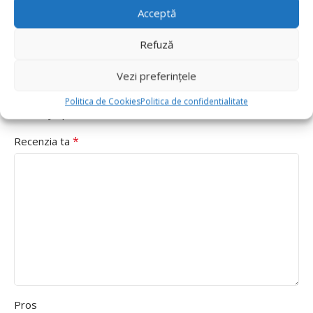
Adresa ta de email nu va fi publicată.
Câmpurile obligatorii
Acceptă
*
sunt marcate cu
Refuză
*
Evaluarea ta
Value for money
Vezi preferințele
Durability
Politica de Cookies
Politica de confidentialitate
Delivery speed
*
Recenzia ta
Pros