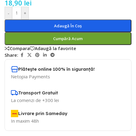
18,90
lei
-
+
Adaugă În Coș
Cumpără Acum
Compara
Adaugă la favorite
Share:
Plătește online 100% în siguranță!
Netopia Payments
Transport Gratuit
La comenzi de +300 lei
Livrare prin Sameday
In maxim 48h