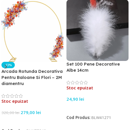
Set 100 Pene Decorative
-13%
Albe 14cm
Arcada Rotunda Decorativa
Pentru Baloane Si Flori – 2M
diamentru
Stoc epuizat
24,90
lei
Stoc epuizat
Citește Mai Mult
279,00
lei
320,00
lei
Cod Produs:
BLW41271
Citește Mai Mult