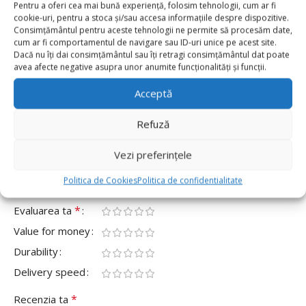
Pentru a oferi cea mai bună experiență, folosim tehnologii, cum ar fi
0
cookie-uri, pentru a stoca și/sau accesa informațiile despre dispozitive.
Consimțământul pentru aceste tehnologii ne permite să procesăm date,
0
cum ar fi comportamentul de navigare sau ID-uri unice pe acest site.
0
Dacă nu îți dai consimțământul sau îți retragi consimțământul dat poate
avea afecte negative asupra unor anumite funcționalități și funcții.
0
Acceptă
0
Fii primul care scrii o recenzie pentru „Set 50 Baloane
Latex Retro 30cm, Portocaliu Hermes,Hermes
Refuză
Orange”
Vezi preferințele
Adresa ta de email nu va fi publicată.
Câmpurile obligatorii
Politica de Cookies
Politica de confidentialitate
*
sunt marcate cu
*
Evaluarea ta
Value for money
Durability
Delivery speed
*
Recenzia ta