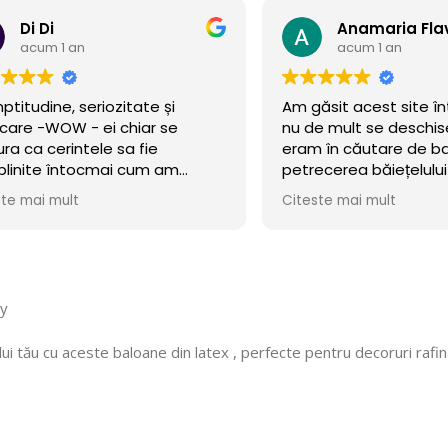
Di Di
acum 1 an
acum 1 an
ptitudine, seriozitate și
Am găsit acest site î
icare -WOW - ei chiar se
nu de mult se deschise
ura ca cerintele sa fie
eram în căutare de b
plinite întocmai cum am
petrecerea băiețelulu
t!
incercat norocul și a m
ste mai mult
Citeste mai mult
Baloanele sunt chiar 
.Calitate/preț wow, di
octombrie încă rezis
cu mare incredere 💯!
ne faceți copii fericiți
ry
cu siguranță! 🎈
 tău cu aceste baloane din latex , perfecte pentru decoruri rafin