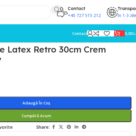
Contact
Transpo
+40 727 515 212
In 1-3 zil
0,00
L
Contact
ne Latex Retro 30cm Crem
y
Adaugă În Coș
Cumpără Acum
vorite
Share: