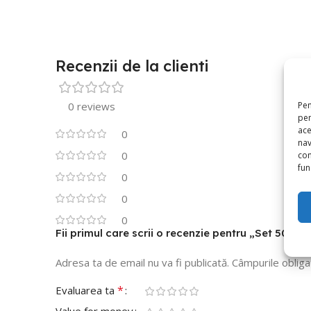
Recenzii de la clienti
Pen
0 reviews
pen
ace
0
nav
0
con
func
0
0
0
Fii primul care scrii o recenzie pentru „Set 50 
Adresa ta de email nu va fi publicată.
Câmpurile obliga
*
Evaluarea ta