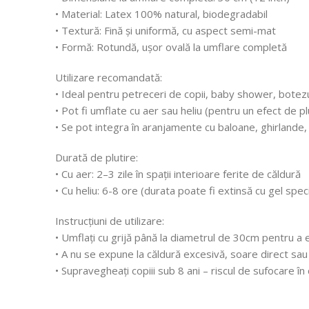
• Material: Latex 100% natural, biodegradabil
• Textură: Fină și uniformă, cu aspect semi-mat
• Formă: Rotundă, ușor ovală la umflare completă
Utilizare recomandată:
• Ideal pentru petreceri de copii, baby shower, botezur
• Pot fi umflate cu aer sau heliu (pentru un efect de plu
• Se pot integra în aranjamente cu baloane, ghirlande,
Durată de plutire:
• Cu aer: 2–3 zile în spații interioare ferite de căldură
• Cu heliu: 6-8 ore (durata poate fi extinsă cu gel speci
Instrucțiuni de utilizare:
• Umflați cu grijă până la diametrul de 30cm pentru a e
• A nu se expune la căldură excesivă, soare direct sau
• Supravegheați copiii sub 8 ani – riscul de sufocare î