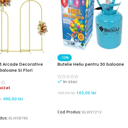
-13%
3 Arcade Decorative
Butelie Heliu pentru 30 baloane
Baloane Si Flori
In stoc
uizat
165,00
lei
189,00
lei
490,00
lei
ei
Adaugă În Coș
e Mai Mult
Cod Produs:
BLW37213
dus:
BLW38786