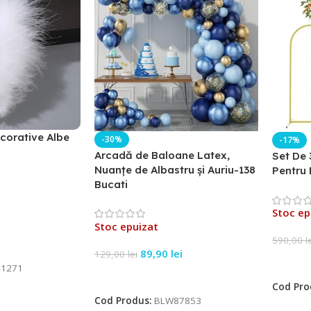
corative Albe
-30%
-17%
Arcadă de Baloane Latex,
Set De 
Nuanțe de Albastru și Auriu-138
Pentru 
Bucati
Stoc ep
Stoc epuizat
590,00
l
89,90
lei
129,00
lei
Citeșt
1271
Citește Mai Mult
Cod Pro
Cod Produs:
BLW87853