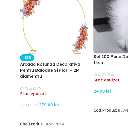
Set 100 Pene De
-13%
14cm
Arcada Rotunda Decorativa
Pentru Baloane Si Flori – 2M
diamentru
Stoc epuizat
24,90
lei
Stoc epuizat
Citește Mai Mult
279,00
lei
320,00
lei
Cod Produs:
BLW4
Citește Mai Mult
Cod Produs:
BLW77849