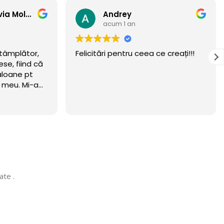
Anamaria Flavia Moldovan
Andrey
acum 1 an
ntâmplător,
Felicitări pentru ceea ce creați!!!
se, fiind că
aloane pt
i meu. Mi-am
eritat.
wow 🏆
n luna
ta! Recomand
 Mulțumim că
, vom reveni
ate .