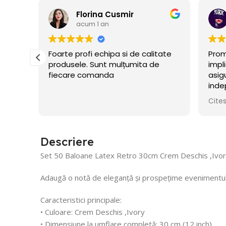
Florina Cusmir
acum 1 an
ate
Foarte profi echipa si de calitate
Prom
produsele. Sunt mulțumita de
impl
fiecare comanda
asig
i
inde
ui
ceru
Cite
flate
Descriere
Set 50 Baloane Latex Retro 30cm Crem Deschis ,Ivo
Adaugă o notă de eleganță și prospețime evenimentului
Caracteristici principale:
• Culoare: Crem Deschis ,Ivory
• Dimensiune la umflare completă: 30 cm (12 inch)