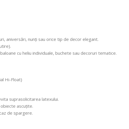
i, aniversări, nunți sau orice tip de decor elegant.
tire).
 baloane cu heliu individuale, buchete sau decoruri tematice.
al Hi-Float)
vita suprasolicitarea latexului.
 obiecte ascuțite.
n caz de spargere.