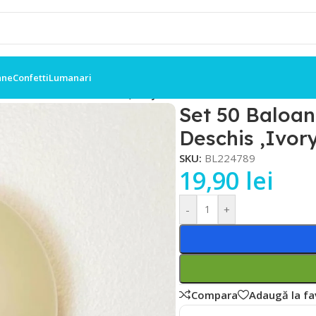
ane
Confetti
Lumanari
Retro 30cm Crem Deschis ,Ivory
Set 50 Baloa
Deschis ,Ivor
SKU:
BL224789
19,90
lei
-
+
Compara
Adaugă la fa