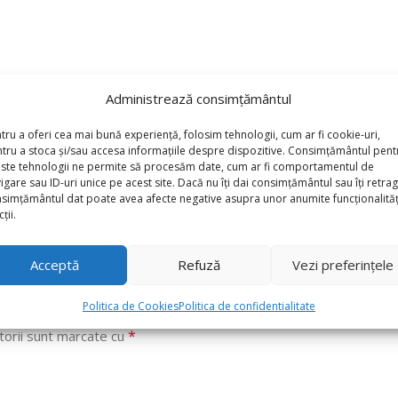
Administrează consimțământul
tru a oferi cea mai bună experiență, folosim tehnologii, cum ar fi cookie-uri,
tru a stoca și/sau accesa informațiile despre dispozitive. Consimțământul pent
ste tehnologii ne permite să procesăm date, cum ar fi comportamentul de
igare sau ID-uri unice pe acest site. Dacă nu îți dai consimțământul sau îți retrag
simțământul dat poate avea afecte negative asupra unor anumite funcționalități
ții.
Acceptă
Refuză
Vezi preferințele
Baloane Latex Retro 30cm Crem Deschis ,Ivory”
Politica de Cookies
Politica de confidentialitate
*
torii sunt marcate cu