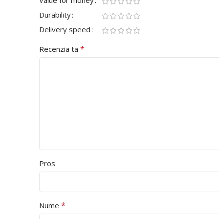
Value for money
Durability
Delivery speed
*
Recenzia ta
Pros
*
Nume