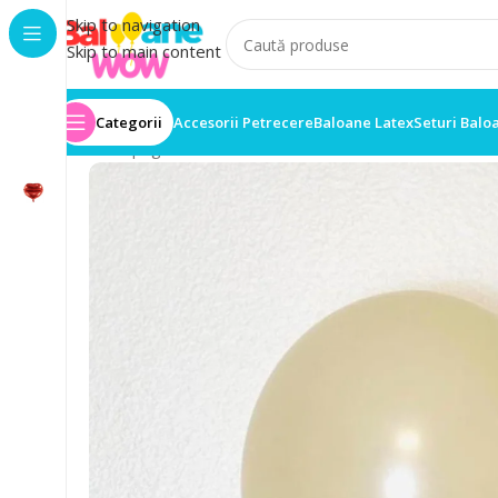
Skip to navigation
Skip to main content
Categorii
Accesorii Petrecere
Baloane Latex
Seturi Balo
Prima pagină
/
Set 50 Baloane
/
Set 50 Baloane Latex 