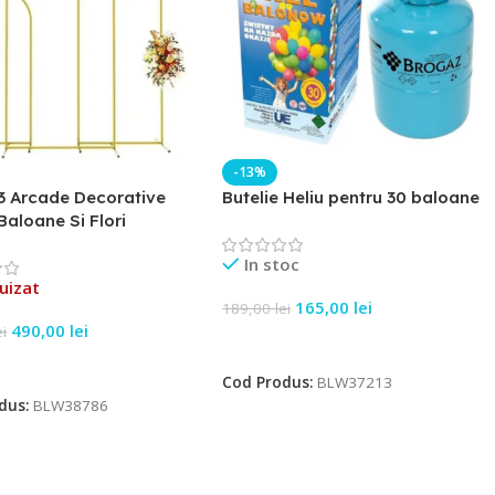
-13%
3 Arcade Decorative
Butelie Heliu pentru 30 baloane
Baloane Si Flori
In stoc
uizat
165,00
lei
189,00
lei
490,00
lei
ei
Adaugă În Coș
e Mai Mult
Cod Produs:
BLW37213
dus:
BLW38786