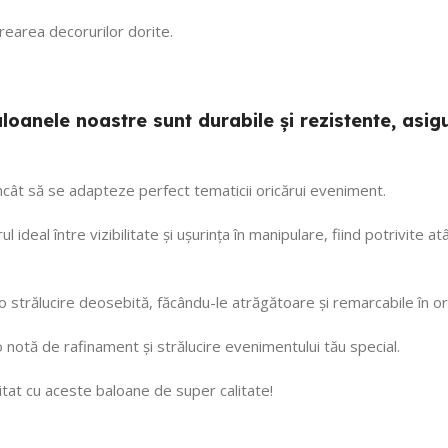
 crearea decorurilor dorite.
 baloanele noastre sunt durabile și rezistente, a
 încât să se adapteze perfect tematicii oricărui eveniment.
ul ideal între vizibilitate și ușurința în manipulare, fiind potrivite
 o strălucire deosebită, făcându-le atrăgătoare și remarcabile în or
notă de rafinament și strălucire evenimentului tău special.
tat cu aceste baloane de super calitate!