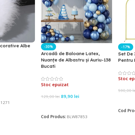
corative Albe
-30%
-17%
Arcadă de Baloane Latex,
Set De 
Nuanțe de Albastru și Auriu-138
Pentru 
Bucati
Stoc ep
Stoc epuizat
590,00
l
89,90
lei
129,00
lei
Citeșt
1271
Citește Mai Mult
Cod Pro
Cod Produs:
BLW87853