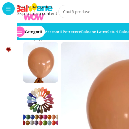
Skip to navigation
Skip to main content
Categorii
Accesorii Petrecere
Baloane Latex
Seturi Balo
Prima pagină
/
Set 50 Baloane
/
Set 50 Baloane Latex 