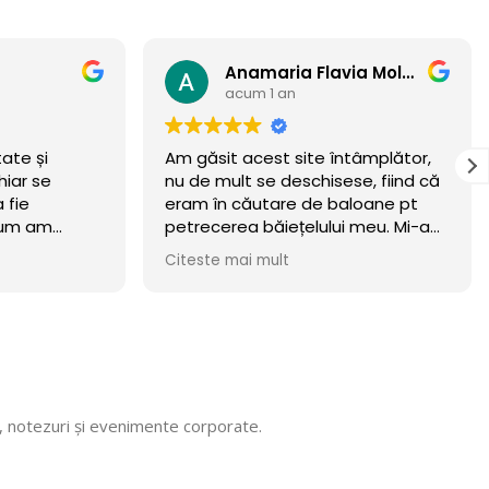
Anamaria Flavia Moldovan
Andrey
acum 1 an
ntâmplător,
Felicitări pentru ceea ce creați!!!
se, fiind că
aloane pt
i meu. Mi-am
eritat.
wow 🏆
n luna
ta! Recomand
 Mulțumim că
, vom reveni
i, notezuri și evenimente corporate.