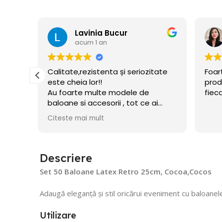
Florina Cusmir
acum 1 an
tate
Foarte profi echipa si de calitate
Prom
produsele. Sunt mulțumita de
impl
fiecare comanda
asig
i
inde
ui
ceru
Cite
flate
Descriere
Set 50 Baloane Latex Retro 25cm, Cocoa,Cocos
Adaugă eleganță și stil oricărui eveniment cu baloanele
Utilizare