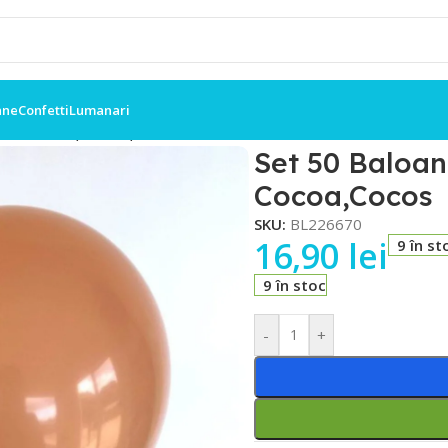
ane
Confetti
Lumanari
Retro 25cm, Cocoa,Cocos
Set 50 Baloan
Cocoa,Cocos
SKU:
BL226670
16,90
lei
9 în st
9 în stoc
-
+