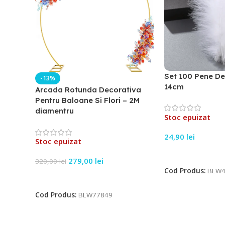
Set 100 Pene De
-13%
14cm
Arcada Rotunda Decorativa
Pentru Baloane Si Flori – 2M
diamentru
Stoc epuizat
24,90
lei
Stoc epuizat
Citește Mai Mult
279,00
lei
320,00
lei
Cod Produs:
BLW4
Citește Mai Mult
Cod Produs:
BLW77849