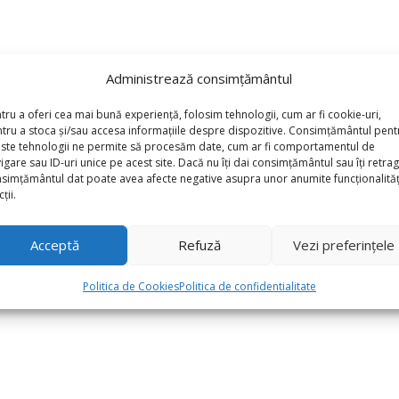
Administrează consimțământul
tru a oferi cea mai bună experiență, folosim tehnologii, cum ar fi cookie-uri,
tru a stoca și/sau accesa informațiile despre dispozitive. Consimțământul pent
ste tehnologii ne permite să procesăm date, cum ar fi comportamentul de
igare sau ID-uri unice pe acest site. Dacă nu îți dai consimțământul sau îți retrag
simțământul dat poate avea afecte negative asupra unor anumite funcționalități
ții.
Acceptă
Refuză
Vezi preferințele
Baloane Latex Retro 25cm, Cocoa,Cocos”
Politica de Cookies
Politica de confidentialitate
*
torii sunt marcate cu