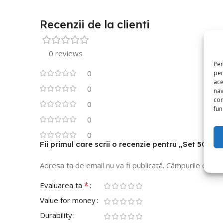
Recenzii de la clienti
0 reviews
Pen
0
pen
ace
0
nav
con
0
func
0
0
Fii primul care scrii o recenzie pentru „Set 50 
Adresa ta de email nu va fi publicată.
Câmpurile obliga
*
Evaluarea ta
Value for money
Durability