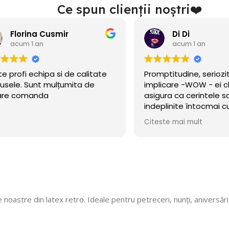
Ce spun clienții noștri❤️
Di Di
acum 1 an
acum 1 an
ptitudine, seriozitate și
Am găsit acest site î
icare -WOW - ei chiar se
nu de mult se deschise
ura ca cerintele sa fie
eram în căutare de b
plinite întocmai cum am
petrecerea băiețelulu
t!
incercat norocul și a m
ste mai mult
Citeste mai mult
Baloanele sunt chiar 
.Calitate/preț wow, di
octombrie încă rezis
cu mare incredere 💯!
ne faceți copii fericiți
cu siguranță! 🎈
 noastre din latex retro. Ideale pentru petreceri, nunți, aniversăr