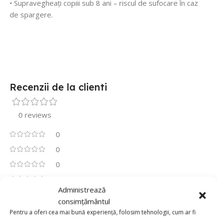
• Supravegheați copiii sub 8 ani – riscul de sufocare în caz
de spargere.
Recenzii de la clienti
0 reviews
0
0
0
0
Administrează
0
consimțământul
Fii primul care scrii o recenzie pentru „Set 50 Baloane
Pentru a oferi cea mai bună experiență, folosim tehnologii, cum ar fi
Latex Retro 13cm Verde Pasta,Bean Paste Green”