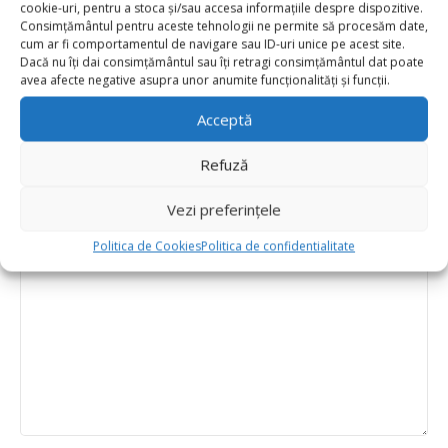
cookie-uri, pentru a stoca și/sau accesa informațiile despre dispozitive.
Consimțământul pentru aceste tehnologii ne permite să procesăm date,
Adresa ta de email nu va fi publicată.
Câmpurile obligatorii
cum ar fi comportamentul de navigare sau ID-uri unice pe acest site.
*
sunt marcate cu
Dacă nu îți dai consimțământul sau îți retragi consimțământul dat poate
avea afecte negative asupra unor anumite funcționalități și funcții.
*
Evaluarea ta
Acceptă
Value for money
Durability
Refuză
Delivery speed
Vezi preferințele
*
Recenzia ta
Politica de Cookies
Politica de confidentialitate