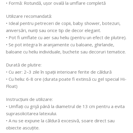
• Formă: Rotundă, ușor ovală la umflare completă
Utilizare recomandată:
• Ideal pentru petreceri de copii, baby shower, botezuri,
aniversări, nunți sau orice tip de decor elegant.
• Pot fi umflate cu aer sau heliu (pentru un efect de plutire).
• Se pot integra în aranjamente cu baloane, ghirlande,
baloane cu heliu individuale, buchete sau decoruri tematice.
Durată de plutire:
• Cu aer: 2–3 zile în spații interioare ferite de căldură
• Cu heliu: 6-8 ore (durata poate fi extinsă cu gel special Hi-
Float)
Instrucțiuni de utilizare:
• Umflați cu grijă până la diametrul de 13 cm pentru a evita
suprasolicitarea latexului.
• A nu se expune la căldură excesivă, soare direct sau
obiecte ascuțite.