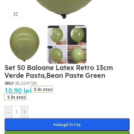
Faceți click pentru a mări
Set 50 Baloane Latex Retro 13cm
Verde Pasta,Bean Paste Green
SKU:
BL224726
10,90
lei
5 în stoc
5 în stoc
-
+
Adaugă În Coș