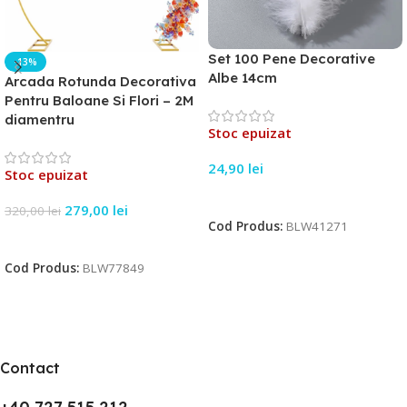
Set 100 Pene Decorative
-13%
Albe 14cm
Arcada Rotunda Decorativa
Pentru Baloane Si Flori – 2M
diamentru
Stoc epuizat
24,90
lei
Stoc epuizat
Citește Mai Mult
279,00
lei
320,00
lei
Cod Produs:
BLW41271
Citește Mai Mult
Cod Produs:
BLW77849
Contact