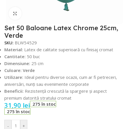
Faceți click pentru a mări
Set 50 Baloane Latex Chrome 25cm,
Verde
SKU:
BLW54529
Material:
Latex de calitate superioară cu finisaj cromat
Cantitate:
50 buc
Dimensiune:
25 cm
Culoare: Verde
Utilizare:
Ideal pentru diverse ocazii, cum ar fi petreceri,
aniversări, nunți sau evenimente corporate
Beneficii:
Rezistență crescută la spargere și aspect
premium datorită stratului cromat
31,90
lei
275 în stoc
275 în stoc
-
+