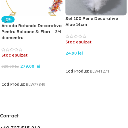
Set 100 Pene Decorative
-13%
Albe 14cm
Arcada Rotunda Decorativa
Pentru Baloane Si Flori – 2M
diamentru
Stoc epuizat
24,90
lei
Stoc epuizat
Citește Mai Mult
279,00
lei
320,00
lei
Cod Produs:
BLW41271
Citește Mai Mult
Cod Produs:
BLW77849
Contact