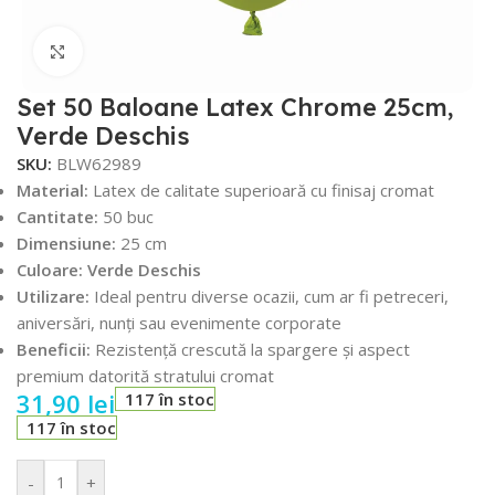
Faceți click pentru a mări
Set 50 Baloane Latex Chrome 25cm,
Verde Deschis
SKU:
BLW62989
Material:
Latex de calitate superioară cu finisaj cromat
Cantitate:
50 buc
Dimensiune:
25 cm
Culoare: Verde Deschis
Utilizare:
Ideal pentru diverse ocazii, cum ar fi petreceri,
aniversări, nunți sau evenimente corporate
Beneficii:
Rezistență crescută la spargere și aspect
premium datorită stratului cromat
31,90
lei
117 în stoc
117 în stoc
-
+