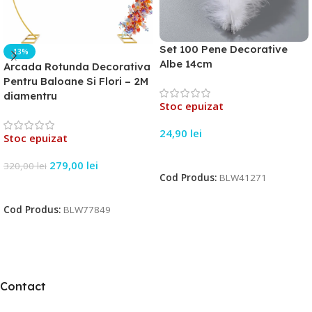
Set 100 Pene Decorative
-13%
Albe 14cm
Arcada Rotunda Decorativa
Pentru Baloane Si Flori – 2M
diamentru
Stoc epuizat
24,90
lei
Stoc epuizat
Citește Mai Mult
279,00
lei
320,00
lei
Cod Produs:
BLW41271
Citește Mai Mult
Cod Produs:
BLW77849
Contact