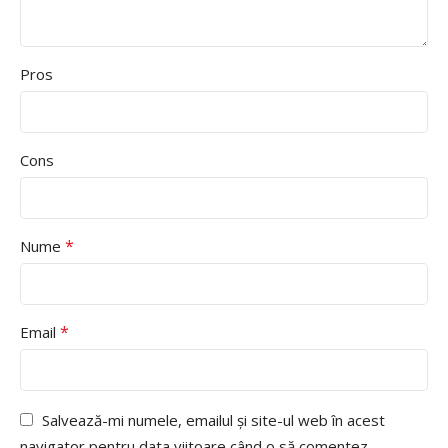
Pros
Cons
*
Nume
*
Email
Salvează-mi numele, emailul și site-ul web în acest
navigator pentru data viitoare când o să comentez.