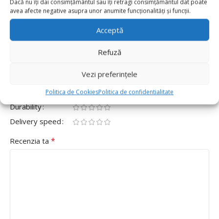
Dacă nu îți dai consimțământul sau îți retragi consimțământul dat poate
0
avea afecte negative asupra unor anumite funcționalități și funcții.
Fii primul care scrii o recenzie pentru „Set 50 Baloane
Latex Chrome 13cm, Negru”
Acceptă
Adresa ta de email nu va fi publicată.
Câmpurile obligatorii
Refuză
*
sunt marcate cu
Vezi preferințele
*
Evaluarea ta
Value for money
Politica de Cookies
Politica de confidentialitate
Durability
Delivery speed
*
Recenzia ta