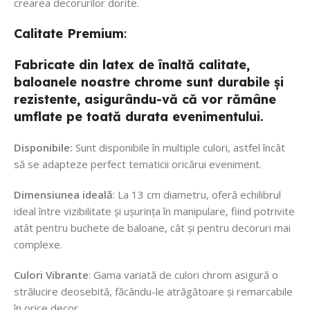
crearea decorurilor dorite.
Calitate
Premium
:
Fabricate din latex de înaltă calitate,
baloanele noastre chrome sunt durabile și
rezistente, asigurându-vă că vor rămâne
umflate pe toată durata evenimentului.
Disponibile:
Sunt disponibile în multiple culori, astfel încât
să se adapteze perfect tematicii oricărui eveniment.
Dimensiunea ideală
: La 13 cm diametru, oferă echilibrul
ideal între vizibilitate și ușurința în manipulare, fiind potrivite
atât pentru buchete de baloane, cât și pentru decoruri mai
complexe.
Culori Vibrante
: Gama variată de culori chrom asigură o
strălucire deosebită, făcându-le atrăgătoare și remarcabile
în orice decor.