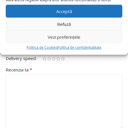
avea afecte negative asupra unor anumite funcționalități și funcții.
Latex Chrome 13cm, Mov”
Acceptă
Adresa ta de email nu va fi publicată.
Câmpurile obligatorii
*
sunt marcate cu
Refuză
*
Evaluarea ta
Vezi preferințele
Value for money
Politica de Cookies
Politica de confidentialitate
Durability
Delivery speed
*
Recenzia ta