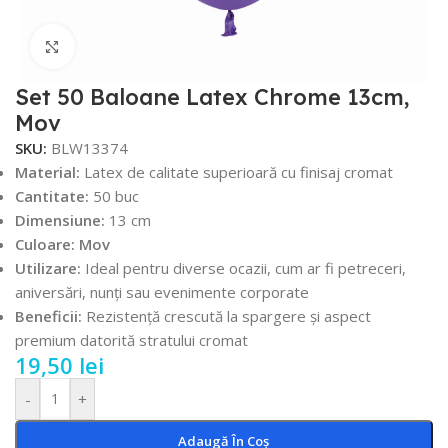
Faceți click pentru a mări
Set 50 Baloane Latex Chrome 13cm,
Mov
SKU:
BLW13374
Material:
Latex de calitate superioară cu finisaj cromat
Cantitate:
50 buc
Dimensiune:
13 cm
Culoare: Mov
Utilizare:
Ideal pentru diverse ocazii, cum ar fi petreceri,
aniversări, nunți sau evenimente corporate
Beneficii:
Rezistență crescută la spargere și aspect
premium datorită stratului cromat
19,50
lei
-
+
Adaugă În Coș