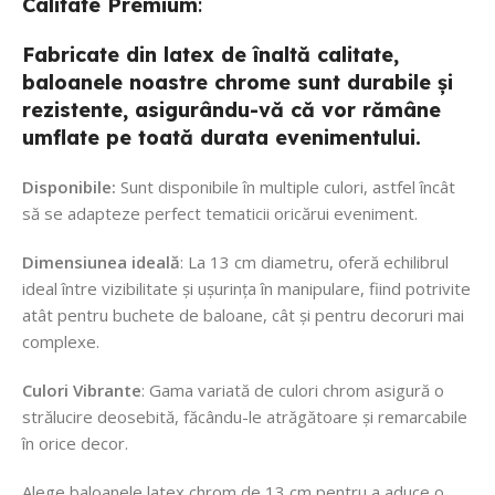
Calitate
Premium
:
Fabricate din latex de înaltă calitate,
baloanele noastre chrome sunt durabile și
rezistente, asigurându-vă că vor rămâne
umflate pe toată durata evenimentului.
Disponibile:
Sunt disponibile în multiple culori, astfel încât
să se adapteze perfect tematicii oricărui eveniment.
Dimensiunea ideală
: La 13 cm diametru, oferă echilibrul
ideal între vizibilitate și ușurința în manipulare, fiind potrivite
atât pentru buchete de baloane, cât și pentru decoruri mai
complexe.
Culori Vibrante
: Gama variată de culori chrom asigură o
strălucire deosebită, făcându-le atrăgătoare și remarcabile
în orice decor.
Alege baloanele latex chrom de 13 cm pentru a aduce o