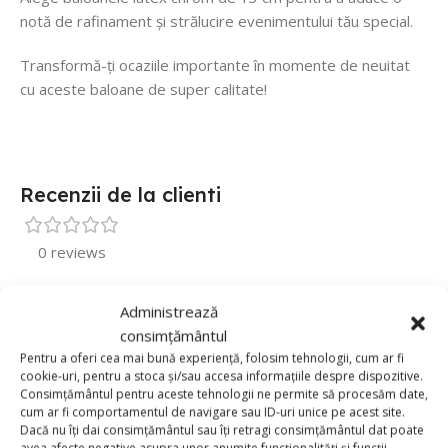
notă de rafinament și strălucire evenimentului tău special.
Transformă-ți ocaziile importante în momente de neuitat
cu aceste baloane de super calitate!
Recenzii de la clienti
0 reviews
0
Administrează
0
consimțământul
0
Pentru a oferi cea mai bună experiență, folosim tehnologii, cum ar fi
cookie-uri, pentru a stoca și/sau accesa informațiile despre dispozitive.
0
Consimțământul pentru aceste tehnologii ne permite să procesăm date,
cum ar fi comportamentul de navigare sau ID-uri unice pe acest site.
0
Dacă nu îți dai consimțământul sau îți retragi consimțământul dat poate
Fii primul care scrii o recenzie pentru „Set 50 Baloane