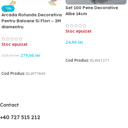
Set 100 Pene Decorative
-13%
Albe 14cm
Arcada Rotunda Decorativa
Pentru Baloane Si Flori – 2M
diamentru
Stoc epuizat
24,90
lei
Stoc epuizat
Citește Mai Mult
279,00
lei
320,00
lei
Cod Produs:
BLW41271
Citește Mai Mult
Cod Produs:
BLW77849
Contact
+40 727 515 212