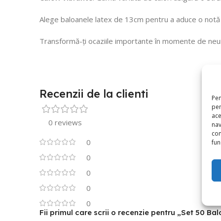
Alege baloanele latex de 13cm pentru a aduce o notă d
Transformă-ți ocaziile importante în momente de neui
Recenzii de la clienti
Pen
pen
ace
0 reviews
nav
con
0
func
0
0
0
0
Fii primul care scrii o recenzie pentru „Set 50 B