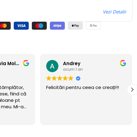
Vezi Detalii
Anamaria Flavia Moldovan
Andrey
acum 1 an
ntâmplător,
Felicitări pentru ceea ce creați!!!
se, fiind că
aloane pt
i meu. Mi-am
eritat.
wow 🏆
n luna
ta! Recomand