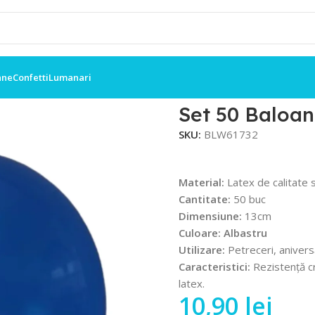
ane
Confetti
Lumanari
Albastru 13cm
Set 50 Baloan
SKU:
BLW61732
Material:
Latex de calitate 
Cantitate:
50 buc
Dimensiune:
13cm
Culoare: Albastru
Utilizare:
Petreceri, anivers
Caracteristici:
Rezistență cr
latex.
10,90
lei