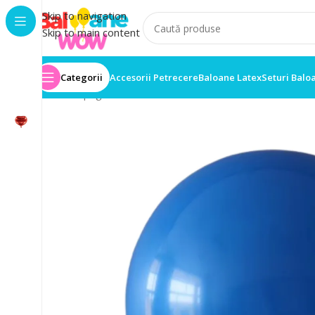
Skip to navigation
Skip to main content
Categorii
Accesorii Petrecere
Baloane Latex
Seturi Balo
Prima pagină
/
Set 50 Baloane
/
Set 50 Baloane Latex 