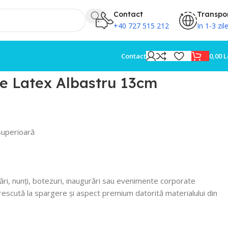
Contact
Transpo
+40 727 515 212
In 1-3 zil
0,00
L
Contact
e Latex Albastru 13cm
superioară
ări, nunți, botezuri, inaugurări sau evenimente corporate
escută la spargere și aspect premium datorită materialului din