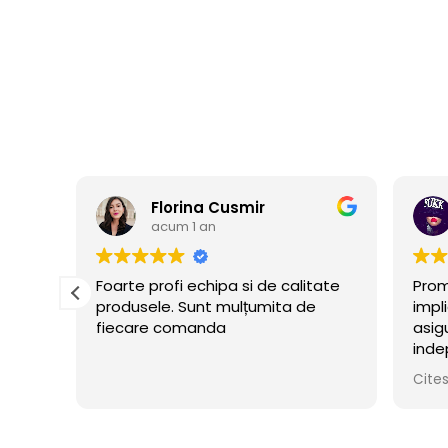
Florina Cusmir
acum 1 an
ate
Foarte profi echipa si de calitate
Prom
produsele. Sunt mulțumita de
impl
fiecare comanda
asig
i
inde
ui
ceru
Cite
flate