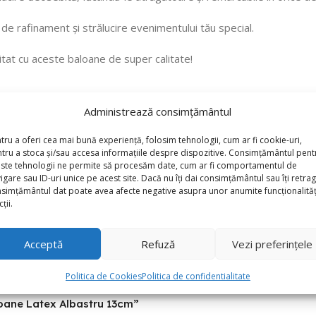
e rafinament și strălucire evenimentului tău special.
tat cu aceste baloane de super calitate!
Administrează consimțământul
tru a oferi cea mai bună experiență, folosim tehnologii, cum ar fi cookie-uri,
tru a stoca și/sau accesa informațiile despre dispozitive. Consimțământul pent
ste tehnologii ne permite să procesăm date, cum ar fi comportamentul de
igare sau ID-uri unice pe acest site. Dacă nu îți dai consimțământul sau îți retrag
simțământul dat poate avea afecte negative asupra unor anumite funcționalități
ții.
Acceptă
Refuză
Vezi preferințele
Politica de Cookies
Politica de confidentialitate
aloane Latex Albastru 13cm”