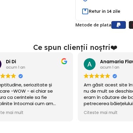
Retur in 14 zile
Metode de plata
Ce spun clienții noștri❤️
Di Di
acum 1 an
acum 1 an
ptitudine, seriozitate și
Am găsit acest site î
icare -WOW - ei chiar se
nu de mult se deschise
ura ca cerintele sa fie
eram în căutare de b
plinite întocmai cum am
petrecerea băiețelulu
t!
incercat norocul și a m
ste mai mult
Citeste mai mult
Baloanele sunt chiar 
.Calitate/preț wow, di
octombrie încă rezis