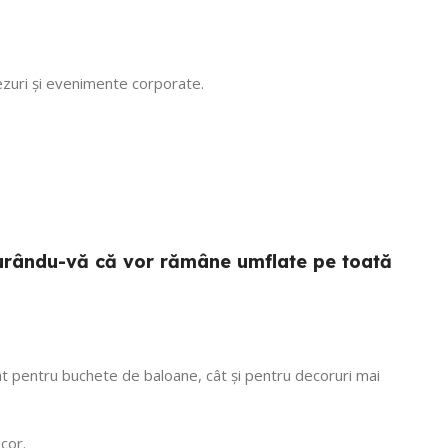
 Mulțumim că
, vom reveni
tezuri și evenimente corporate.
sigurându-vă că vor rămâne umflate pe toată
 atât pentru buchete de baloane, cât și pentru decoruri mai
cor.