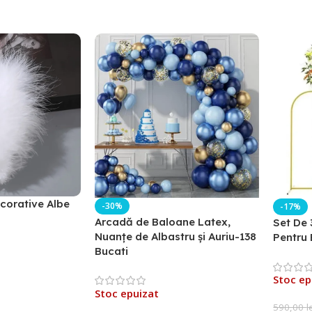
corative Albe
-30%
-17%
Arcadă de Baloane Latex,
Set De 
Nuanțe de Albastru și Auriu-138
Pentru 
Bucati
Stoc ep
Stoc epuizat
590,00
l