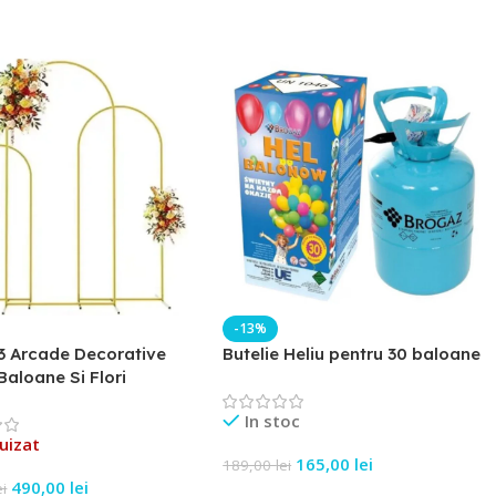
-13%
3 Arcade Decorative
Butelie Heliu pentru 30 baloane
Baloane Si Flori
In stoc
uizat
165,00
lei
189,00
lei
490,00
lei
ei