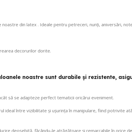
cu mare incredere 💯!
ne faceți copii fericiți
cu siguranță! 🎈
 noastre din latex . Ideale pentru petreceri, nunți, aniversări, no
 crearea decorurilor dorite.
 baloanele noastre sunt durabile și rezistente, a
 încât să se adapteze perfect tematicii oricărui eveniment.
ul ideal între vizibilitate și ușurința în manipulare, fiind potrivite
ălucire deosebită, făcându-le atrăgătoare și remarcabile în orice de