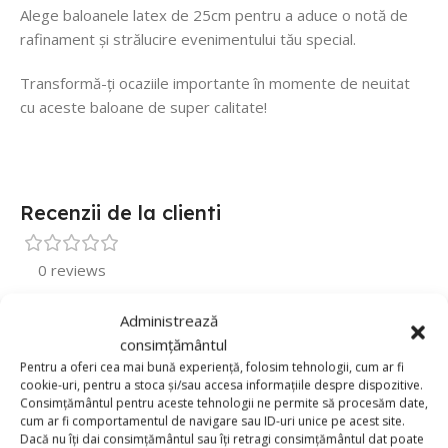
Alege baloanele latex de 25cm pentru a aduce o notă de
rafinament și strălucire evenimentului tău special.
Transformă-ți ocaziile importante în momente de neuitat
cu aceste baloane de super calitate!
Recenzii de la clienti
0 reviews
0
Administrează
0
consimțământul
Pentru a oferi cea mai bună experiență, folosim tehnologii, cum ar fi
0
cookie-uri, pentru a stoca și/sau accesa informațiile despre dispozitive.
0
Consimțământul pentru aceste tehnologii ne permite să procesăm date,
cum ar fi comportamentul de navigare sau ID-uri unice pe acest site.
0
Dacă nu îți dai consimțământul sau îți retragi consimțământul dat poate