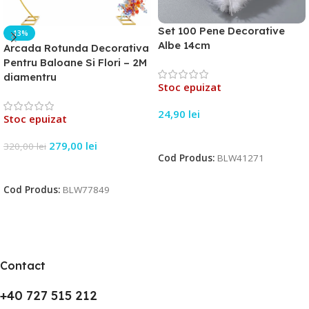
Set 100 Pene Decorative
-13%
Albe 14cm
Arcada Rotunda Decorativa
Pentru Baloane Si Flori – 2M
diamentru
Stoc epuizat
24,90
lei
Stoc epuizat
Citește Mai Mult
279,00
lei
320,00
lei
Cod Produs:
BLW41271
Citește Mai Mult
Cod Produs:
BLW77849
Contact
+40 727 515 212