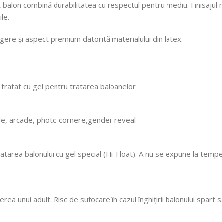
t balon combină durabilitatea cu respectul pentru mediu. Finisajul 
le.
gere și aspect premium datorită materialului din latex.
 tratat cu gel pentru tratarea baloanelor
nde, arcade, photo cornere,gender reveal
area balonului cu gel special (Hi-Float). A nu se expune la temper
a unui adult. Risc de sufocare în cazul înghițirii balonului spart 