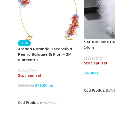
Set 100 Pene De
-13%
14cm
Arcada Rotunda Decorativa
Pentru Baloane Si Flori – 2M
diamentru
Stoc epuizat
24,90
lei
Stoc epuizat
Citește Mai Mult
279,00
lei
320,00
lei
Cod Produs:
BLW4
Citește Mai Mult
Cod Produs:
BLW77849