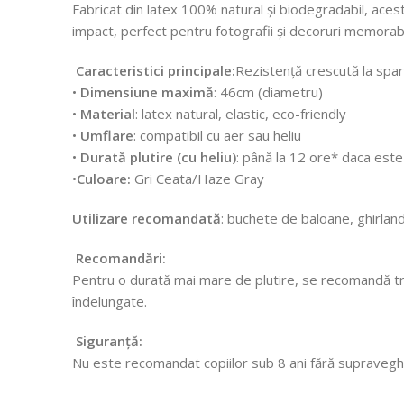
Fabricat din latex 100% natural și biodegradabil, aces
impact, perfect pentru fotografii și decoruri memorabi
Caracteristici principale:
Rezistență crescută la spar
•
Dimensiune maximă
: 46cm (diametru)
•
Material
: latex natural, elastic, eco-friendly
•
Umflare
: compatibil cu aer sau heliu
•
Durată plutire (cu heliu)
: până la 12 ore* daca este
•
Culoare:
Gri Ceata/Haze Gray
Utilizare recomandată
: buchete de baloane, ghirla
Recomandări:
Pentru o durată mai mare de plutire, se recomandă trat
îndelungate.
Siguranță:
Nu este recomandat copiilor sub 8 ani fără supraveghere