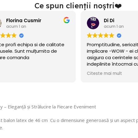
Ce spun clienții noștri❤️
Florina Cusmir
Di Di
acum 1 an
acum 1 an
te profi echipa si de calitate
Promptitudine, seriozi
usele. Sunt mulțumita de
implicare -WOW - ei c
are comanda
asigura ca cerintele sa
indeplinite întocmai
cerut!
Citeste mai mult
– Eleganță și Strălucire la Fiecare Eveniment
est balon latex de 46 cm Cu o dimensiune generoasă și un aspect 
e.