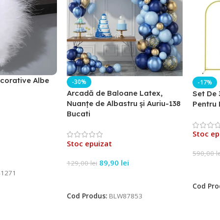
corative Albe
-30%
-17%
Arcadă de Baloane Latex,
Set De 
Nuanțe de Albastru și Auriu-138
Pentru 
Bucati
Stoc ep
Stoc epuizat
590,00
l
89,90
lei
129,00
lei
Citeșt
1271
Citește Mai Mult
Cod Pro
Cod Produs:
BLW87853