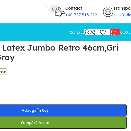
Contact
Transpo
+40 727 515 212
In 1-3 zil
0,00
L
Contact
e Latex Jumbo Retro 46cm,Gri
Gray
toc
Adaugă În Coș
Cumpără Acum