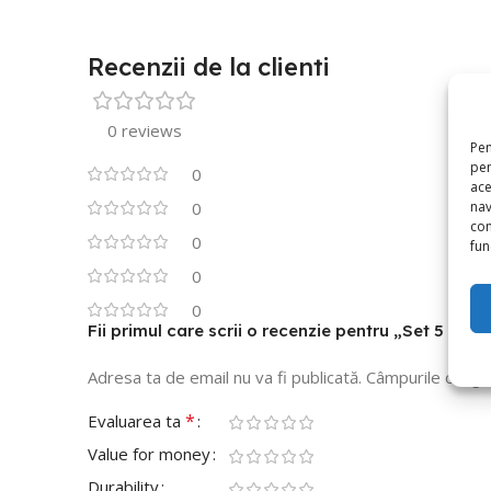
Recenzii de la clienti
0 reviews
Pen
pen
0
ace
nav
0
con
0
func
0
0
Fii primul care scrii o recenzie pentru „Set 5 
Adresa ta de email nu va fi publicată.
Câmpurile obliga
*
Evaluarea ta
Value for money
Durability