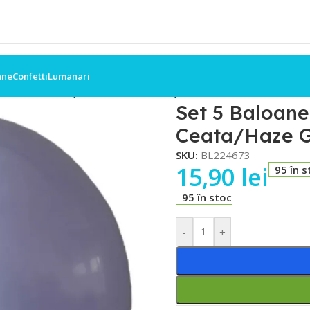
ane
Confetti
Lumanari
mbo Retro 46cm,Gri Ceata/Haze Gray
Set 5 Baloan
Ceata/Haze 
SKU:
BL224673
15,90
lei
95 în s
95 în stoc
-
+