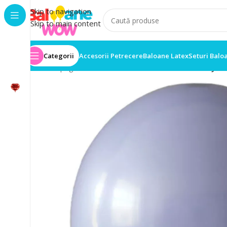
Skip to navigation
Skip to main content
Categorii
Accesorii Petrecere
Baloane Latex
Seturi Balo
Prima pagină
/
Baloane latex
/
Set 5 Baloane Latex Ju