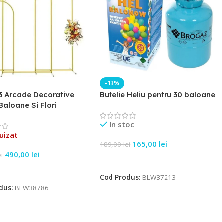
-13%
3 Arcade Decorative
Butelie Heliu pentru 30 baloane
Baloane Si Flori
In stoc
uizat
165,00
lei
189,00
lei
490,00
lei
ei
Adaugă În Coș
e Mai Mult
Cod Produs:
BLW37213
dus:
BLW38786