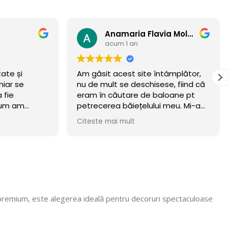
Anamaria Flavia Moldovan
acum 1 an
tate și
Am găsit acest site întâmplător,
hiar se
nu de mult se deschisese, fiind că
 fie
eram în căutare de baloane pt
 cum am
petrecerea băiețelului meu. Mi-am
incercat norocul și a meritat.
Citeste mai mult
Baloanele sunt chiar wow 🏆
.Calitate/preț wow, din luna
octombrie încă rezista! Recomand
cu mare incredere 💯! Mulțumim că
ne faceți copii fericiți, vom reveni
cu siguranță! 🎈
premium, este alegerea ideală pentru decoruri spectaculoase