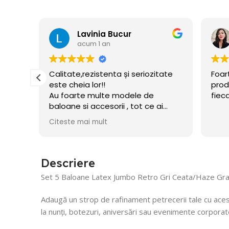
Lavinia Bucur
acum 1 an
e
Calitate,rezistenta și seriozitate
Foar
este cheia lor!!
prod
Au foarte multe modele de
fiec
baloane si accesorii , tot ce ai
nevoie pentru petrecerea celui
Citeste mai mult
mic!! Am și acum baloane umflate
din decembrie!
Recomand!
Descriere
Set 5 Baloane Latex Jumbo Retro Gri Ceata/Haze Gray 
Adaugă un strop de rafinament petrecerii tale cu ac
la nunți, botezuri, aniversări sau evenimente corporat