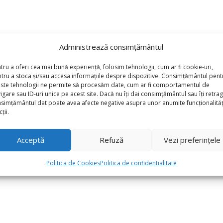
Administrează consimțământul
tru a oferi cea mai bună experiență, folosim tehnologii, cum ar fi cookie-uri,
tru a stoca și/sau accesa informațiile despre dispozitive. Consimțământul pent
ste tehnologii ne permite să procesăm date, cum ar fi comportamentul de
igare sau ID-uri unice pe acest site. Dacă nu îți dai consimțământul sau îți retrag
simțământul dat poate avea afecte negative asupra unor anumite funcționalități
ții.
Acceptă
Refuză
Vezi preferințele
Baloane Latex Jumbo Retro 46cm,Gri Ceata/Haze Gray”
Politica de Cookies
Politica de confidentialitate
*
torii sunt marcate cu