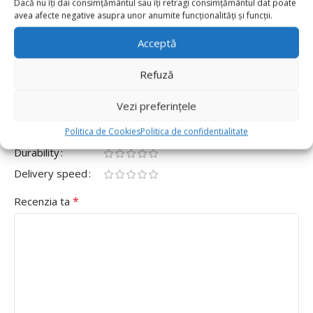
Dacă nu îți dai consimțământul sau îți retragi consimțământul dat poate
0
avea afecte negative asupra unor anumite funcționalități și funcții.
Fii primul care scrii o recenzie pentru „Set 5 Baloane
Latex Jumbo Retro 46cm, Verde Masliniu”
Acceptă
Adresa ta de email nu va fi publicată.
Câmpurile obligatorii
Refuză
*
sunt marcate cu
Vezi preferințele
*
Evaluarea ta
Value for money
Politica de Cookies
Politica de confidentialitate
Durability
Delivery speed
*
Recenzia ta