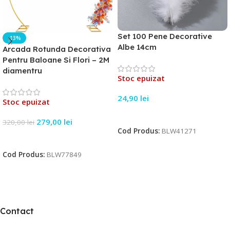
Set 100 Pene Decorative
-13%
Albe 14cm
Arcada Rotunda Decorativa
Pentru Baloane Si Flori – 2M
diamentru
Stoc epuizat
24,90
lei
Stoc epuizat
Citește Mai Mult
279,00
lei
320,00
lei
Cod Produs:
BLW41271
Citește Mai Mult
Cod Produs:
BLW77849
Contact