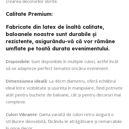
crearea decorurilor dorite.
Calitate
Premium
:
Fabricate din latex de înaltă calitate,
baloanele noastre sunt durabile și
rezistente, asigurându-vă că vor rămâne
umflate pe toată durata evenimentului.
Disponibile:
Sunt disponibile în multiple culori, astfel încât
să se adapteze perfect tematicii oricărui eveniment.
Dimensiunea ideală
: La 46cm diametru, oferă echilibrul
ideal între vizibilitate și ușurința în manipulare, fiind potrivite
atât pentru buchete de baloane, cât și pentru decoruri mai
complexe.
Culori Vibrante
: Gama variată de culori retro asigură o
strălucire deosebită, făcându-le atrăgătoare și remarcabile
în orice decor.