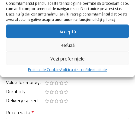
0
Consimțământul pentru aceste tehnologii ne permite să procesăm date,
cum ar fi comportamentul de navigare sau ID-uri unice pe acest site.
0
Dacă nu îți dai consimțământul sau îți retragi consimțământul dat poate
0
avea afecte negative asupra unor anumite funcționalități și funcții.
0
Acceptă
Fii primul care scrii o recenzie pentru „Set 5 Baloane
Latex Jumbo 46 cm Chrome , Verde Deschis”
Refuză
Adresa ta de email nu va fi publicată.
Câmpurile obligatorii
Vezi preferințele
*
sunt marcate cu
Politica de Cookies
Politica de confidentialitate
*
Evaluarea ta
Value for money
Durability
Delivery speed
*
Recenzia ta