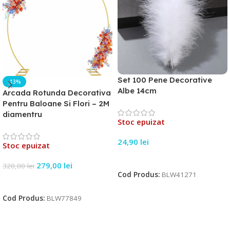
Set 100 Pene Decorative
-13%
Albe 14cm
Arcada Rotunda Decorativa
Pentru Baloane Si Flori – 2M
diamentru
Stoc epuizat
24,90
lei
Stoc epuizat
Citește Mai Mult
279,00
lei
320,00
lei
Cod Produs:
BLW41271
Citește Mai Mult
Cod Produs:
BLW77849