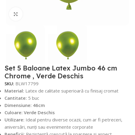
Faceți click pentru a mări
Set 5 Baloane Latex Jumbo 46 cm
Chrome , Verde Deschis
SKU:
BLW17799
Material:
Latex de calitate superioară cu finisaj cromat
Cantitate:
5 buc
Dimensiune:
46cm
Culoare: Verde Deschis
Utilizare:
Ideal pentru diverse ocazii, cum ar fi petreceri,
aniversări, nunți sau evenimente corporate
Beneficii:
Rezistență crescută la spargere și aspect