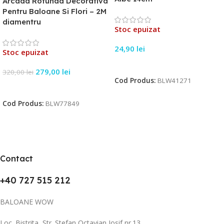
Arcada Rotunda Decorativa
Pentru Baloane Si Flori – 2M
diamentru
Stoc epuizat
24,90
lei
Stoc epuizat
Citește Mai Mult
279,00
lei
320,00
lei
Cod Produs:
BLW41271
Citește Mai Mult
Cod Produs:
BLW77849
Contact
+40 727 515 212
BALOANE WOW
Loc. Bistrita, Str. Stefan Octavian Iosif nr.13