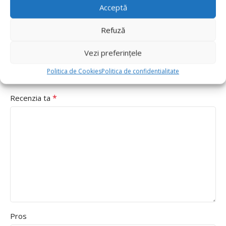
Acceptă
*
sunt marcate cu
Refuză
*
Evaluarea ta
Value for money
Vezi preferințele
Durability
Politica de Cookies
Politica de confidentialitate
Delivery speed
*
Recenzia ta
Pros