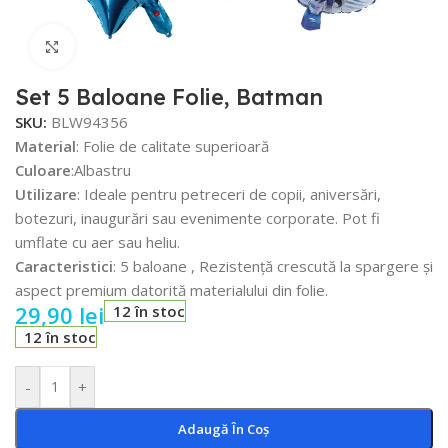
Faceți click pentru a mări
Set 5 Baloane Folie, Batman
SKU:
BLW94356
Material
: Folie de calitate superioară
Culoare
:Albastru
Utilizare
: Ideale pentru petreceri de copii, aniversări,
botezuri, inaugurări sau evenimente corporate. Pot fi
umflate cu aer sau heliu.
Caracteristici
: 5 baloane , Rezistență crescută la spargere și
aspect premium datorită materialului din folie.
29,90
lei
12 în stoc
12 în stoc
-
+
Adaugă În Coș