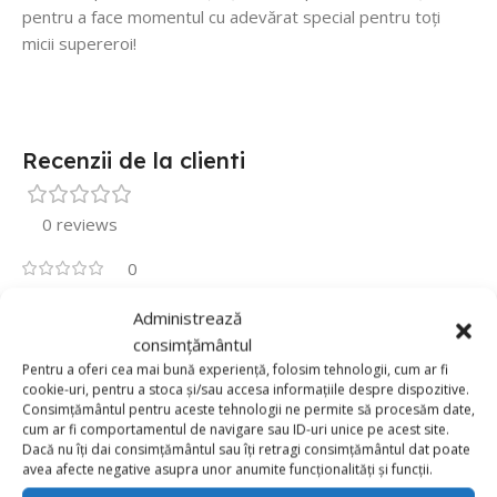
pentru a face momentul cu adevărat special pentru toți
micii supereroi!
Recenzii de la clienti
0 reviews
0
0
Administrează
0
consimțământul
Pentru a oferi cea mai bună experiență, folosim tehnologii, cum ar fi
0
cookie-uri, pentru a stoca și/sau accesa informațiile despre dispozitive.
0
Consimțământul pentru aceste tehnologii ne permite să procesăm date,
Fii primul care scrii o recenzie pentru „Set 5 Baloane
cum ar fi comportamentul de navigare sau ID-uri unice pe acest site.
Folie, Batman”
Dacă nu îți dai consimțământul sau îți retragi consimțământul dat poate
avea afecte negative asupra unor anumite funcționalități și funcții.
Adresa ta de email nu va fi publicată.
Câmpurile obligatorii