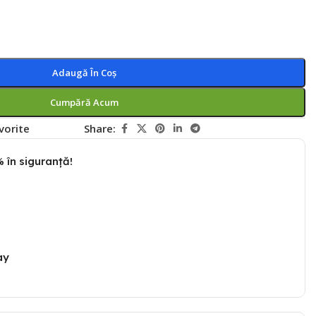
Adaugă În Coș
Cumpără Acum
vorite
Share:
 în siguranță!
ay