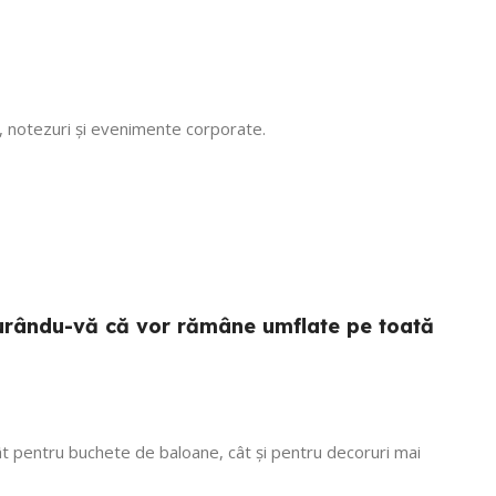
ta! Recomand
 Mulțumim că
, vom reveni
i, notezuri și evenimente corporate.
sigurându-vă că vor rămâne umflate pe toată
 atât pentru buchete de baloane, cât și pentru decoruri mai