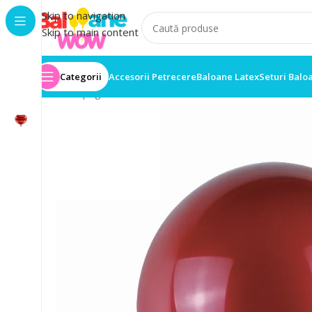
Skip to navigation
Skip to main content
Categorii
Accesorii Petrecere
Baloane Latex
Seturi Balo
Prima pagină
/
Baloane latex
/
Set 25 Baloane Latex Re