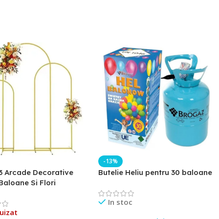
-13%
3 Arcade Decorative
Butelie Heliu pentru 30 baloane
Baloane Si Flori
In stoc
uizat