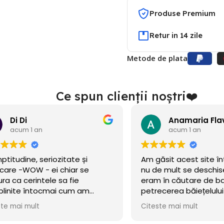
Produse Premium
Retur in 14 zile
Metode de plata
Ce spun clienții noștri❤️
Di Di
acum 1 an
acum 1 an
ptitudine, seriozitate și
Am găsit acest site î
icare -WOW - ei chiar se
nu de mult se deschise
ura ca cerintele sa fie
eram în căutare de b
plinite întocmai cum am
petrecerea băiețelulu
t!
incercat norocul și a m
ste mai mult
Citeste mai mult
Baloanele sunt chiar 
.Calitate/preț wow, di