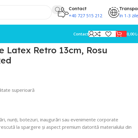
Contact
Transpo
+40 727 515 212
In 1-3 zil
0,00
L
Contact
e Latex Retro 13cm, Rosu
Red
itate superioară
ări, nunți, botezuri, inaugurări sau evenimente corporate
escută la spargere și aspect premium datorită materialului din