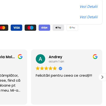
Vezi Detalii
Vezi Detalii
Anamaria Flavia Moldovan
Andrey
acum 1 an
ntâmplător,
Felicitări pentru ceea ce creați!!!
se, fiind că
aloane pt
i meu. Mi-am
eritat.
wow 🏆
n luna