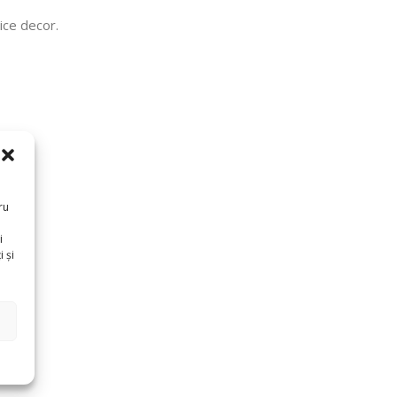
ice decor.
ru
i
 și