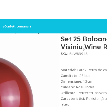
ane
Confetti
Lumanari
tro 13cm, Rosu Visiniu,Wine Red
Set 25 Baloan
Visiniu,Wine 
SKU:
BLW83948
Material:
Latex Retro de cal
Cantitate:
25 buc
Dimensiune:
13cm
Culoare:
Rosu Inchis
Utilizare:
Petreceri, anivers
Caracteristici:
Rezistență cr
latex.