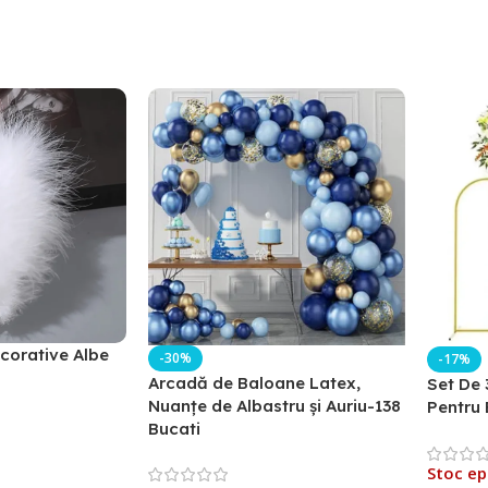
corative Albe
-30%
-17%
Arcadă de Baloane Latex,
Set De 
Nuanțe de Albastru și Auriu-138
Pentru 
Bucati
Stoc ep