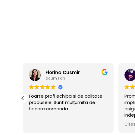
Florina Cusmir
acum 1 an
ate
Foarte profi echipa si de calitate
Prom
produsele. Sunt mulțumita de
impl
fiecare comanda
asig
i
inde
ui
ceru
Cite
flate