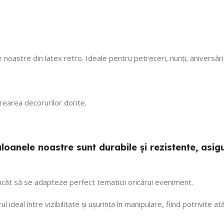
octombrie încă rezis
cu mare incredere 💯!
ne faceți copii fericiți
cu siguranță! 🎈
 noastre din latex retro. Ideale pentru petreceri, nunți, aniversăr
 crearea decorurilor dorite.
 baloanele noastre sunt durabile și rezistente, a
 încât să se adapteze perfect tematicii oricărui eveniment.
ul ideal între vizibilitate și ușurința în manipulare, fiind potrivite