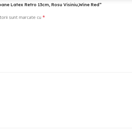
aloane Latex Retro 13cm, Rosu Visiniu,Wine Red”
*
torii sunt marcate cu