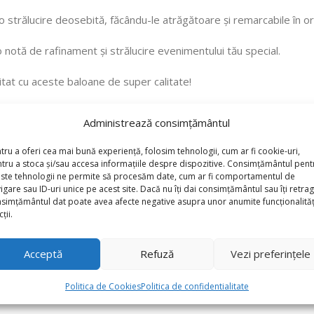
 o strălucire deosebită, făcându-le atrăgătoare și remarcabile în or
notă de rafinament și strălucire evenimentului tău special.
tat cu aceste baloane de super calitate!
Administrează consimțământul
tru a oferi cea mai bună experiență, folosim tehnologii, cum ar fi cookie-uri,
tru a stoca și/sau accesa informațiile despre dispozitive. Consimțământul pent
ste tehnologii ne permite să procesăm date, cum ar fi comportamentul de
igare sau ID-uri unice pe acest site. Dacă nu îți dai consimțământul sau îți retrag
simțământul dat poate avea afecte negative asupra unor anumite funcționalități
ții.
Acceptă
Refuză
Vezi preferințele
Politica de Cookies
Politica de confidentialitate