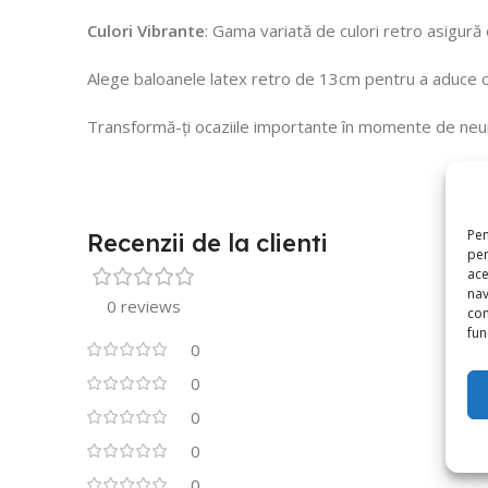
Culori Vibrante
: Gama variată de culori retro asigură
Alege baloanele latex retro de 13cm pentru a aduce o 
Transformă-ți ocaziile importante în momente de neui
Pen
Recenzii de la clienti
pen
ace
nav
0 reviews
con
func
0
0
0
0
0