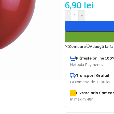
6,90
lei
-
+
Compara
Adaugă la fa
Plătește online 100%
Netopia Payments
Transport Gratuit
La comenzi de +300 lei
Livrare prin Samed
In maxim 48h