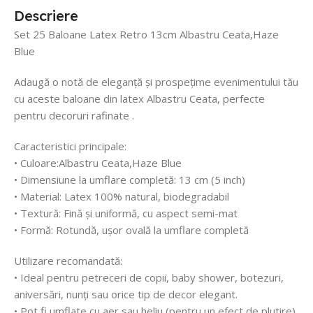
Descriere
Set 25 Baloane Latex Retro 13cm Albastru Ceata,Haze
Blue
Adaugă o notă de eleganță și prospețime evenimentului tău
cu aceste baloane din latex Albastru Ceata, perfecte
pentru decoruri rafinate .
Caracteristici principale:
• Culoare:Albastru Ceata,Haze Blue
• Dimensiune la umflare completă: 13 cm (5 inch)
• Material: Latex 100% natural, biodegradabil
• Textură: Fină și uniformă, cu aspect semi-mat
• Formă: Rotundă, ușor ovală la umflare completă
Utilizare recomandată:
• Ideal pentru petreceri de copii, baby shower, botezuri,
aniversări, nunți sau orice tip de decor elegant.
• Pot fi umflate cu aer sau heliu (pentru un efect de plutire).