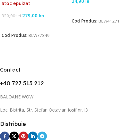
24,90
lei
Stoc epuizat
Citește Mai Mult
279,00
lei
320,00
lei
Cod Produs:
BLW41271
Citește Mai Mult
Cod Produs:
BLW77849
Contact
+40 727 515 212
BALOANE WOW
Loc. Bistrita, Str. Stefan Octavian Iosif nr.13
Distribuie