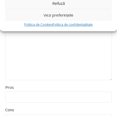
Refuză
Durability
Vezi preferințele
Delivery speed
Politica de Cookies
Politica de confidentialitate
*
Recenzia ta
Pros
Cons