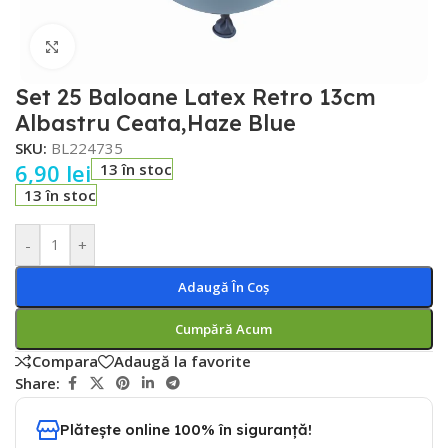
Faceți click pentru a mări
Set 25 Baloane Latex Retro 13cm
Albastru Ceata,Haze Blue
SKU:
BL224735
6,90
lei
13 în stoc
13 în stoc
-
+
Adaugă În Coș
Cumpără Acum
Compara
Adaugă la favorite
Share:
Plătește online 100% în siguranță!