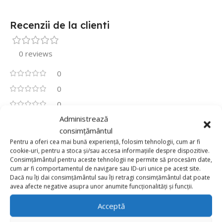
Recenzii de la clienti
0 reviews
0
0
0
Administrează
0
consimțământul
0
Pentru a oferi cea mai bună experiență, folosim tehnologii, cum ar fi
Fii primul care scrii o recenzie pentru „Set 25 Baloane
cookie-uri, pentru a stoca și/sau accesa informațiile despre dispozitive.
Latex Retro 13cm Albastru Ceata,Haze Blue”
Consimțământul pentru aceste tehnologii ne permite să procesăm date,
cum ar fi comportamentul de navigare sau ID-uri unice pe acest site.
Adresa ta de email nu va fi publicată.
Câmpurile obligatorii
Dacă nu îți dai consimțământul sau îți retragi consimțământul dat poate
*
avea afecte negative asupra unor anumite funcționalități și funcții.
sunt marcate cu
Acceptă
*
Evaluarea ta
Value for money