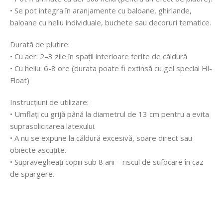
• Se pot integra în aranjamente cu baloane, ghirlande,
baloane cu heliu individuale, buchete sau decoruri tematice.
Durată de plutire:
• Cu aer: 2–3 zile în spații interioare ferite de căldură
• Cu heliu: 6-8 ore (durata poate fi extinsă cu gel special Hi-
Float)
Instrucțiuni de utilizare:
• Umflați cu grijă până la diametrul de 13 cm pentru a evita
suprasolicitarea latexului.
• A nu se expune la căldură excesivă, soare direct sau
obiecte ascuțite.
• Supravegheați copiii sub 8 ani – riscul de sufocare în caz
de spargere.