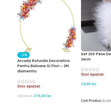
Set 100 Pene De
-13%
14cm
Arcada Rotunda Decorativa
Pentru Baloane Si Flori – 2M
diamentru
Stoc epuizat
24,90
lei
Stoc epuizat
Citește Mai Mult
279,00
lei
320,00
lei
Cod Produs:
BLW4
Citește Mai Mult