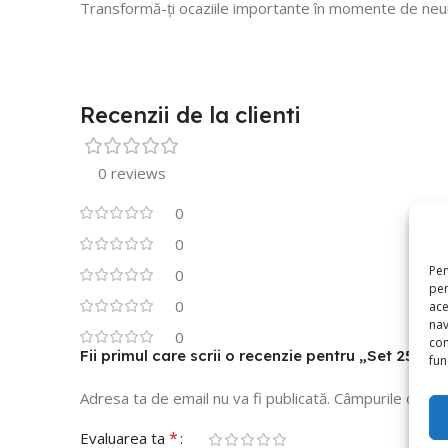
Transformă-ți ocaziile importante în momente de neui
Recenzii de la clienti
0 reviews
0
0
Pen
0
pen
0
ace
nav
0
con
Fii primul care scrii o recenzie pentru „Set 25 
func
Adresa ta de email nu va fi publicată.
Câmpurile obliga
*
Evaluarea ta