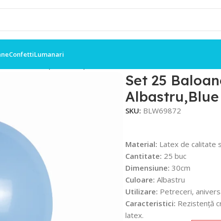
ane
Confetti
Lumanari
Macaron 30cm, Albastru,Blue
Set 25 Baloa
Albastru,Blue
SKU:
BLW69872
Material:
Latex de calitate 
Cantitate:
25 buc
Dimensiune:
30cm
Culoare:
Albastru
Utilizare:
Petreceri, anivers
Caracteristici:
Rezistență cr
latex.