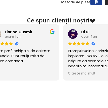
Metode de plata
Ce spun clienții noștri❤️
Di Di
acum 1 an
acum 1 an
mptitudine, seriozitate și
Am găsit acest site 
licare -WOW - ei chiar se
nu de mult se deschi
gura ca cerintele sa fie
eram în căutare de 
deplinite întocmai cum am
petrecerea băiețelu
ut!
incercat norocul și a
este mai mult
Citeste mai mult
Baloanele sunt chia
.Calitate/preț wow, d
octombrie încă rezi
cu mare incredere 
ne faceți copii fericiț
cu siguranță! 🎈