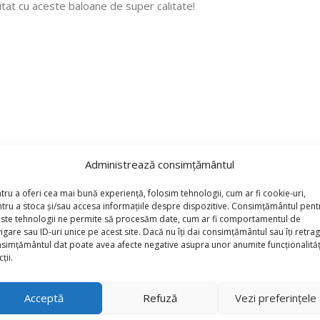
tat cu aceste baloane de super calitate!
Administrează consimțământul
tru a oferi cea mai bună experiență, folosim tehnologii, cum ar fi cookie-uri,
tru a stoca și/sau accesa informațiile despre dispozitive. Consimțământul pent
ste tehnologii ne permite să procesăm date, cum ar fi comportamentul de
igare sau ID-uri unice pe acest site. Dacă nu îți dai consimțământul sau îți retrag
simțământul dat poate avea afecte negative asupra unor anumite funcționalități
Baloane Latex Macaron 30cm, Albastru,Blue”
ții.
*
torii sunt marcate cu
Acceptă
Refuză
Vezi preferințele