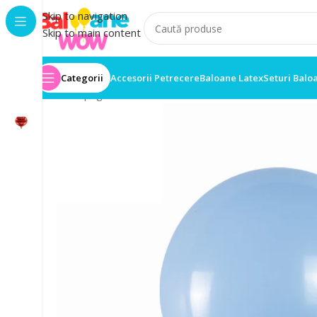
Skip to navigation
Skip to main content
Categorii
Accesorii Petrecere
Baloane Latex
Seturi Balo
Prima pagină
/
Set 25 Baloane
/
Set 25 Baloane Latex 