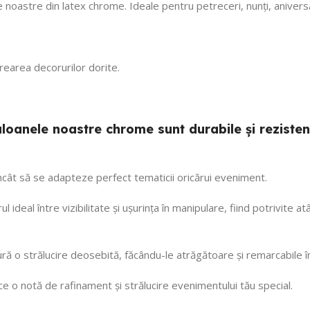
e noastre din latex chrome. Ideale pentru petreceri, nunți, anivers
 crearea decorurilor dorite.
 baloanele noastre chrome sunt durabile și rezis
 încât să se adapteze perfect tematicii oricărui eveniment.
ul ideal între vizibilitate și ușurința în manipulare, fiind potrivite
ră o strălucire deosebită, făcându-le atrăgătoare și remarcabile î
o notă de rafinament și strălucire evenimentului tău special.