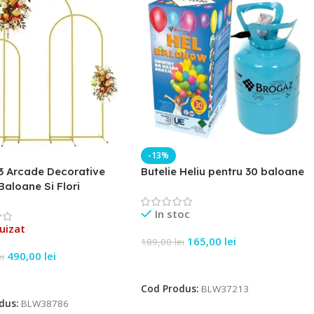
-13%
3 Arcade Decorative
Butelie Heliu pentru 30 baloane
Baloane Si Flori
In stoc
uizat
165,00
lei
189,00
lei
490,00
lei
ei
Adaugă În Coș
e Mai Mult
Cod Produs:
BLW37213
dus:
BLW38786