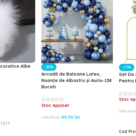
corative Albe
-30%
-17%
Arcadă de Baloane Latex,
Set De 
Nuanțe de Albastru și Auriu-138
Pentru 
Bucati
Stoc ep
Stoc epuizat
590,00
l
89,90
lei
129,00
lei
Citeșt
1271
Citește Mai Mult
Cod Pro