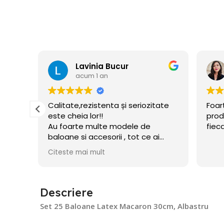
Florina Cusmir
acum 1 an
itate
Foarte profi echipa si de calitate
Pro
produsele. Sunt mulțumita de
imp
fiecare comanda
asi
ai
in
lui
cer
Cit
mflate
Descriere
Set 25 Baloane Latex Macaron 30cm, Albastru