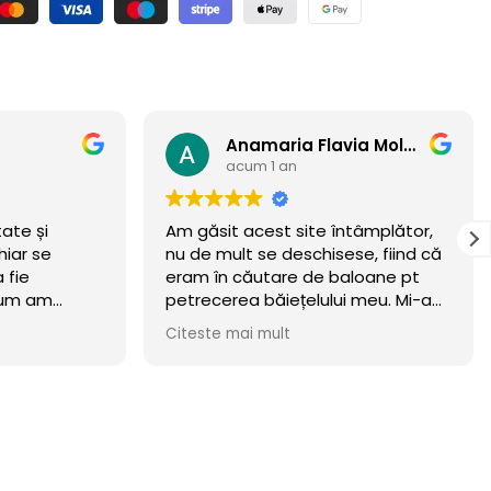
Anamaria Flavia Moldovan
Andrey
acum 1 an
întâmplător,
Felicitări pentru ceea ce creați!!!
sese, fiind că
baloane pt
lui meu. Mi-am
 meritat.
r wow 🏆
in luna
sta! Recomand
! Mulțumim că
i, vom reveni