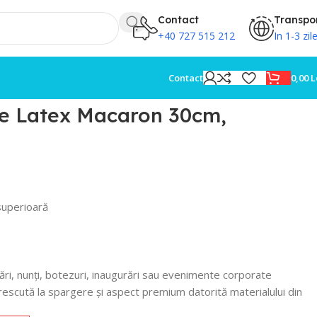
Contact
Transpo
+40 727 515 212
In 1-3 zil
0,00
L
Contact
ne Latex Macaron 30cm,
superioară
ări, nunți, botezuri, inaugurări sau evenimente corporate
escută la spargere și aspect premium datorită materialului din