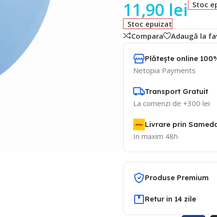
11,90
lei
Stoc e
Stoc epuizat
Compara
Adaugă la fa
Plătește online 100%
Netopia Payments
Transport Gratuit
La comenzi de +300 lei
Livrare prin Samed
In maxim 48h
Produse Premium
Retur in 14 zile