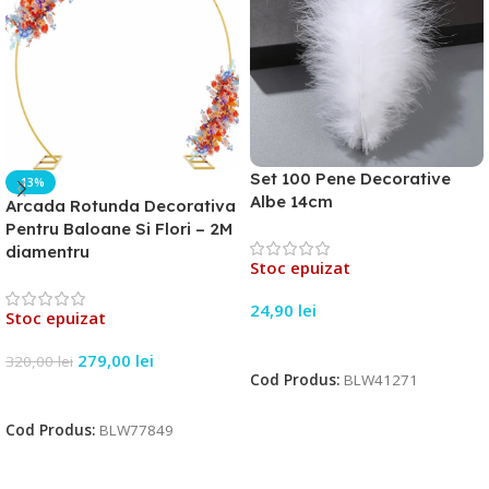
Set 100 Pene Decorative
-13%
Albe 14cm
Arcada Rotunda Decorativa
Pentru Baloane Si Flori – 2M
diamentru
Stoc epuizat
24,90
lei
Stoc epuizat
Citește Mai Mult
279,00
lei
320,00
lei
Cod Produs:
BLW41271
Citește Mai Mult
Cod Produs:
BLW77849