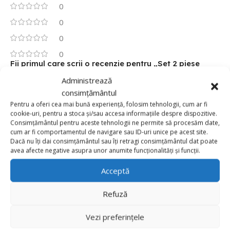
0
0
0
0
Fii primul care scrii o recenzie pentru „Set 2 piese
Coronita si Banderola „Bride to be„ mov”
Administrează
consimțământul
Adresa ta de email nu va fi publicată.
Câmpurile obligatorii
Pentru a oferi cea mai bună experiență, folosim tehnologii, cum ar fi
*
sunt marcate cu
cookie-uri, pentru a stoca și/sau accesa informațiile despre dispozitive.
Consimțământul pentru aceste tehnologii ne permite să procesăm date,
*
Evaluarea ta
cum ar fi comportamentul de navigare sau ID-uri unice pe acest site.
Dacă nu îți dai consimțământul sau îți retragi consimțământul dat poate
Value for money
avea afecte negative asupra unor anumite funcționalități și funcții.
Durability
Acceptă
Delivery speed
Refuză
*
Recenzia ta
Vezi preferințele