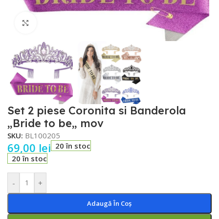
Faceți click pentru a mări
Set 2 piese Coronita si Banderola
„Bride to be„ mov
SKU:
BL100205
69,00
lei
20 în stoc
20 în stoc
-
+
Adaugă În Coș