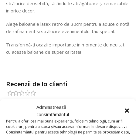
strălucire deosebită, făcându-le atrăgătoare și remarcabile
în orice decor.
Alege baloanele latex retro de 30cm pentru a aduce o notă
de rafinament și strălucire evenimentului tău special.
Transformă-ți ocaziile importante în momente de neuitat
cu aceste baloane de super calitate!
Recenzii de la clienti
0 reviews
Administrează
0
consimțământul
Pentru a oferi cea mai bună experiență, folosim tehnologii, cum ar fi
0
cookie-uri, pentru a stoca și/sau accesa informațiile despre dispozitive.
0
Consimțământul pentru aceste tehnologii ne permite să procesăm date,