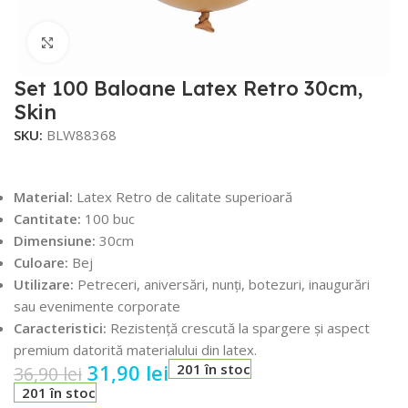
Faceți click pentru a mări
Set 100 Baloane Latex Retro 30cm,
Skin
SKU:
BLW88368
Material:
Latex Retro de calitate superioară
Cantitate:
100 buc
Dimensiune:
30cm
Culoare:
Bej
Utilizare:
Petreceri, aniversări, nunți, botezuri, inaugurări
sau evenimente corporate
Caracteristici:
Rezistență crescută la spargere și aspect
premium datorită materialului din latex.
31,90
lei
201 în stoc
36,90
lei
201 în stoc