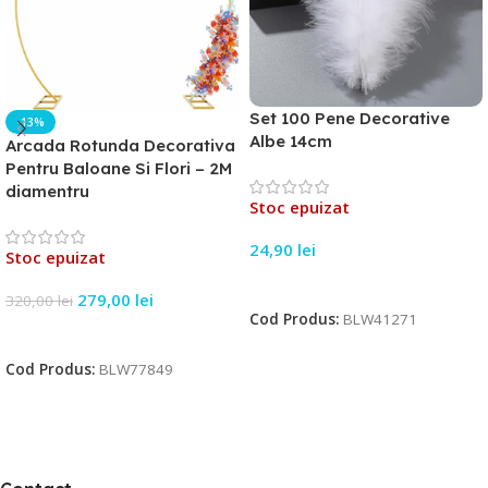
Set 100 Pene Decorative
-13%
Albe 14cm
Arcada Rotunda Decorativa
Pentru Baloane Si Flori – 2M
diamentru
Stoc epuizat
24,90
lei
Stoc epuizat
Citește Mai Mult
279,00
lei
320,00
lei
Cod Produs:
BLW41271
Citește Mai Mult
Cod Produs:
BLW77849