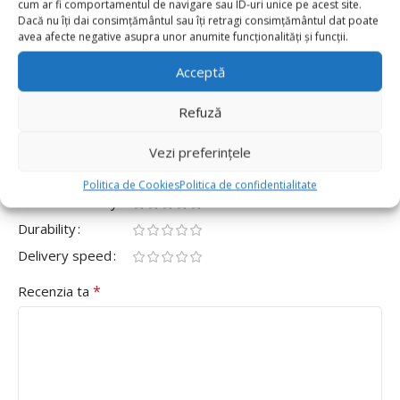
cum ar fi comportamentul de navigare sau ID-uri unice pe acest site.
0
Dacă nu îți dai consimțământul sau îți retragi consimțământul dat poate
avea afecte negative asupra unor anumite funcționalități și funcții.
0
Fii primul care scrii o recenzie pentru „Set 100
Acceptă
Baloane Latex Retro 30cm, Skin”
Refuză
Adresa ta de email nu va fi publicată.
Câmpurile obligatorii
*
sunt marcate cu
Vezi preferințele
*
Evaluarea ta
Politica de Cookies
Politica de confidentialitate
Value for money
Durability
Delivery speed
*
Recenzia ta