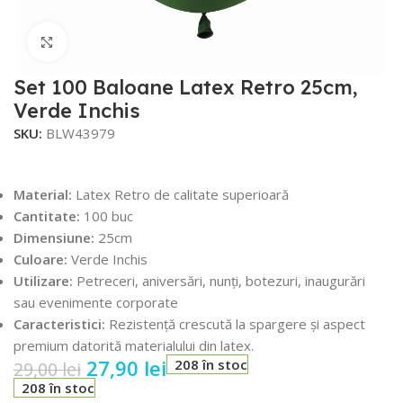
Faceți click pentru a mări
Set 100 Baloane Latex Retro 25cm,
Verde Inchis
SKU:
BLW43979
Material:
Latex Retro de calitate superioară
Cantitate:
100 buc
Dimensiune:
25cm
Culoare:
Verde Inchis
Utilizare:
Petreceri, aniversări, nunți, botezuri, inaugurări
sau evenimente corporate
Caracteristici:
Rezistență crescută la spargere și aspect
premium datorită materialului din latex.
27,90
lei
208 în stoc
29,00
lei
208 în stoc