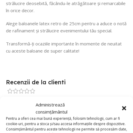
strălucire deosebită, făcându-le atrăgătoare și remarcabile
în orice decor.
Alege baloanele latex retro de 25cm pentru a aduce o notă
de rafinament și strălucire evenimentului tău special.
Transformă-ți ocaziile importante în momente de neuitat
cu aceste baloane de super calitate!
Recenzii de la clienti
0 reviews
Administrează
0
consimțământul
Pentru a oferi cea mai bună experiență, folosim tehnologii, cum ar fi
0
cookie-uri, pentru a stoca și/sau accesa informațiile despre dispozitive.
0
Consimțământul pentru aceste tehnologii ne permite să procesăm date,