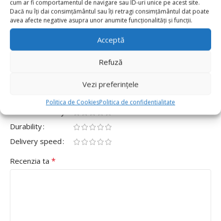
cum ar fi comportamentul de navigare sau ID-uri unice pe acest site.
0
Dacă nu îți dai consimțământul sau îți retragi consimțământul dat poate
avea afecte negative asupra unor anumite funcționalități și funcții.
0
Fii primul care scrii o recenzie pentru „Set 100
Acceptă
Baloane Latex Retro 25cm, Verde Inchis”
Refuză
Adresa ta de email nu va fi publicată.
Câmpurile obligatorii
*
sunt marcate cu
Vezi preferințele
*
Evaluarea ta
Politica de Cookies
Politica de confidentialitate
Value for money
Durability
Delivery speed
*
Recenzia ta