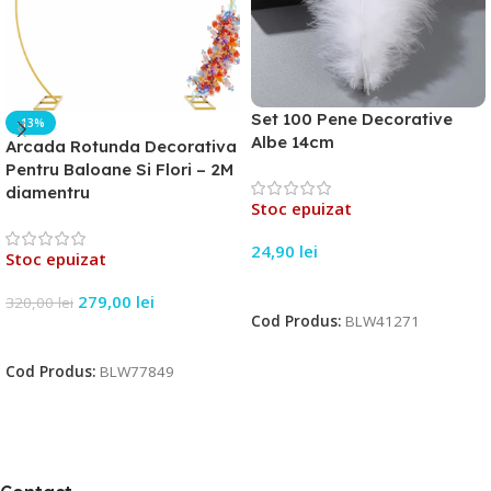
Set 100 Pene Decorative
-13%
Albe 14cm
Arcada Rotunda Decorativa
Pentru Baloane Si Flori – 2M
diamentru
Stoc epuizat
24,90
lei
Stoc epuizat
Citește Mai Mult
279,00
lei
320,00
lei
Cod Produs:
BLW41271
Citește Mai Mult
Cod Produs:
BLW77849