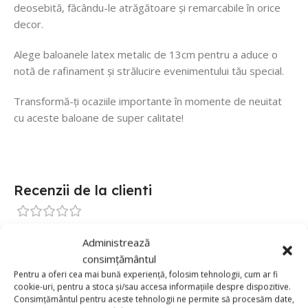
deosebită, făcându-le atrăgătoare și remarcabile în orice
decor.
Alege baloanele latex metalic de 13cm pentru a aduce o
notă de rafinament și strălucire evenimentului tău special.
Transformă-ți ocaziile importante în momente de neuitat
cu aceste baloane de super calitate!
Recenzii de la clienti
0 reviews
Administrează
0
consimțământul
Pentru a oferi cea mai bună experiență, folosim tehnologii, cum ar fi
0
cookie-uri, pentru a stoca și/sau accesa informațiile despre dispozitive.
0
Consimțământul pentru aceste tehnologii ne permite să procesăm date,