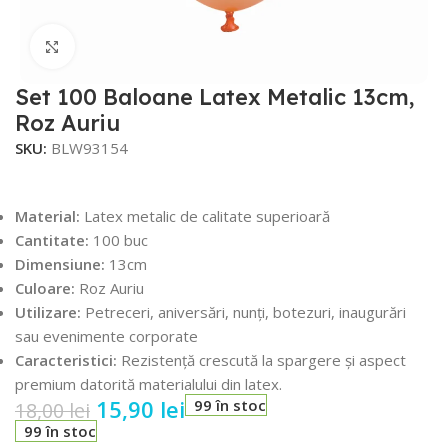
Faceți click pentru a mări
Set 100 Baloane Latex Metalic 13cm,
Roz Auriu
SKU:
BLW93154
Material:
Latex metalic de calitate superioară
Cantitate:
100 buc
Dimensiune:
13cm
Culoare:
Roz Auriu
Utilizare:
Petreceri, aniversări, nunți, botezuri, inaugurări
sau evenimente corporate
Caracteristici:
Rezistență crescută la spargere și aspect
premium datorită materialului din latex.
15,90
lei
99 în stoc
18,00
lei
99 în stoc