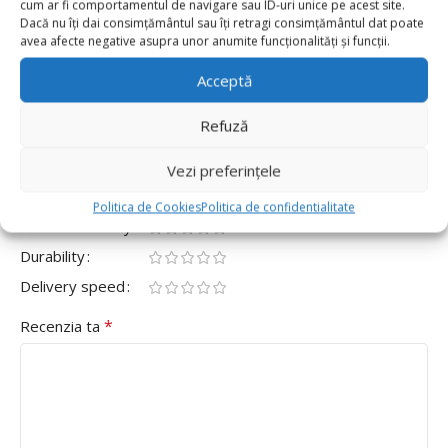
cum ar fi comportamentul de navigare sau ID-uri unice pe acest site.
0
Dacă nu îți dai consimțământul sau îți retragi consimțământul dat poate
avea afecte negative asupra unor anumite funcționalități și funcții.
0
Fii primul care scrii o recenzie pentru „Set 100
Acceptă
Baloane Latex Metalic 13cm, Roz Auriu”
Refuză
Adresa ta de email nu va fi publicată.
Câmpurile obligatorii
*
sunt marcate cu
Vezi preferințele
*
Evaluarea ta
Politica de Cookies
Politica de confidentialitate
Value for money
Durability
Delivery speed
*
Recenzia ta