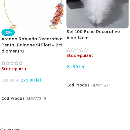
Set 100 Pene Decorative
-13%
Albe 14cm
Arcada Rotunda Decorativa
Pentru Baloane Si Flori – 2M
diamentru
Stoc epuizat
24,90
lei
Stoc epuizat
Citește Mai Mult
279,00
lei
320,00
lei
Cod Produs:
BLW41271
Citește Mai Mult
Cod Produs:
BLW77849