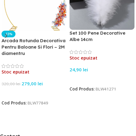
Set 100 Pene Decorative
-13%
Albe 14cm
Arcada Rotunda Decorativa
Pentru Baloane Si Flori – 2M
diamentru
Stoc epuizat
24,90
lei
Stoc epuizat
Citește Mai Mult
279,00
lei
320,00
lei
Cod Produs:
BLW41271
Citește Mai Mult
Cod Produs:
BLW77849