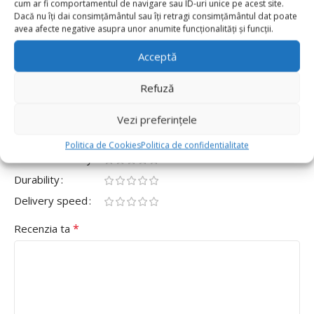
cum ar fi comportamentul de navigare sau ID-uri unice pe acest site.
0
Dacă nu îți dai consimțământul sau îți retragi consimțământul dat poate
avea afecte negative asupra unor anumite funcționalități și funcții.
0
Fii primul care scrii o recenzie pentru „Set 100
Acceptă
Baloane Latex Metalic 13cm, Albastru”
Refuză
Adresa ta de email nu va fi publicată.
Câmpurile obligatorii
*
sunt marcate cu
Vezi preferințele
*
Evaluarea ta
Politica de Cookies
Politica de confidentialitate
Value for money
Durability
Delivery speed
*
Recenzia ta