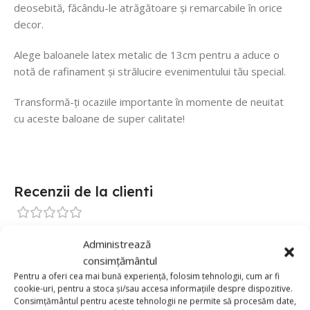
deosebită, făcându-le atrăgătoare și remarcabile în orice
decor.
Alege baloanele latex metalic de 13cm pentru a aduce o
notă de rafinament și strălucire evenimentului tău special.
Transformă-ți ocaziile importante în momente de neuitat
cu aceste baloane de super calitate!
Recenzii de la clienti
0 reviews
Administrează
0
consimțământul
Pentru a oferi cea mai bună experiență, folosim tehnologii, cum ar fi
0
cookie-uri, pentru a stoca și/sau accesa informațiile despre dispozitive.
0
Consimțământul pentru aceste tehnologii ne permite să procesăm date,