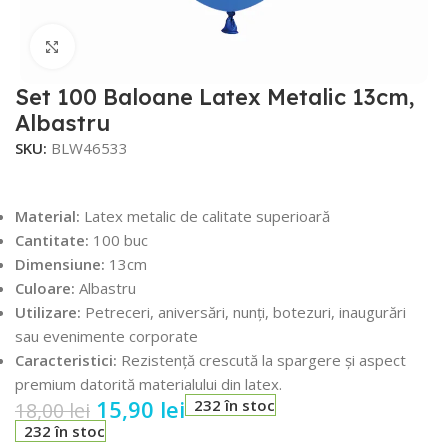
Faceți click pentru a mări
Set 100 Baloane Latex Metalic 13cm,
Albastru
SKU:
BLW46533
Material:
Latex metalic de calitate superioară
Cantitate:
100 buc
Dimensiune:
13cm
Culoare:
Albastru
Utilizare:
Petreceri, aniversări, nunți, botezuri, inaugurări
sau evenimente corporate
Caracteristici:
Rezistență crescută la spargere și aspect
premium datorită materialului din latex.
15,90
lei
232 în stoc
18,00
lei
232 în stoc