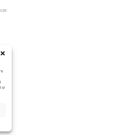
cor.
ru
i
 și