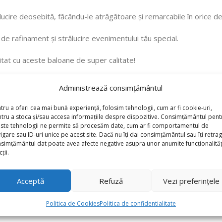
ălucire deosebită, făcându-le atrăgătoare și remarcabile în orice de
e rafinament și strălucire evenimentului tău special.
tat cu aceste baloane de super calitate!
Administrează consimțământul
tru a oferi cea mai bună experiență, folosim tehnologii, cum ar fi cookie-uri,
tru a stoca și/sau accesa informațiile despre dispozitive. Consimțământul pent
ste tehnologii ne permite să procesăm date, cum ar fi comportamentul de
igare sau ID-uri unice pe acest site. Dacă nu îți dai consimțământul sau îți retrag
simțământul dat poate avea afecte negative asupra unor anumite funcționalități
ții.
Acceptă
Refuză
Vezi preferințele
Politica de Cookies
Politica de confidentialitate