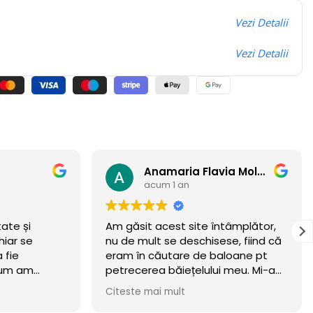
Vezi Detalii
Vezi Detalii
Anamaria Flavia Moldovan
Andrey
acum 1 an
ntâmplător,
Felicitări pentru ceea ce creați!!!
se, fiind că
aloane pt
i meu. Mi-am
eritat.
wow 🏆