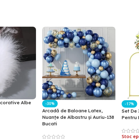
corative Albe
-30%
-17%
Arcadă de Baloane Latex,
Set De 
Nuanțe de Albastru și Auriu-138
Pentru 
Bucati
Stoc ep