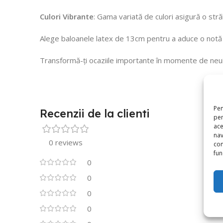
Culori Vibrante
: Gama variată de culori asigură o str
Alege baloanele latex de 13cm pentru a aduce o notă d
Transformă-ți ocaziile importante în momente de neui
Pen
Recenzii de la clienti
pen
ace
nav
0 reviews
con
func
0
0
0
0