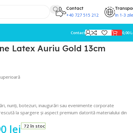
Contact
Transpo
+40 727 515 212
In 1-3 zil
0,00
L
Contact
ne Latex Auriu Gold 13cm
superioară
ări, nunți, botezuri, inaugurări sau evenimente corporate
escută la spargere și aspect premium datorită materialului din
90
lei
72 în stoc