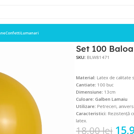
ane
Confetti
Lumanari
x Auriu Gold 13cm
Set 100 Baloa
SKU:
BLW81471
Material:
Latex de calitate 
Cantiate:
100 buc
Dimensiune:
13cm
Culoare: Galben Lamaiu
Utilizare:
Petreceri, anivers
Caracteristici:
Rezistență cr
latex.
15,
18,00
lei