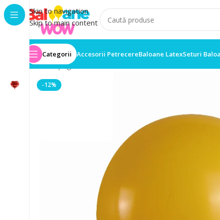
Skip to navigation
Skip to main content
Categorii
Accesorii Petrecere
Baloane Latex
Seturi Balo
Prima pagină
/
Set 100 Baloane
/
Set 100 Baloane Late
-12%