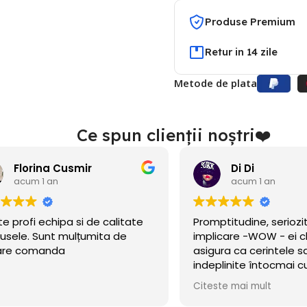
Produse Premium
Retur in 14 zile
Metode de plata
Ce spun clienții noștri❤️
Di Di
acum 1 an
acum 1 an
ptitudine, seriozitate și
Am găsit acest site î
icare -WOW - ei chiar se
nu de mult se deschise
ura ca cerintele sa fie
eram în căutare de b
plinite întocmai cum am
petrecerea băiețelulu
t!
incercat norocul și a m
ste mai mult
Citeste mai mult
Baloanele sunt chiar 