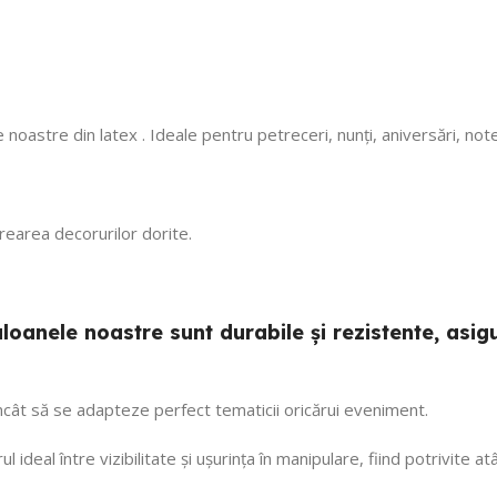
.Calitate/preț wow, di
octombrie încă rezis
cu mare incredere 💯!
ne faceți copii fericiți
cu siguranță! 🎈
 noastre din latex . Ideale pentru petreceri, nunți, aniversări, no
 crearea decorurilor dorite.
 baloanele noastre sunt durabile și rezistente, a
 încât să se adapteze perfect tematicii oricărui eveniment.
ul ideal între vizibilitate și ușurința în manipulare, fiind potrivite