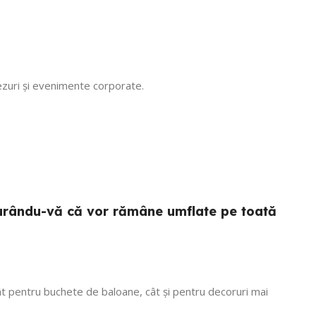
n luna
ta! Recomand
 Mulțumim că
, vom reveni
tezuri și evenimente corporate.
sigurându-vă că vor rămâne umflate pe toată
 atât pentru buchete de baloane, cât și pentru decoruri mai