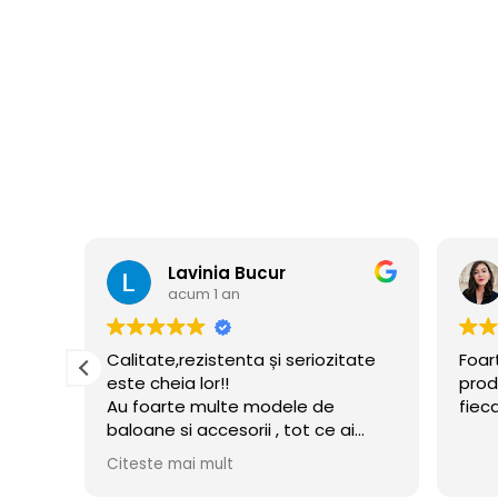
Florina Cusmir
acum 1 an
ate
Foarte profi echipa si de calitate
Prom
produsele. Sunt mulțumita de
impl
fiecare comanda
asig
i
inde
ui
ceru
Cite
flate