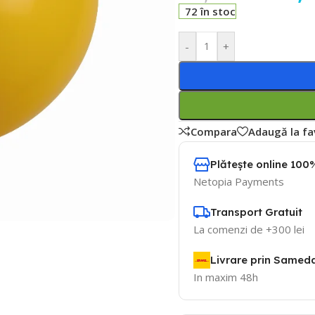
72 în stoc
-
+
Compara
Adaugă la fa
Plătește online 100%
Netopia Payments
Transport Gratuit
La comenzi de +300 lei
Livrare prin Samed
In maxim 48h