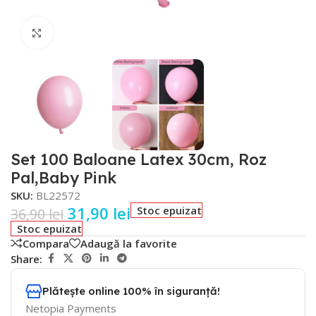
Faceți click pentru a mări
Set 100 Baloane Latex 30cm, Roz
Pal,Baby Pink
SKU:
BL22572
31,90
lei
Stoc epuizat
36,90
lei
Stoc epuizat
Compara
Adaugă la favorite
Share:
Plătește online 100% în siguranță!
Netopia Payments