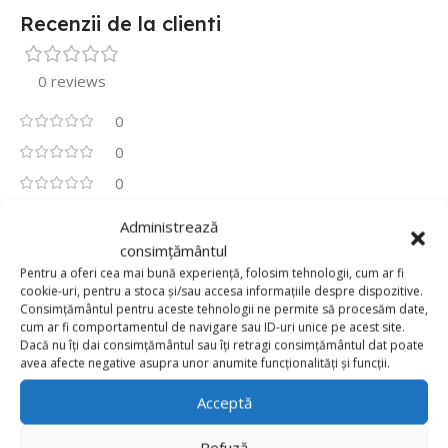
Recenzii de la clienti
0 reviews
0
0
0
0
Administrează
0
consimțământul
Fii primul care scrii o recenzie pentru „Set 100
Pentru a oferi cea mai bună experiență, folosim tehnologii, cum ar fi
Baloane Latex 30cm, Roz Pal,Baby Pink”
cookie-uri, pentru a stoca și/sau accesa informațiile despre dispozitive.
Consimțământul pentru aceste tehnologii ne permite să procesăm date,
Adresa ta de email nu va fi publicată.
Câmpurile obligatorii
cum ar fi comportamentul de navigare sau ID-uri unice pe acest site.
Dacă nu îți dai consimțământul sau îți retragi consimțământul dat poate
*
sunt marcate cu
avea afecte negative asupra unor anumite funcționalități și funcții.
*
Evaluarea ta
Acceptă
Value for money
Refuză