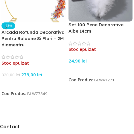
Set 100 Pene Decorative
-13%
Albe 14cm
Arcada Rotunda Decorativa
Pentru Baloane Si Flori – 2M
diamentru
Stoc epuizat
24,90
lei
Stoc epuizat
Citește Mai Mult
279,00
lei
320,00
lei
Cod Produs:
BLW41271
Citește Mai Mult
Cod Produs:
BLW77849
Contact