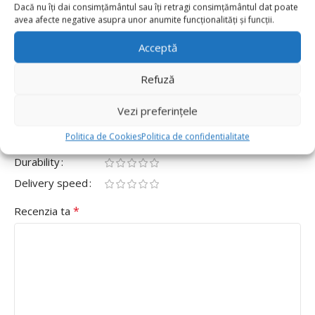
Dacă nu îți dai consimțământul sau îți retragi consimțământul dat poate
0
avea afecte negative asupra unor anumite funcționalități și funcții.
Fii primul care scrii o recenzie pentru „Set 100
Baloane Latex 30cm, Mov”
Acceptă
Adresa ta de email nu va fi publicată.
Câmpurile obligatorii
Refuză
*
sunt marcate cu
Vezi preferințele
*
Evaluarea ta
Politica de Cookies
Politica de confidentialitate
Value for money
Durability
Delivery speed
*
Recenzia ta