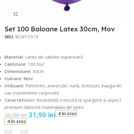
Faceți click pentru a mări
Set 100 Baloane Latex 30cm, Mov
SKU:
BLW15513
Material:
Latex de calitate superioară
Cantitate:
100 buc
Dimensiune:
30cm
Culoare: Mov
Utilizare:
Petreceri, aniversări, nunți, botezuri, inaugurări
sau evenimente corporate
Caracteristici:
Rezistență crescută la spargere și aspect
premium datorită materialului din latex.
31,90
lei
4 în stoc
36,90
lei
4 în stoc