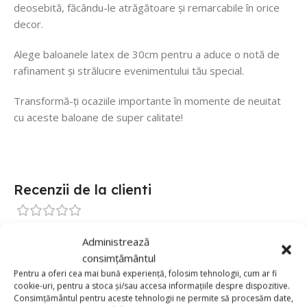
deosebită, făcându-le atrăgătoare și remarcabile în orice
decor.
Alege baloanele latex de 30cm pentru a aduce o notă de
rafinament și strălucire evenimentului tău special.
Transformă-ți ocaziile importante în momente de neuitat
cu aceste baloane de super calitate!
Recenzii de la clienti
0 reviews
Administrează
0
consimțământul
Pentru a oferi cea mai bună experiență, folosim tehnologii, cum ar fi
0
cookie-uri, pentru a stoca și/sau accesa informațiile despre dispozitive.
0
Consimțământul pentru aceste tehnologii ne permite să procesăm date,