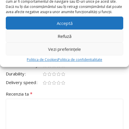
cum ar fi comportamentul de navigare sau ID-uri unice pe acest site.
0
Dacă nu îți dai consimțământul sau îți retragi consimțământul dat poate
avea afecte negative asupra unor anumite funcționalități și funcții.
0
Fii primul care scrii o recenzie pentru „Set 100
Acceptă
Baloane Latex 30cm Mov Inchis,Dark Purple”
Refuză
Adresa ta de email nu va fi publicată.
Câmpurile obligatorii
*
sunt marcate cu
Vezi preferințele
*
Evaluarea ta
Politica de Cookies
Politica de confidentialitate
Value for money
Durability
Delivery speed
*
Recenzia ta