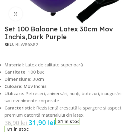
Faceți click pentru a mări
Set 100 Baloane Latex 30cm Mov
Inchis,Dark Purple
SKU:
BLW86882
Material:
Latex de calitate superioară
Cantitate:
100 buc
Dimensiune:
30cm
Culoare: Mov Inchis
Utilizare:
Petreceri, aniversări, nunți, botezuri, inaugurări
sau evenimente corporate
Caracteristici:
Rezistență crescută la spargere și aspect
premium datorită materialului din latex.
31,90
lei
81 în stoc
36,90
lei
81 în stoc