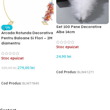
Set 100 Pene Decorative
-13%
Albe 14cm
Arcada Rotunda Decorativa
Pentru Baloane Si Flori – 2M
diamentru
Stoc epuizat
24,90
lei
Stoc epuizat
Citește Mai Mult
279,00
lei
320,00
lei
Cod Produs:
BLW41271
Citește Mai Mult
Cod Produs:
BLW77849