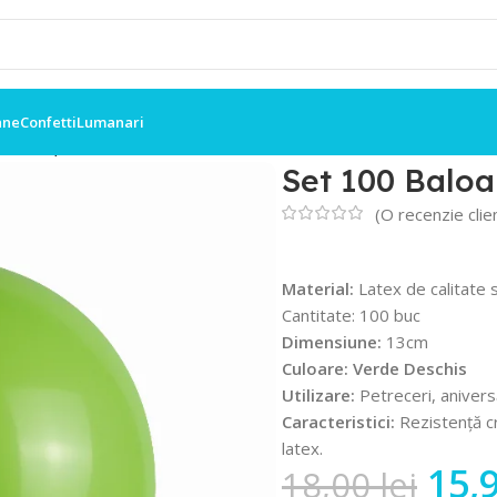
ane
Confetti
Lumanari
x 13cm, Verde Deschis
Set 100 Baloa
(O recenzie clie
Material:
Latex de calitate 
Cantitate: 100 buc
Dimensiune:
13cm
Culoare: Verde Deschis
Utilizare:
Petreceri, anivers
Caracteristici:
Rezistență cr
latex.
15,
18,00
lei