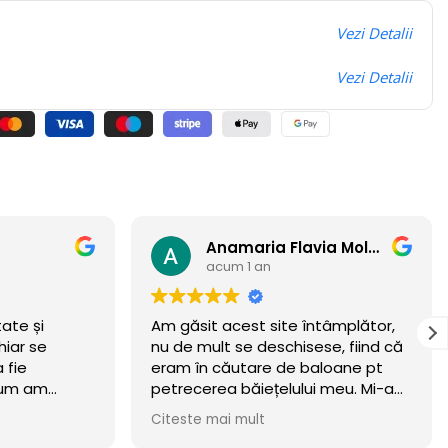
Vezi Detalii
Vezi Detalii
Anamaria Flavia Moldovan
acum 1 an
ate și
Am găsit acest site întâmplător,
iar se
nu de mult se deschisese, fiind că
 fie
eram în căutare de baloane pt
cum am
petrecerea băiețelului meu. Mi-am
incercat norocul și a meritat.
Citeste mai mult
Baloanele sunt chiar wow 🏆