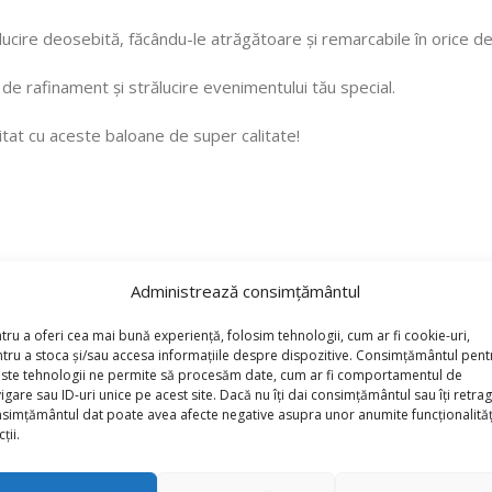
ălucire deosebită, făcându-le atrăgătoare și remarcabile în orice de
e rafinament și strălucire evenimentului tău special.
tat cu aceste baloane de super calitate!
Administrează consimțământul
tru a oferi cea mai bună experiență, folosim tehnologii, cum ar fi cookie-uri,
tru a stoca și/sau accesa informațiile despre dispozitive. Consimțământul pent
ste tehnologii ne permite să procesăm date, cum ar fi comportamentul de
igare sau ID-uri unice pe acest site. Dacă nu îți dai consimțământul sau îți retrag
simțământul dat poate avea afecte negative asupra unor anumite funcționalități
ții.