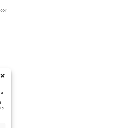
cor.
ru
i
 și