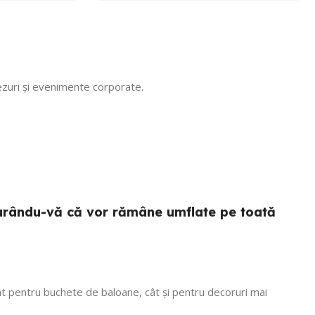
.Calitate/preț wow, din luna
octombrie încă rezista! Recomand
cu mare incredere 💯! Mulțumim că
ne faceți copii fericiți, vom reveni
cu siguranță! 🎈
tezuri și evenimente corporate.
sigurându-vă că vor rămâne umflate pe toată
 atât pentru buchete de baloane, cât și pentru decoruri mai