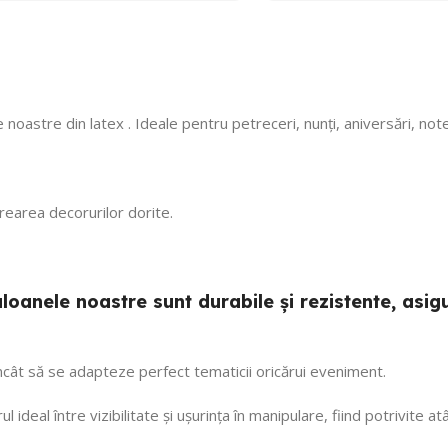
 noastre din latex . Ideale pentru petreceri, nunți, aniversări, no
 crearea decorurilor dorite.
 baloanele noastre sunt durabile și rezistente, a
 încât să se adapteze perfect tematicii oricărui eveniment.
ul ideal între vizibilitate și ușurința în manipulare, fiind potrivite