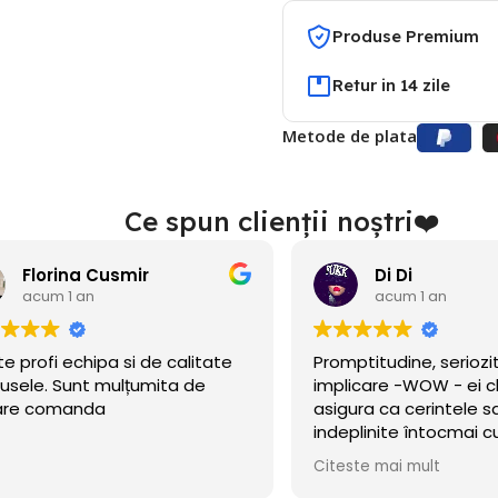
Produse Premium
Retur in 14 zile
Metode de plata
Ce spun clienții noștri❤️
Florina Cusmir
Di Di
acum 1 an
acum 1 an
e profi echipa si de calitate
Promptitudine, seriozit
sele. Sunt mulțumita de
implicare -WOW - ei ch
are comanda
asigura ca cerintele sa
indeplinite întocmai 
cerut!
Citeste mai mult