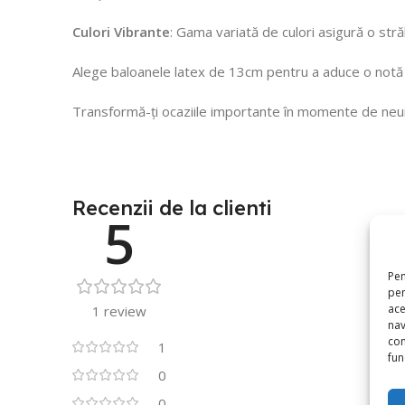
Culori Vibrante
: Gama variată de culori asigură o str
Alege baloanele latex de 13cm pentru a aduce o notă d
Transformă-ți ocaziile importante în momente de neui
Recenzii de la clienti
5
Pen
pen
ace
1 review
nav
con
1
func
0
0