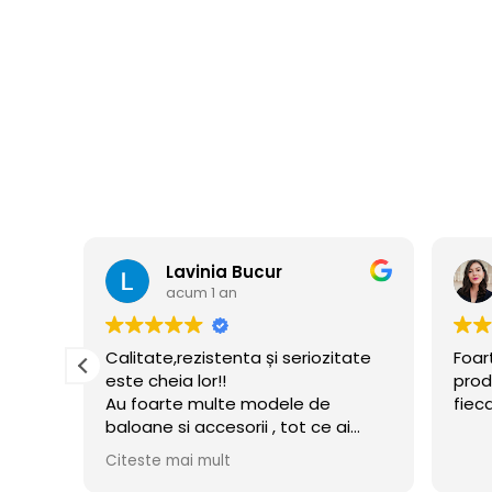
Lavinia Bucur
acum 1 an
Calitate,rezistenta și seriozitate
Foart
este cheia lor!!
produ
Au foarte multe modele de
fiec
baloane si accesorii , tot ce ai
nevoie pentru petrecerea celui
Citeste mai mult
mic!! Am și acum baloane umflate