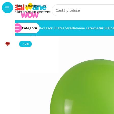
Skip to navigation
Skip to main content
Categorii
Accesorii Petrecere
Baloane Latex
Seturi Balo
Prima pagină
/
Set 100 Baloane
/
Set 100 Baloane Late
-12%