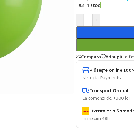
93 în stoc
-
+
Compara
Adaugă la fa
Plătește online 100%
Netopia Payments
Transport Gratuit
La comenzi de +300 lei
Livrare prin Samed
In maxim 48h