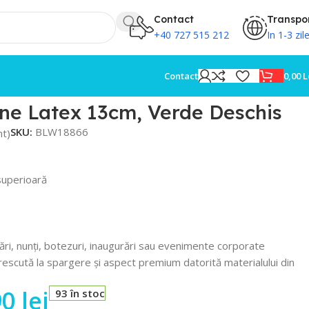
Contact
Transpo
+40 727 515 212
In 1-3 zil
0,00
L
Contact
ne Latex 13cm, Verde Deschis
SKU:
BLW18866
nt)
superioară
ări, nunți, botezuri, inaugurări sau evenimente corporate
escută la spargere și aspect premium datorită materialului din
90
lei
93 în stoc