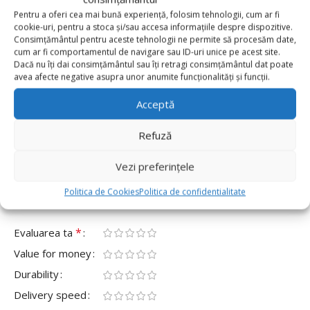
Pentru a oferi cea mai bună experiență, folosim tehnologii, cum ar fi
0 reviews
cookie-uri, pentru a stoca și/sau accesa informațiile despre dispozitive.
Consimțământul pentru aceste tehnologii ne permite să procesăm date,
0
cum ar fi comportamentul de navigare sau ID-uri unice pe acest site.
Dacă nu îți dai consimțământul sau îți retragi consimțământul dat poate
0
avea afecte negative asupra unor anumite funcționalități și funcții.
0
Acceptă
0
0
Refuză
Fii primul care scrii o recenzie pentru „Set 10 Coifuri
de Petrecere Cars”
Vezi preferințele
Adresa ta de email nu va fi publicată.
Câmpurile obligatorii
Politica de Cookies
Politica de confidentialitate
*
sunt marcate cu
*
Evaluarea ta
Value for money
Durability
Delivery speed