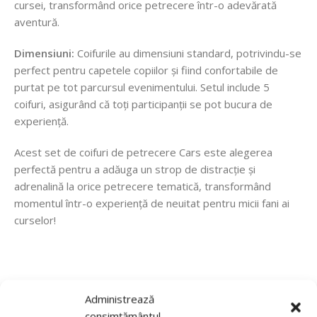
cursei, transformând orice petrecere într-o adevărată
aventură.
Dimensiuni:
Coifurile au dimensiuni standard, potrivindu-se
perfect pentru capetele copiilor și fiind confortabile de
purtat pe tot parcursul evenimentului. Setul include 5
coifuri, asigurând că toți participanții se pot bucura de
experiență.
Acest set de coifuri de petrecere Cars este alegerea
perfectă pentru a adăuga un strop de distracție și
adrenalină la orice petrecere tematică, transformând
momentul într-o experiență de neuitat pentru micii fani ai
curselor!
Recenzii de la clienti
Administrează
consimțământul