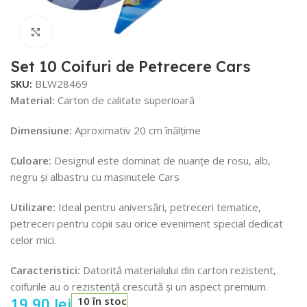
Faceți click pentru a mări
Set 10 Coifuri de Petrecere Cars
SKU:
BLW28469
Material:
Carton de calitate superioară
Dimensiune:
Aproximativ 20 cm înălțime
Culoare:
Designul este dominat de nuanțe de rosu, alb,
negru și albastru cu masinutele Cars
Utilizare:
Ideal pentru aniversări, petreceri tematice,
petreceri pentru copii sau orice eveniment special dedicat
celor mici.
Caracteristici:
Datorită materialului din carton rezistent,
coifurile au o rezistență crescută și un aspect premium.
19,90
lei
10 în stoc