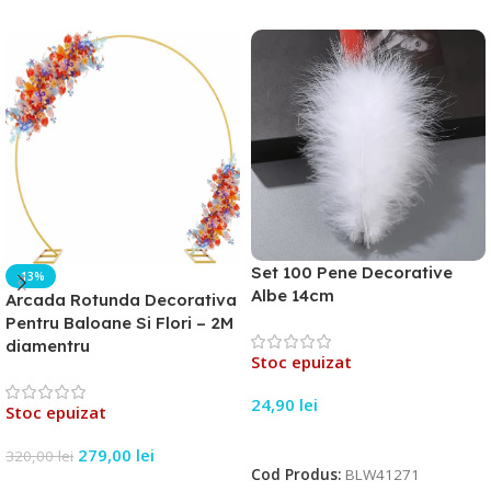
Set 100 Pene Decorative
-13%
Albe 14cm
Arcada Rotunda Decorativa
Pentru Baloane Si Flori – 2M
diamentru
Stoc epuizat
24,90
lei
Stoc epuizat
Citește Mai Mult
279,00
lei
320,00
lei
Cod Produs:
BLW41271
Citește Mai Mult