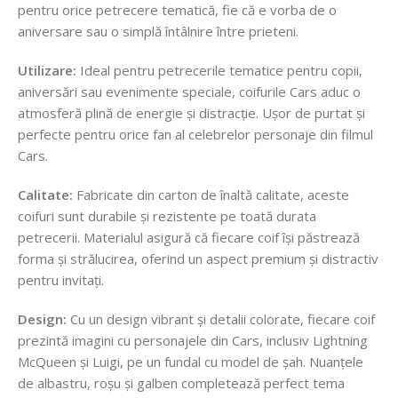
pentru orice petrecere tematică, fie că e vorba de o
aniversare sau o simplă întâlnire între prieteni.
Utilizare:
Ideal pentru petrecerile tematice pentru copii,
aniversări sau evenimente speciale, coifurile Cars aduc o
atmosferă plină de energie și distracție. Ușor de purtat și
perfecte pentru orice fan al celebrelor personaje din filmul
Cars.
Calitate:
Fabricate din carton de înaltă calitate, aceste
coifuri sunt durabile și rezistente pe toată durata
petrecerii. Materialul asigură că fiecare coif își păstrează
forma și strălucirea, oferind un aspect premium și distractiv
pentru invitați.
Design:
Cu un design vibrant și detalii colorate, fiecare coif
prezintă imagini cu personajele din Cars, inclusiv Lightning
McQueen și Luigi, pe un fundal cu model de șah. Nuanțele
de albastru, roșu și galben completează perfect tema