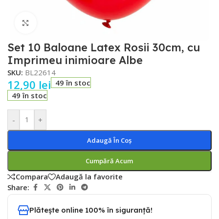
Faceți click pentru a mări
Set 10 Baloane Latex Rosii 30cm, cu
Imprimeu inimioare Albe
SKU:
BL22614
12,90
lei
49 în stoc
49 în stoc
-
+
Adaugă În Coș
Cumpără Acum
Compara
Adaugă la favorite
Share:
Plătește online 100% în siguranță!