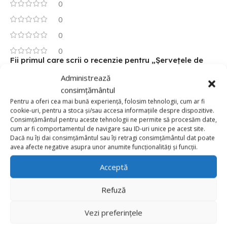
0
0
0
0
Fii primul care scrii o recenzie pentru „Șervețele de
Hârtie cu Barbie , Set 20 Buc”
Administrează
consimțământul
Adresa ta de email nu va fi publicată.
Câmpurile obligatorii
Pentru a oferi cea mai bună experiență, folosim tehnologii, cum ar fi
*
sunt marcate cu
cookie-uri, pentru a stoca și/sau accesa informațiile despre dispozitive.
Consimțământul pentru aceste tehnologii ne permite să procesăm date,
*
Evaluarea ta
cum ar fi comportamentul de navigare sau ID-uri unice pe acest site.
Dacă nu îți dai consimțământul sau îți retragi consimțământul dat poate
Value for money
avea afecte negative asupra unor anumite funcționalități și funcții.
Durability
Acceptă
Delivery speed
Refuză
*
Recenzia ta
Vezi preferințele