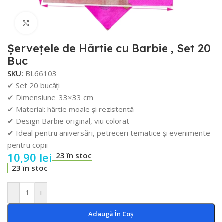
Faceți click pentru a mări
Șervețele de Hârtie cu Barbie , Set 20
Buc
SKU:
BL66103
✔ Set 20 bucăți
✔ Dimensiune: 33×33 cm
✔ Material: hârtie moale și rezistentă
✔ Design Barbie original, viu colorat
✔ Ideal pentru aniversări, petreceri tematice și evenimente
pentru copii
10,90
lei
23 în stoc
23 în stoc
-
+
Adaugă În Coș