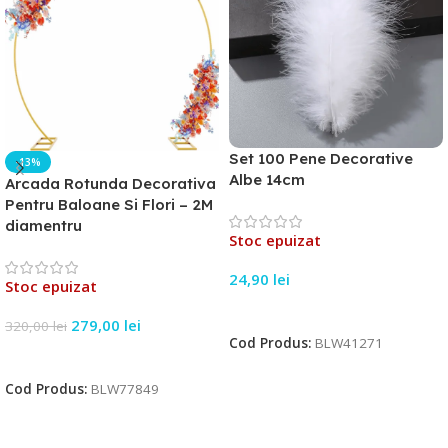
Set 100 Pene Decorative
-13%
Albe 14cm
Arcada Rotunda Decorativa
Pentru Baloane Si Flori – 2M
diamentru
Stoc epuizat
24,90
lei
Stoc epuizat
Citește Mai Mult
279,00
lei
320,00
lei
Cod Produs:
BLW41271
Citește Mai Mult
Cod Produs:
BLW77849