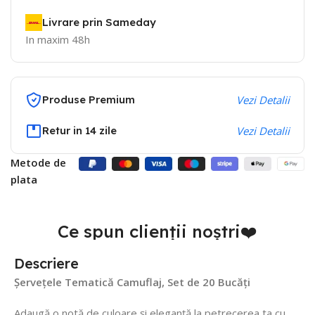
Livrare prin Sameday
In maxim 48h
Produse Premium
Vezi Detalii
Retur in 14 zile
Vezi Detalii
Metode de
plata
Ce spun clienții noștri❤️
Descriere
Șervețele Tematică Camuflaj, Set de 20 Bucăți
Adaugă o notă de culoare și eleganță la petrecerea ta cu