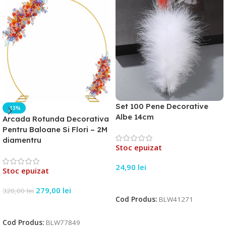
Set 100 Pene Decorative
-13%
Albe 14cm
Arcada Rotunda Decorativa
Pentru Baloane Si Flori – 2M
diamentru
Stoc epuizat
24,90
lei
Stoc epuizat
Citește Mai Mult
279,00
lei
320,00
lei
Cod Produs:
BLW41271
Citește Mai Mult
Cod Produs:
BLW77849