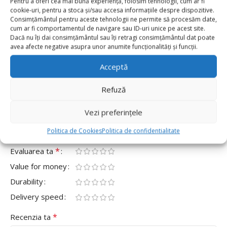
Pentru a oferi cea mai bună experiență, folosim tehnologii, cum ar fi
cookie-uri, pentru a stoca și/sau accesa informațiile despre dispozitive.
0
Consimțământul pentru aceste tehnologii ne permite să procesăm date,
cum ar fi comportamentul de navigare sau ID-uri unice pe acest site.
0
Dacă nu îți dai consimțământul sau îți retragi consimțământul dat poate
0
avea afecte negative asupra unor anumite funcționalități și funcții.
0
Acceptă
0
Fii primul care scrii o recenzie pentru „Șervețele Army
Refuză
– Camuflaj, Set 20 buc”
Vezi preferințele
Adresa ta de email nu va fi publicată.
Câmpurile obligatorii
*
sunt marcate cu
Politica de Cookies
Politica de confidentialitate
*
Evaluarea ta
Value for money
Durability
Delivery speed
*
Recenzia ta