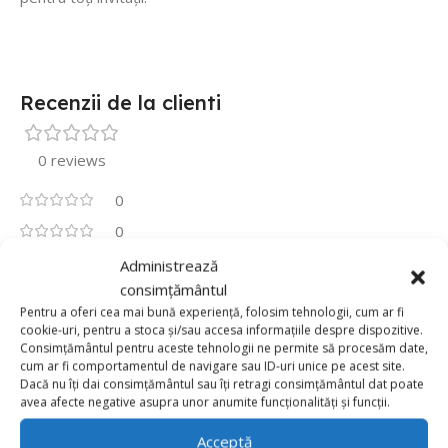
Recenzii de la clienti
0 reviews
0
0
0
Administrează
consimțământul
0
Pentru a oferi cea mai bună experiență, folosim tehnologii, cum ar fi
0
cookie-uri, pentru a stoca și/sau accesa informațiile despre dispozitive.
Fii primul care scrii o recenzie pentru „Pinata
Consimțământul pentru aceste tehnologii ne permite să procesăm date,
Petrecere Spiderman, 45 cm”
cum ar fi comportamentul de navigare sau ID-uri unice pe acest site.
Dacă nu îți dai consimțământul sau îți retragi consimțământul dat poate
avea afecte negative asupra unor anumite funcționalități și funcții.
Adresa ta de email nu va fi publicată.
Câmpurile obligatorii
*
sunt marcate cu
Acceptă