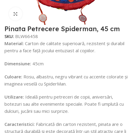
Faceți click pentru a mări
Pinata Petrecere Spiderman, 45 cm
SKU:
BLW66458
Material:
Carton de calitate superioară, rezistent și durabil
pentru a face față jocului entuziast al copiilor.
Dimensiune:
45cm
Culoare:
Rosu, albastru, negru vibrant cu accente colorate și
imaginea veselă cu SpiderMan.
Utilizare:
Ideală pentru petreceri de copii, aniversări,
botezuri sau alte evenimente speciale. Poate fi umplută cu
dulciuri, jucării sau mici surprize.
Caracteristici:
Fabricată din carton rezistent, pinata are o
structură durabilă și este decorată într-un stil atractiv care îi