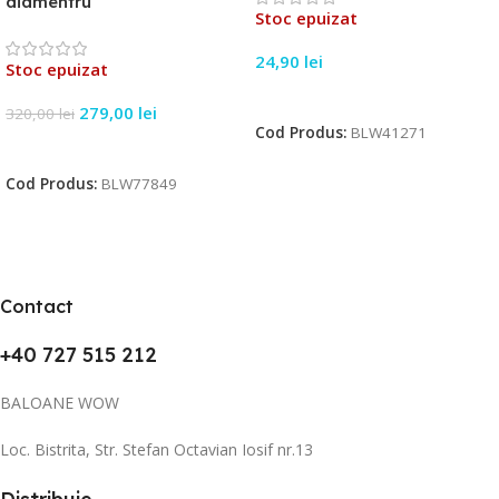
diamentru
Stoc epuizat
24,90
lei
Stoc epuizat
Citește Mai Mult
279,00
lei
320,00
lei
Cod Produs:
BLW41271
Citește Mai Mult
Cod Produs:
BLW77849
Contact
+40 727 515 212
BALOANE WOW
Loc. Bistrita, Str. Stefan Octavian Iosif nr.13