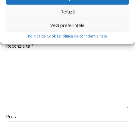
*
Evaluarea ta
Refuză
Value for money
Durability
Vezi preferințele
Delivery speed
Politica de Cookies
Politica de confidentialitate
*
Recenzia ta
Pros