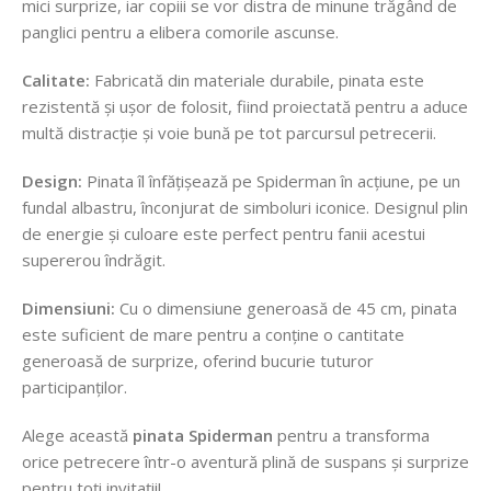
mici surprize, iar copiii se vor distra de minune trăgând de
panglici pentru a elibera comorile ascunse.
Calitate:
Fabricată din materiale durabile, pinata este
rezistentă și ușor de folosit, fiind proiectată pentru a aduce
multă distracție și voie bună pe tot parcursul petrecerii.
Design:
Pinata îl înfățișează pe Spiderman în acțiune, pe un
fundal albastru, înconjurat de simboluri iconice. Designul plin
de energie și culoare este perfect pentru fanii acestui
supererou îndrăgit.
Dimensiuni:
Cu o dimensiune generoasă de 45 cm, pinata
este suficient de mare pentru a conține o cantitate
generoasă de surprize, oferind bucurie tuturor
participanților.
Alege această
pinata Spiderman
pentru a transforma
orice petrecere într-o aventură plină de suspans și surprize
pentru toți invitații!