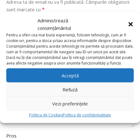
Adresa ta de email nu va fi publicată.
Câmpurile obligatorii
*
sunt marcate cu
Administrează
*
Evaluarea ta
consimțământul
Value for money
Pentru a oferi cea mai bună experiență, folosim tehnologii, cum ar fi
Durability
cookie-uri, pentru a stoca și/sau accesa informațiile despre dispozitive.
Consimțământul pentru aceste tehnologii ne permite să procesăm date,
Delivery speed
cum ar fi comportamentul de navigare sau ID-uri unice pe acest site.
Dacă nu îți dai consimțământul sau îți retragi consimțământul dat poate
*
Recenzia ta
avea afecte negative asupra unor anumite funcționalități și funcții.
Acceptă
Refuză
Vezi preferințele
Politica de Cookies
Politica de confidentialitate
Pros