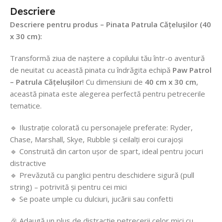
Descriere
Descriere pentru produs – Pinata Patrula Cățelușilor (40
x 30 cm):
Transformă ziua de naștere a copilului tău într-o aventură
de neuitat cu această pinata cu îndrăgita echipă
Paw Patrol
– Patrula Cățelușilor
! Cu dimensiuni de
40 cm x 30 cm
,
această pinata este alegerea perfectă pentru petrecerile
tematice.
🔹 Ilustrație colorată cu personajele preferate: Ryder,
Chase, Marshall, Skye, Rubble și ceilalți eroi curajoși
🔹 Construită din carton ușor de spart, ideal pentru jocuri
distractive
🔹 Prevăzută cu panglici pentru deschidere sigură (pull
string) – potrivită și pentru cei mici
🔹 Se poate umple cu dulciuri, jucării sau confetti
🎉 Adaugă un plus de distracție petrecerii celor mici cu