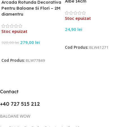
Albe 14cm
Arcada Rotunda Decorativa
Pentru Baloane Si Flori – 2M
diamentru
Stoc epuizat
24,90
lei
Stoc epuizat
Citește Mai Mult
279,00
lei
320,00
lei
Cod Produs:
BLW41271
Citește Mai Mult
Cod Produs:
BLW77849
Contact
+40 727 515 212
BALOANE WOW