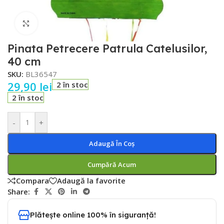
Faceți click pentru a mări
Pinata Petrecere Patrula Catelusilor,
40 cm
SKU:
BL36547
29,90
lei
2 în stoc
2 în stoc
-
+
Adaugă În Coș
Cumpără Acum
Compara
Adaugă la favorite
Share:
Plătește online 100% în siguranță!