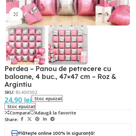
Faceți click pentru a mări
Perdea – Panou de petrecere cu
baloane, 4 buc., 47×47 cm – Roz &
Argintiu
SKU:
BL400502
24,90
lei
Stoc epuizat
Stoc epuizat
Compara
Adaugă la favorite
Share:
Plătește online 100% în siguranță!