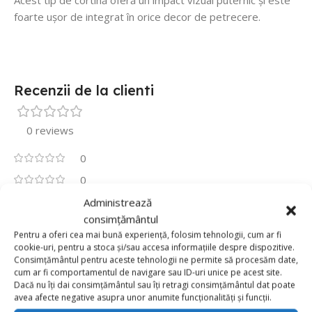
Acest tip de cortină oferă un impact vizual puternic și este
foarte ușor de integrat în orice decor de petrecere.
Recenzii de la clienti
0 reviews
0
0
0
Administrează
consimțământul
0
Pentru a oferi cea mai bună experiență, folosim tehnologii, cum ar fi
0
cookie-uri, pentru a stoca și/sau accesa informațiile despre dispozitive.
Fii primul care scrii o recenzie pentru „Perdea – Panou
Consimțământul pentru aceste tehnologii ne permite să procesăm date,
de petrecere cu baloane, 4 buc., 47×47 cm – Roz &
cum ar fi comportamentul de navigare sau ID-uri unice pe acest site.
Dacă nu îți dai consimțământul sau îți retragi consimțământul dat poate
Argintiu”
avea afecte negative asupra unor anumite funcționalități și funcții.