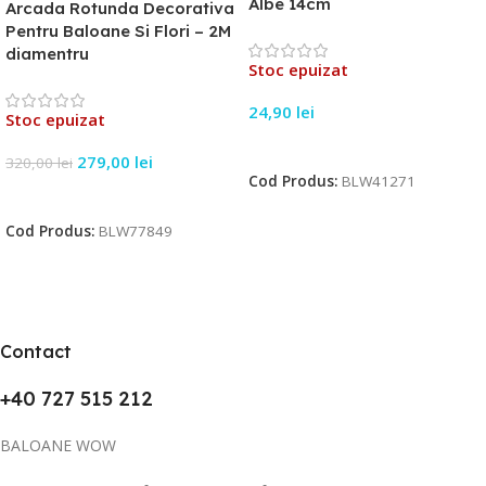
Albe 14cm
Arcada Rotunda Decorativa
Pentru Baloane Si Flori – 2M
diamentru
Stoc epuizat
24,90
lei
Stoc epuizat
Citește Mai Mult
279,00
lei
320,00
lei
Cod Produs:
BLW41271
Citește Mai Mult
Cod Produs:
BLW77849
Contact
+40 727 515 212
BALOANE WOW