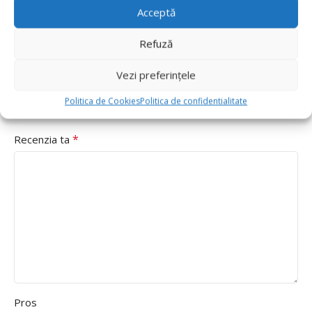
Adresa ta de email nu va fi publicată.
Câmpurile obligatorii
Acceptă
*
sunt marcate cu
Refuză
*
Evaluarea ta
Value for money
Vezi preferințele
Durability
Politica de Cookies
Politica de confidentialitate
Delivery speed
*
Recenzia ta
Pros