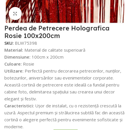
Faceți click pentru a mări
Perdea de Petrecere Holografica
Rosie 100x200cm
SKU:
BLW75398
Material:
Material de calitate superioară
Dimensiune:
100cm x 200cm
Culoare:
Rosie
Utilizare:
Perfectă pentru decorarea petrecerilor, nunților,
botezurilor, aniversărilor sau evenimentelor corporate.
Această cortină de petrecere este ideală ca fundal pentru
cabine foto, delimitarea spațiului sau crearea unui decor
elegant și festiv.
Caracteristici:
Ușor de instalat, cu o rezistență crescută la
uzură. Aspectul premium și strălucirea subtilă fac din această
cortină o alegere perfectă pentru evenimente sofisticate și
moderne.