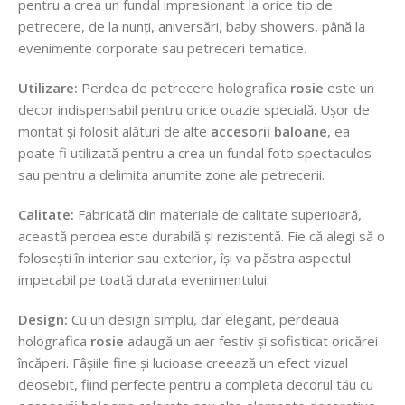
pentru a crea un fundal impresionant la orice tip de
petrecere, de la nunți, aniversări, baby showers, până la
evenimente corporate sau petreceri tematice.
Utilizare:
Perdea de petrecere holografica
rosie
este un
decor indispensabil pentru orice ocazie specială. Ușor de
montat și folosit alături de alte
accesorii baloane
, ea
poate fi utilizată pentru a crea un fundal foto spectaculos
sau pentru a delimita anumite zone ale petrecerii.
Calitate:
Fabricată din materiale de calitate superioară,
această perdea este durabilă și rezistentă. Fie că alegi să o
folosești în interior sau exterior, își va păstra aspectul
impecabil pe toată durata evenimentului.
Design:
Cu un design simplu, dar elegant, perdeaua
holografica
rosie
adaugă un aer festiv și sofisticat oricărei
încăperi. Fâșiile fine și lucioase creează un efect vizual
deosebit, fiind perfecte pentru a completa decorul tău cu