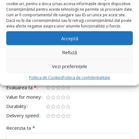
0
cookie-uri, pentru a stoca și/sau accesa informațiile despre dispozitive.
Consimțământul pentru aceste tehnologii ne permite să procesăm date,
0
cum ar fi comportamentul de navigare sau ID-uri unice pe acest site.
Dacă nu îți dai consimțământul sau îți retragi consimțământul dat poate
0
avea afecte negative asupra unor anumite funcționalități și funcții.
0
Acceptă
0
Fii primul care scrii o recenzie pentru „Perdea de
Refuză
Petrecere Holografica Rosie 100x200cm”
Vezi preferințele
Adresa ta de email nu va fi publicată.
Câmpurile obligatorii
*
sunt marcate cu
Politica de Cookies
Politica de confidentialitate
*
Evaluarea ta
Value for money
Durability
Delivery speed
*
Recenzia ta