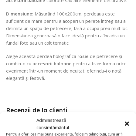
accesorii baloane
colorate sau alte elemente decorative.
Dimensiune:
Măsurând 100x200cm, perdeaua este
suficient de mare pentru a acoperi un perete întreg sau a
delimita un spațiu de petrecere, fără a ocupa prea mult loc.
Dimensiunea generoasă o face ideală pentru a încadra un
fundal foto sau un colț tematic.
Alege această perdea holografica
rosie
de petrecere și
combin-o cu
accesorii baloane
pentru a transforma orice
eveniment într-un moment de neuitat, oferindu-i o notă
elegantă și festivă.
Recenzii de la clienti
Administrează
consimțământul
0 reviews
Pentru a oferi cea mai bună experiență, folosim tehnologii, cum ar fi