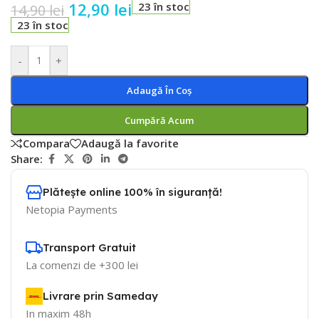
12,90
lei
23 în stoc
14,90
lei
23 în stoc
-
+
Adaugă În Coș
Cumpără Acum
Compara
Adaugă la favorite
Share:
Plătește online 100% în siguranță!
Netopia Payments
Transport Gratuit
La comenzi de +300 lei
Livrare prin Sameday
In maxim 48h