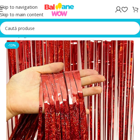
Skip to navigation
Skip to main content
Prima pagină
/
Accesorii Baloane
-13%