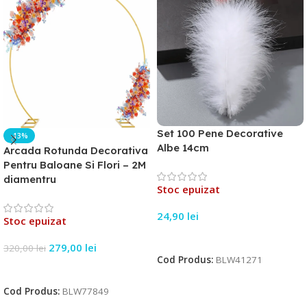
Set 100 Pene Decorative
-13%
Albe 14cm
Arcada Rotunda Decorativa
Pentru Baloane Si Flori – 2M
diamentru
Stoc epuizat
24,90
lei
Stoc epuizat
Citește Mai Mult
279,00
lei
320,00
lei
Cod Produs:
BLW41271
Citește Mai Mult
Cod Produs:
BLW77849