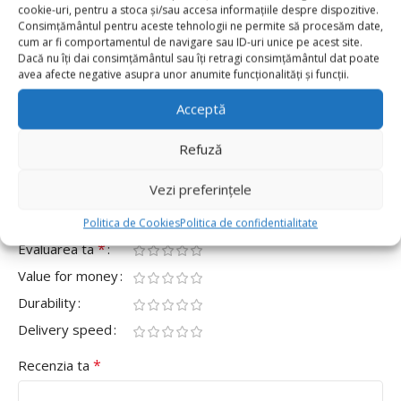
0
cookie-uri, pentru a stoca și/sau accesa informațiile despre dispozitive.
Consimțământul pentru aceste tehnologii ne permite să procesăm date,
0
cum ar fi comportamentul de navigare sau ID-uri unice pe acest site.
Dacă nu îți dai consimțământul sau îți retragi consimțământul dat poate
0
avea afecte negative asupra unor anumite funcționalități și funcții.
0
Acceptă
0
Fii primul care scrii o recenzie pentru „Perdea de
Refuză
Petrecere Argintiu Lucios 100x200cm”
Vezi preferințele
Adresa ta de email nu va fi publicată.
Câmpurile obligatorii
*
sunt marcate cu
Politica de Cookies
Politica de confidentialitate
*
Evaluarea ta
Value for money
Durability
Delivery speed
*
Recenzia ta