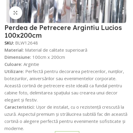
Faceți click pentru a mări
Perdea de Petrecere Argintiu Lucios
100x200cm
SKU:
BLW12648
Material:
Material de calitate superioară
Dimensiune:
100cm x 200cm
Culoare:
Argintie
Utilizare:
Perfectă pentru decorarea petrecerilor, nunților,
botezurilor, aniversărilor sau evenimentelor corporate.
Această cortină de petrecere este ideală ca fundal pentru
cabine foto, delimitarea spațiului sau crearea unui decor
elegant și festiv.
Caracteristici:
Ușor de instalat, cu o rezistență crescută la
uzură. Aspectul premium și strălucirea subtilă fac din această
cortină o alegere perfectă pentru evenimente sofisticate și
moderne.