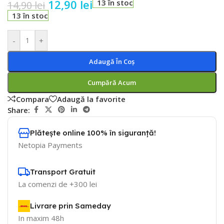
12,90
lei
13 în stoc
14,90
lei
13 în stoc
-
+
Adaugă În Coș
Cumpără Acum
Compara
Adaugă la favorite
Share:
Plătește online 100% în siguranță!
Netopia Payments
Transport Gratuit
La comenzi de +300 lei
Livrare prin Sameday
In maxim 48h