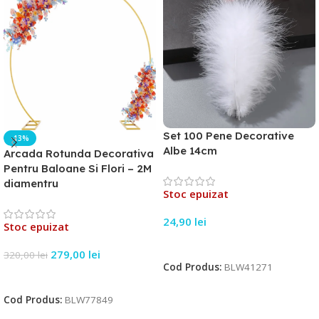
Set 100 Pene Decorative
-13%
Albe 14cm
Arcada Rotunda Decorativa
Pentru Baloane Si Flori – 2M
diamentru
Stoc epuizat
24,90
lei
Stoc epuizat
Citește Mai Mult
279,00
lei
320,00
lei
Cod Produs:
BLW41271
Citește Mai Mult
Cod Produs:
BLW77849