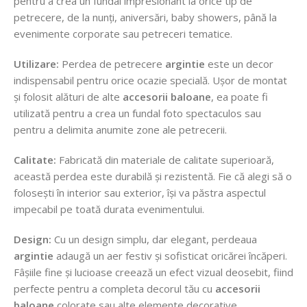
pentru a crea un fundal impresionant la orice tip de
petrecere, de la nunți, aniversări, baby showers, până la
evenimente corporate sau petreceri tematice.
Utilizare:
Perdea de petrecere
argintie
este un decor
indispensabil pentru orice ocazie specială. Ușor de montat
și folosit alături de alte
accesorii baloane
, ea poate fi
utilizată pentru a crea un fundal foto spectaculos sau
pentru a delimita anumite zone ale petrecerii.
Calitate:
Fabricată din materiale de calitate superioară,
această perdea este durabilă și rezistentă. Fie că alegi să o
folosești în interior sau exterior, își va păstra aspectul
impecabil pe toată durata evenimentului.
Design:
Cu un design simplu, dar elegant, perdeaua
argintie
adaugă un aer festiv și sofisticat oricărei încăperi.
Fâșiile fine și lucioase creează un efect vizual deosebit, fiind
perfecte pentru a completa decorul tău cu
accesorii
baloane
colorate sau alte elemente decorative.