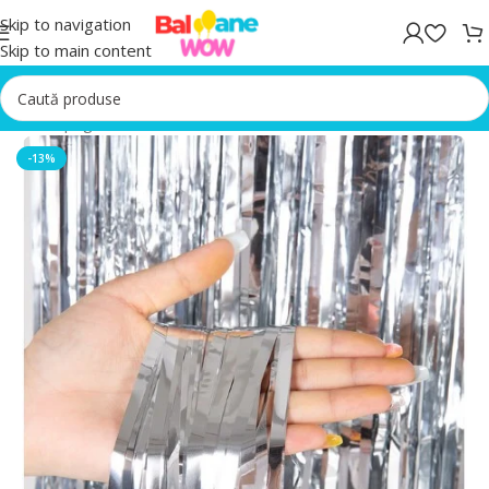
Skip to navigation
Skip to main content
Prima pagină
/
Accesorii Baloane
-13%